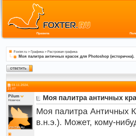
Правила
Пол
Foxter.ru
>
Графика
>
Растровая графика
Моя палитра античных красок для Photoshop (исторична).
03.11.2024,
21:07
Pilum
Моя палитра античных кра
Новичок
Моя палитра Античных К
в.н.э.). Может, кому-нибу