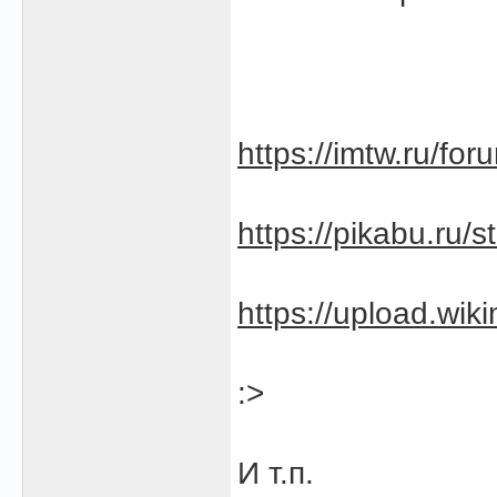
https://imtw.ru/fo
https://pikabu.ru/
https://upload.wiki
:>
И т.п.