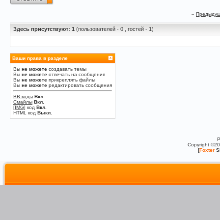
«
Предыдущ
Здесь присутствуют: 1
(пользователей - 0 , гостей - 1)
Ваши права в разделе
Вы
не можете
создавать темы
Вы
не можете
отвечать на сообщения
Вы
не можете
прикреплять файлы
Вы
не можете
редактировать сообщения
BB-коды
Вкл.
Смайлы
Вкл.
[IMG]
код
Вкл.
HTML код
Выкл.
P
Copyright ©2
[
Foxter
S