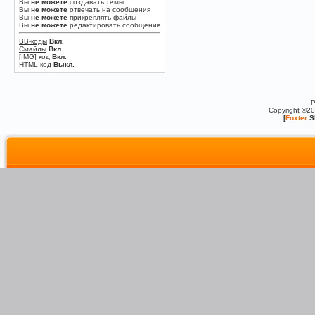
Вы
не можете
создавать темы
Вы
не можете
отвечать на сообщения
Вы
не можете
прикреплять файлы
Вы
не можете
редактировать сообщения
BB-коды
Вкл.
Смайлы
Вкл.
[IMG]
код
Вкл.
HTML код
Выкл.
P
Copyright ©2
[
Foxter
S