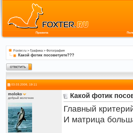
Правила
Пол
Foxter.ru
>
Графика
>
Фотография
Какой фотик посоветуете???
03.03.2006, 19:11
moloko
Какой фотик посо
добрый молочник
Главный критерий
И матрица больша
______________