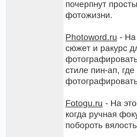
почерпнут просты
фотожизни.
Photoword.ru
- На
сюжет и ракурс д
фотографировать 
стиле пин-ап, гд
фотографировать
Fotogu.ru
- На эт
когда ручная фок
побороть вялость