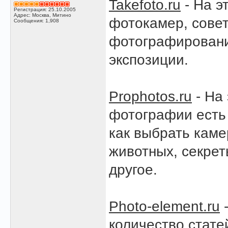
Takefoto.ru
- На э
Регистрация: 25.10.2005
Адрес: Москва, Митино
фотокамер, сове
Сообщения: 1,908
фотографировани
экспозиции.
Prophotos.ru
- На
фотографии есть
как выбрать кам
животных, секрет
другое.
Photo-element.ru
-
количество стате