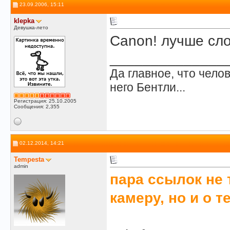
23.09.2006, 15:11
klepka
Девушка-лето
Canon! лучше сло
______________
Да главное, что челов
него Бентли...
Регистрация: 25.10.2005
Сообщения: 2,355
02.12.2014, 14:21
Tempesta
admin
пара ссылок не 
камеру, но и о 