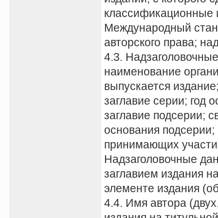
классификационные и
Международный станд
авторского права; н
4.3. Надзаголовочны
наименование органи
выпускается издание
заглавие серии; год 
заглавие подсерии; с
основания подсерии; 
принимающих участие
Надзаголовочные дан
заглавием издания н
элементе издания (об
4.4. Имя автора (дву
издания на титульно