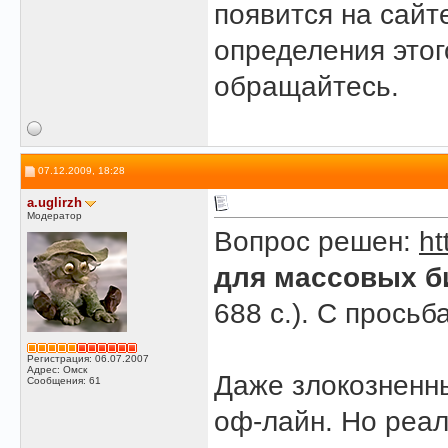
появится на сайт
определения этого
обращайтесь.
07.12.2009, 18:28
a.uglirzh
Модератор
Вопрос решен:
ht
для массовых б
688 с.). С просьб
Регистрация: 06.07.2007
Адрес: Омск
Даже злокознен
Сообщения: 61
оф-лайн. Но реал