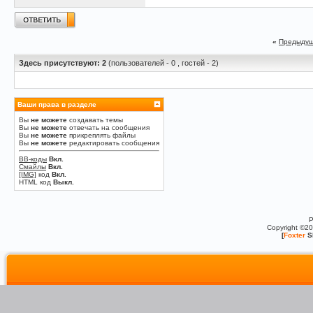
«
Предыдущ
Здесь присутствуют: 2
(пользователей - 0 , гостей - 2)
Ваши права в разделе
Вы
не можете
создавать темы
Вы
не можете
отвечать на сообщения
Вы
не можете
прикреплять файлы
Вы
не можете
редактировать сообщения
BB-коды
Вкл.
Смайлы
Вкл.
[IMG]
код
Вкл.
HTML код
Выкл.
P
Copyright ©2
[
Foxter
S