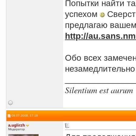
Попытки найти та
успехом
Сверст
предлагаю вашему
http://au.sans.nm
Обо всех замече
незамедлительно
______________
Silentium est aurum
09.07.2008, 17:18
a.uglirzh
Модератор