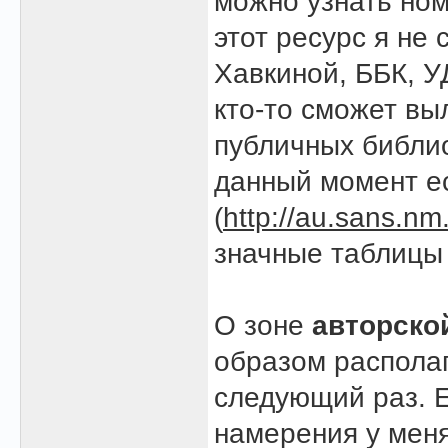
можно узнать ном
этот ресурс я не 
Хавкиной, ББК, УД
кто-то сможет вы
публичных библио
данный момент ес
(
http://au.sans.nm
значные таблицы 
О зоне
авторско
образом располаг
следующий раз. Е
намерения у мен