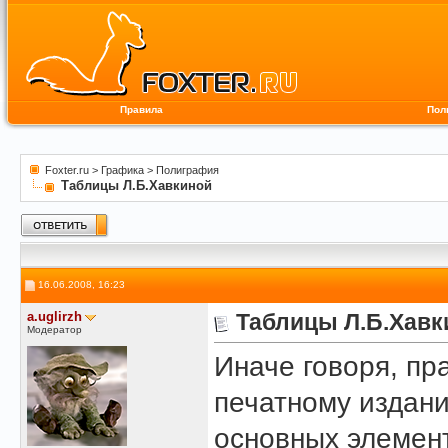
Правила
Пол
Foxter.ru
>
Графика
>
Полиграфия
Таблицы Л.Б.Хавкиной
16.06.2008, 16:23
a.uglirzh
Таблицы Л.Б.Хавк
Модератор
Иначе говоря, п
печатному издан
основных элемен