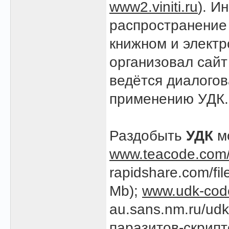
www2.viniti.ru
). И
распространение
книжном и элект
организовал сай
ведётся диалогов
применению УДК.
Раздобыть
УДК
мо
www.teacode.com/
rapidshare.com/fi
Mb);
www.udk-cod
au.sans.nm.ru/udk
паразитов-скрипто