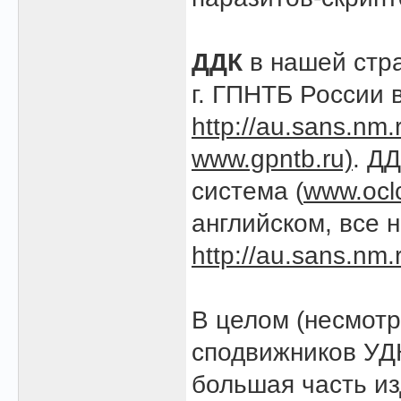
ДДК
в нашей стра
г. ГПНТБ России 
http://au.sans.nm.
www.gpntb.ru)
. Д
система (
www.ocl
английском, все 
http://au.sans.nm.
В целом (несмотр
сподвижников УДК
большая часть из