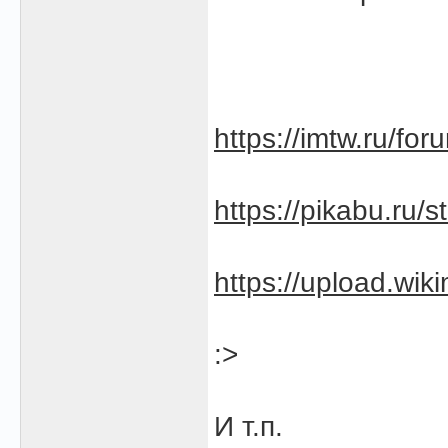
https://imtw.ru/fo
https://pikabu.ru/
https://upload.wiki
:>
И т.п.