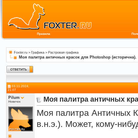
Правила
Пол
Foxter.ru
>
Графика
>
Растровая графика
Моя палитра античных красок для Photoshop (исторична).
03.11.2024,
21:07
Pilum
Моя палитра античных кра
Новичок
Моя палитра Античных К
в.н.э.). Может, кому-нибу