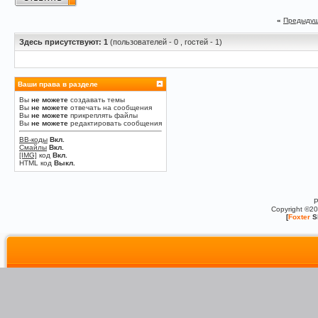
«
Предыдущ
Здесь присутствуют: 1
(пользователей - 0 , гостей - 1)
Ваши права в разделе
Вы
не можете
создавать темы
Вы
не можете
отвечать на сообщения
Вы
не можете
прикреплять файлы
Вы
не можете
редактировать сообщения
BB-коды
Вкл.
Смайлы
Вкл.
[IMG]
код
Вкл.
HTML код
Выкл.
P
Copyright ©2
[
Foxter
S