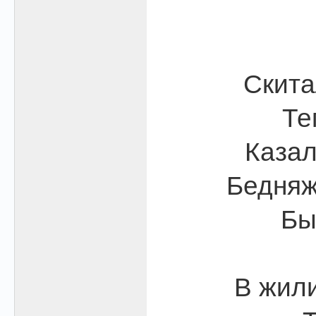
Скита
Те
Казал
Бедняж
Бы
В жили