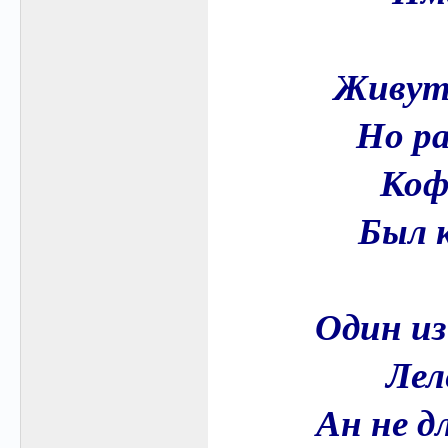
Живут 
Но ра
Коф
Был 
Один из
Лел
Ан не д