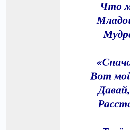
Что м
Младой
Мудре
«Снача
Вот мой
Давай,
Расст