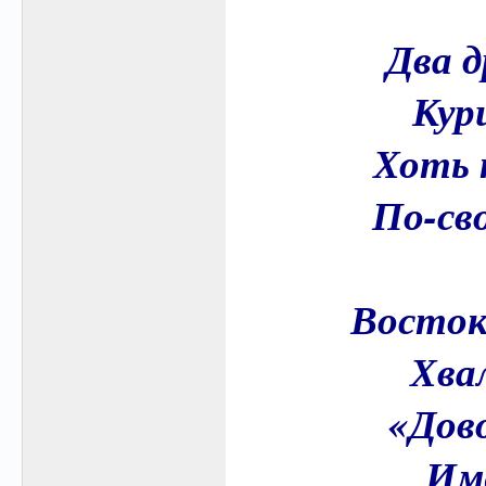
Два д
Кури
Хоть т
По-св
Восток
Хвал
«Дово
Име