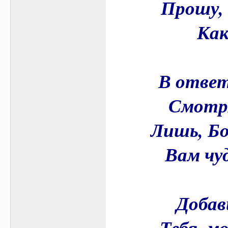
Прошу, 
Как
В ответ
Смотря
Лишь, Бо
Вам чу
Добав
Тебя, м