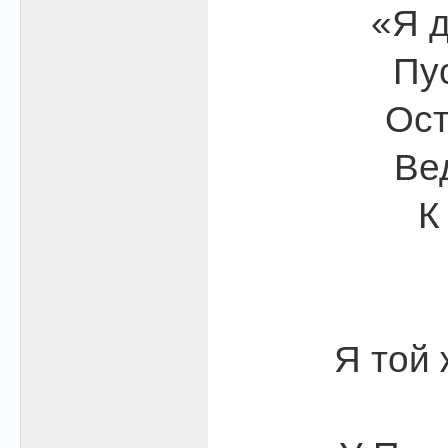
«Я д
Пус
Ост
Ве
К
Я той