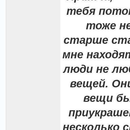
тебя пото
тоже не
старше ста
мне находя
люди не л
вещей. Он
вещи бы
приукраше
несколько с