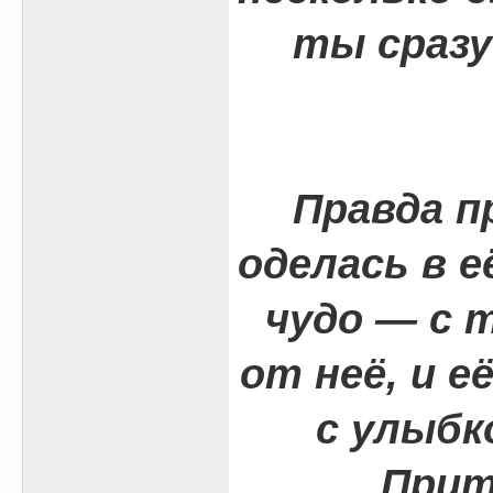
ты сразу
Правда п
оделась в е
чудо — с 
от неё, и е
с улыбк
Прит