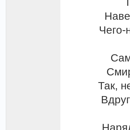
Т
Наве
Чего-
Сам
Смир
Так, н
Вдруг
Наряд