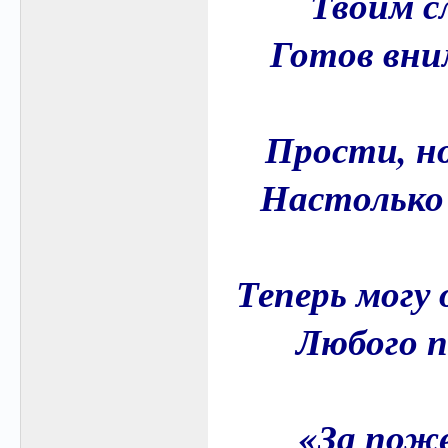
Твоим с
Готов вни
Прости, но
Настолько 
Теперь могу
Любого 
«За поже