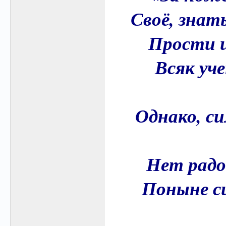
Своё, знать
Прости и
Всяк уч
Однако, с
Нет радо
Поныне с