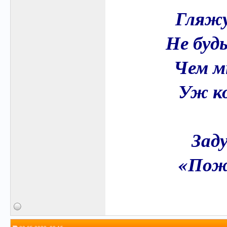
Гляжу
Не буд
Чем м
Уж ко
Зад
«Пож