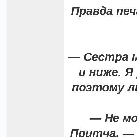
Правда печ
— Сестра м
и ниже. Я
поэтому л
— Не м
Притча, —