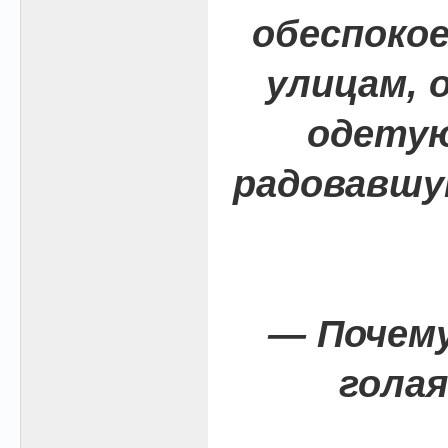
обеспокое
улицам, 
одетую
радовавшу
— Почем
голая