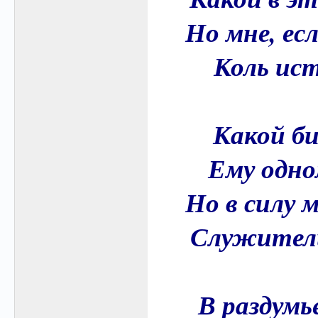
Но мне, ес
Коль ист
Какой би
Ему одно
Но в силу 
Служители
В раздумь