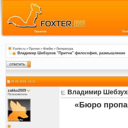
Правила
Пол
Foxter.ru
>
Прочее
>
Флейм
>
Литература
Владимир Шебзухов "Притчи" философия, размышление
08.08.2018, 13:12
zakko2009
Владимир Шебзух
Пользователь
«Бюро пропа