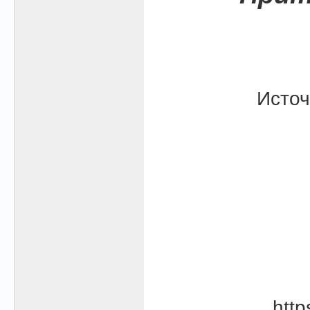
Источ
htt