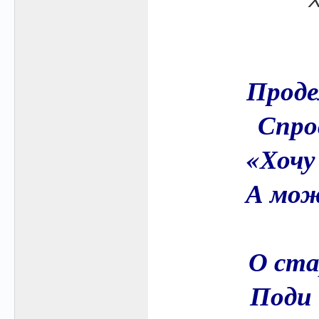
Проде
Спро
«Хочу
А мож
О ста
Поди 