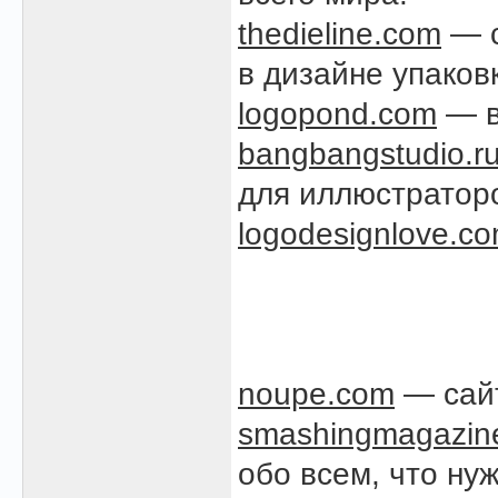
thedieline.com
— с
в дизайне упаков
logopond.com
— в
bangbangstudio.r
для иллюстратор
logodesignlove.c
noupe.com
— сайт
smashingmagazin
обо всем, что ну