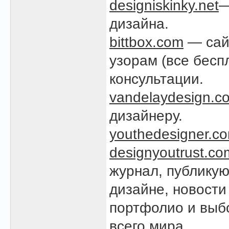
designiskinky.net
—
дизайна.
bittbox.com
— сайт
узорам (все бесп
консультации.
vandelaydesign.c
дизайнеру.
youthedesigner.c
designyoutrust.co
журнал, публикую
дизайне, новости
портфолио и выб
всего мира.