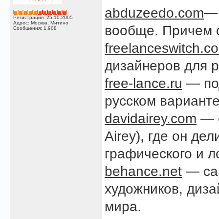
abduzeedo.com
— 
Регистрация: 25.10.2005
Адрес: Москва, Митино
вообще. Причем 
Сообщения: 1,908
freelanceswitch.c
дизайнеров для 
free-lance.ru
— по
русском варианте
davidairey.com
— с
Airey), где он д
графического и л
behance.net
— сай
художников, диза
мира.