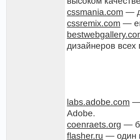
высоком качестве
cssmania.com
— д
cssremix.com
— ещ
bestwebgallery.c
дизайнеров всех 
labs.adobe.com
— 
Adobe.
coenraets.org
— бл
flasher.ru
— один 