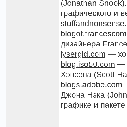
(Jonathan Snook)
графического и в
stuffandnonsense.
blogof.francesco
дизайнера France
lysergid.com
— хор
blog.iso50.com
— 
Хэнсена (Scott Ha
blogs.adobe.com
—
Джона Нэка (John
графике и пакете