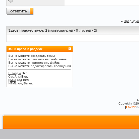
«
Предыдущ
Здесь присутствуют: 2
(пользователей - 0 , гостей - 2)
Ваши права в разделе
Вы
не можете
создавать темы
Вы
не можете
отвечать на сообщения
Вы
не можете
прикреплять файлы
Вы
не можете
редактировать сообщения
BB-коды
Вкл.
Смайлы
Вкл.
[IMG]
код
Вкл.
HTML код
Выкл.
P
Copyright ©2
[
Foxter
S