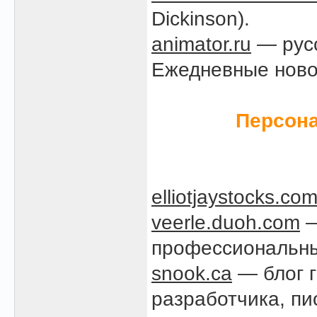
Dickinson).
animator.ru
— русс
Ежедневные новос
Персона
elliotjaystocks.co
veerle.duoh.com
—
профессиональны
snook.ca
— блог г
разработчика, пи