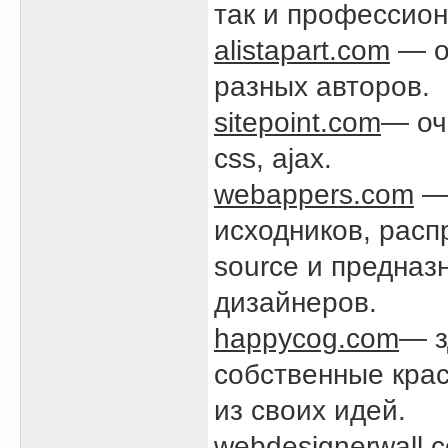
так и профессион
alistapart.com
— о
разных авторов.
sitepoint.com
— оч
css, ajax.
webappers.com
— 
исходников, расп
source и предназ
дизайнеров.
happycog.com
— з
собственные кра
из своих идей.
webdesignerwall.