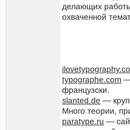
делающих работы
охваченной темат
ilovetypography.c
typographe.com
— 
французски.
slanted.de
— круп
Много теории, пр
paratype.ru
— сай