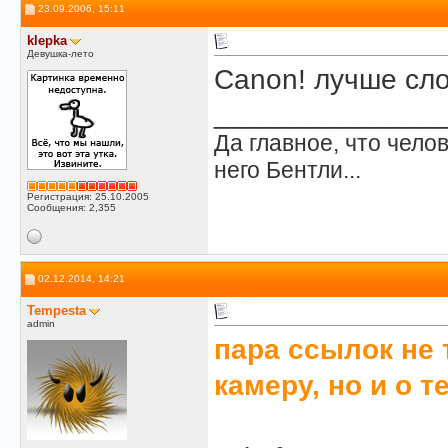
23.09.2006, 15:11
klepka
Девушка-лето
Canon! лучше сло
______________
Да главное, что челов
него Бентли...
Регистрация: 25.10.2005
Сообщения: 2,355
02.12.2014, 14:21
Tempesta
admin
пара ссылок не 
камеру, но и о 