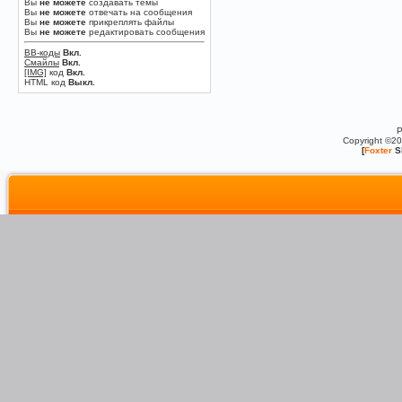
Вы
не можете
создавать темы
Вы
не можете
отвечать на сообщения
Вы
не можете
прикреплять файлы
Вы
не можете
редактировать сообщения
BB-коды
Вкл.
Смайлы
Вкл.
[IMG]
код
Вкл.
HTML код
Выкл.
P
Copyright ©2
[
Foxter
S