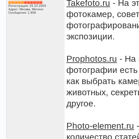
Takefoto.ru
- На э
Регистрация: 25.10.2005
Адрес: Москва, Митино
фотокамер, сове
Сообщения: 1,908
фотографировани
экспозиции.
Prophotos.ru
- На
фотографии есть
как выбрать кам
животных, секрет
другое.
Photo-element.ru
-
количество стате