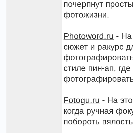
почерпнут просты
фотожизни.
Photoword.ru
- На
сюжет и ракурс д
фотографировать 
стиле пин-ап, гд
фотографировать
Fotogu.ru
- На эт
когда ручная фок
побороть вялость