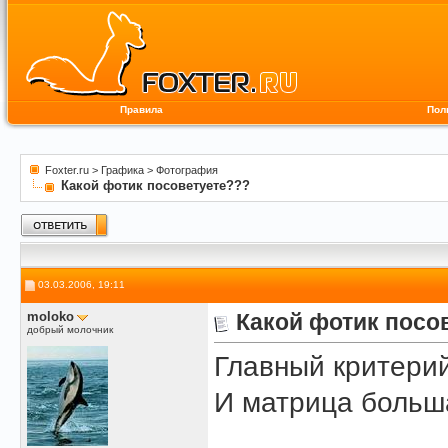
Правила
Пол
Foxter.ru
>
Графика
>
Фотография
Какой фотик посоветуете???
03.03.2006, 19:11
moloko
Какой фотик посо
добрый молочник
Главный критерий
И матрица больша
______________