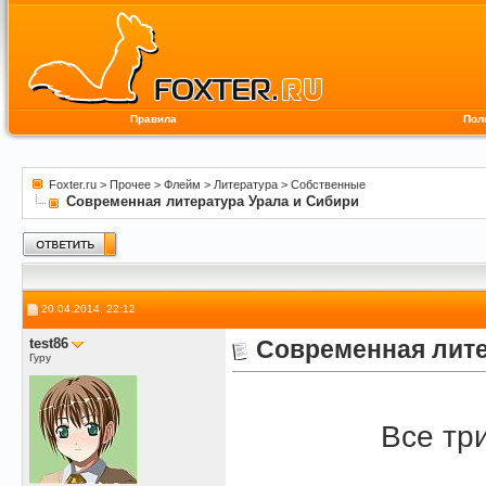
Правила
Пол
Foxter.ru
>
Прочее
>
Флейм
>
Литература
>
Собственные
Современная литература Урала и Сибири
20.04.2014, 22:12
test86
Современная лите
Гуру
Все тр