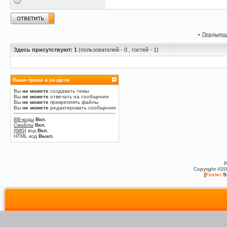
«
Предыдущ
Здесь присутствуют: 1
(пользователей - 0 , гостей - 1)
Ваши права в разделе
Вы
не можете
создавать темы
Вы
не можете
отвечать на сообщения
Вы
не можете
прикреплять файлы
Вы
не можете
редактировать сообщения
BB-коды
Вкл.
Смайлы
Вкл.
[IMG]
код
Вкл.
HTML код
Выкл.
P
Copyright ©2
[
Foxter
S