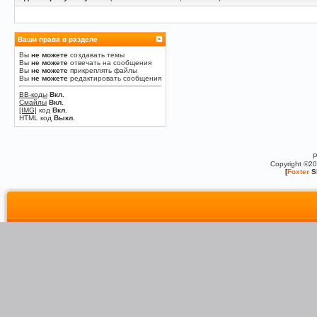
Ваши права в разделе
Вы
не можете
создавать темы
Вы
не можете
отвечать на сообщения
Вы
не можете
прикреплять файлы
Вы
не можете
редактировать сообщения
BB-коды
Вкл.
Смайлы
Вкл.
[IMG]
код
Вкл.
HTML код
Выкл.
P
Copyright ©2
[
Foxter
S