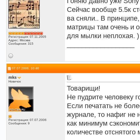
Гоняю давно уже Sony 
Сейчас вообще 5.5к ст
ва сняли.. В принципе
матрицы там очень и о
для мылки неплохая. )
Регистрация: 07.11.2005
Адрес: Москва
__________________
Сообщения: 315
07.07.2006, 10:46
mks
Новичок
Товарищи!
Не пудрите человеку г
Если печатать не боле
журнале, то нафиг не 
Регистрация: 07.07.2006
как минимум сэкономи
Сообщения: 9
количестве отснятого 