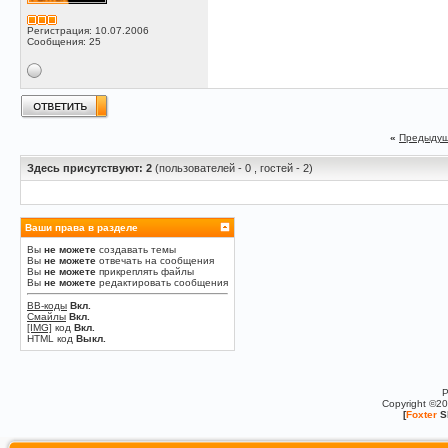
Регистрация: 10.07.2006
Сообщения: 25
«
Предыдущ
Здесь присутствуют: 2
(пользователей - 0 , гостей - 2)
Ваши права в разделе
Вы
не можете
создавать темы
Вы
не можете
отвечать на сообщения
Вы
не можете
прикреплять файлы
Вы
не можете
редактировать сообщения
BB-коды
Вкл.
Смайлы
Вкл.
[IMG]
код
Вкл.
HTML код
Выкл.
P
Copyright ©2
[
Foxter
S