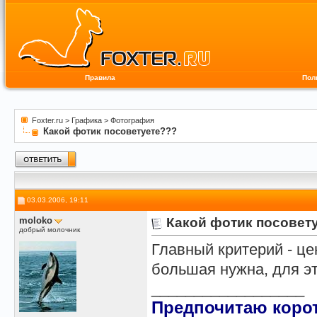
Правила
Пол
Foxter.ru
>
Графика
>
Фотография
Какой фотик посоветуете???
03.03.2006, 19:11
moloko
Какой фотик посовет
добрый молочник
Главный критерий - це
большая нужна, для э
__________________
Предпочитаю корот