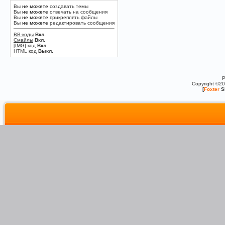
Вы
не можете
создавать темы
Вы
не можете
отвечать на сообщения
Вы
не можете
прикреплять файлы
Вы
не можете
редактировать сообщения
BB-коды
Вкл.
Смайлы
Вкл.
[IMG]
код
Вкл.
HTML код
Выкл.
P
Copyright ©2
[
Foxter
S