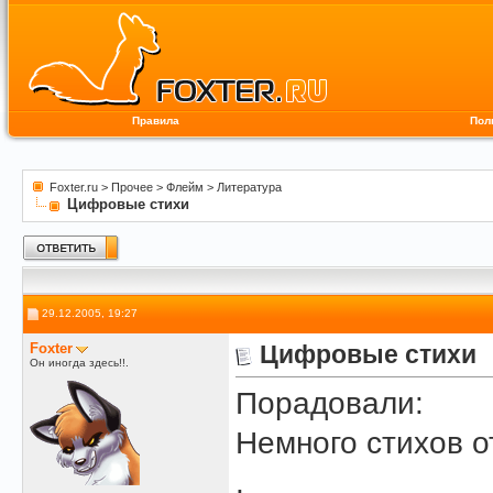
Правила
Пол
Foxter.ru
>
Прочее
>
Флейм
>
Литература
Цифровые стихи
29.12.2005, 19:27
Foxter
Цифровые стихи
Он иногда здесь!!.
Порадовали:
Немного стихов о
.