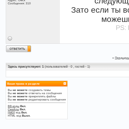
следую
Адрес: Омск
Сообщения: 310
Зато если ты в
можеш
PS: 
«
Предыдущ
Здесь присутствуют: 1
(пользователей - 0 , гостей - 1)
Ваши права в разделе
Вы
не можете
создавать темы
Вы
не можете
отвечать на сообщения
Вы
не можете
прикреплять файлы
Вы
не можете
редактировать сообщения
BB-коды
Вкл.
Смайлы
Вкл.
[IMG]
код
Вкл.
HTML код
Выкл.