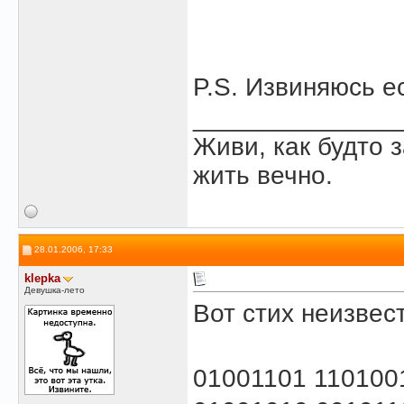
P.S. Извиняюсь е
______________
Живи, как будто 
жить вечно.
28.01.2006, 17:33
klepka
Девушка-лето
Вот стих неизвес
01001101 110100