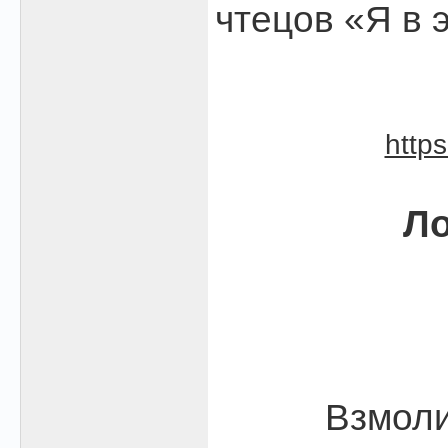
чтецов «Я в 
http
Ло
Взмоли