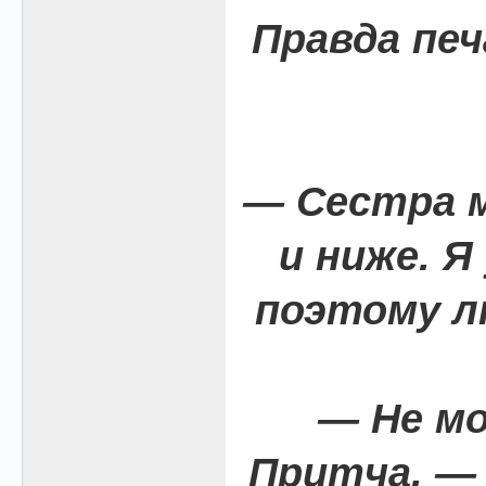
Правда печ
— Сестра м
и ниже. Я
поэтому л
— Не м
Притча, —