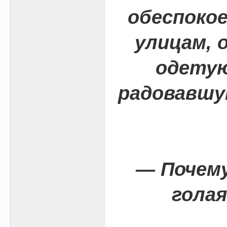
обеспокое
улицам, 
одетую
радовавшу
— Почем
голая