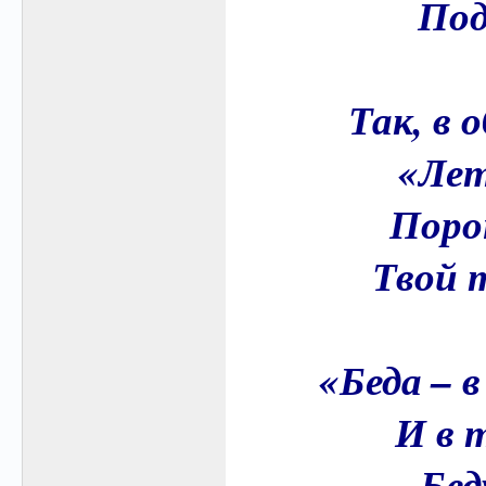
Под
Так, в 
«Лет
Поро
Твой т
«Беда – 
И в т
Бед