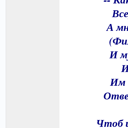
Вс
А мн
(Фи
И м
И
Им 
Отве
Чтоб 