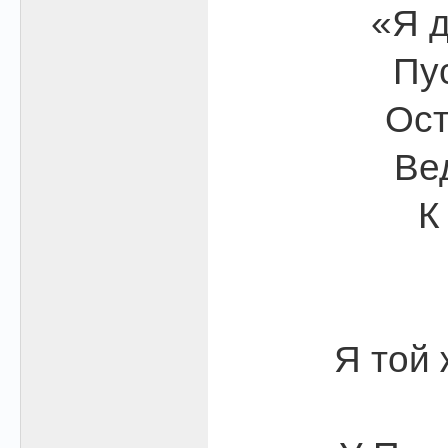
«Я д
Пус
Ост
Ве
К
Я той