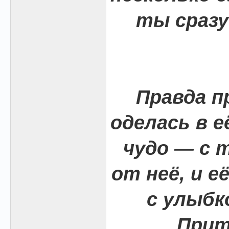
ты сразу
Правда п
оделась в е
чудо — с 
от неё, и е
с улыбк
Прит