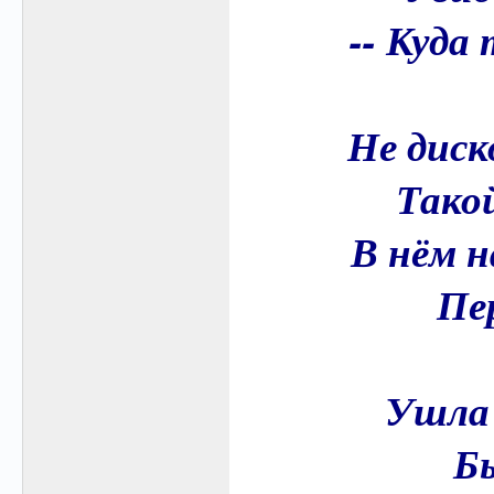
-- Куда
Не дис
Такой
В нём н
Пе
Ушла 
Бы