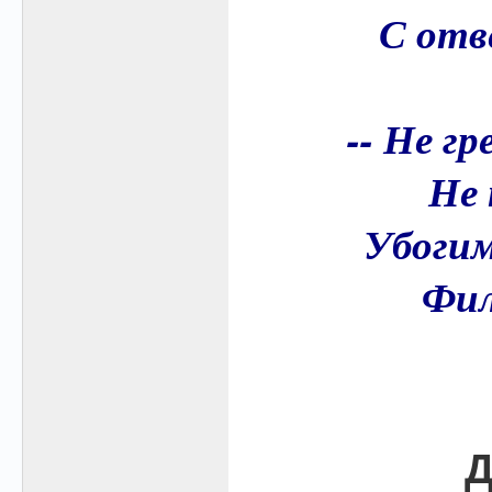
С отв
-- Не г
Не
Убогим
Фил
Д