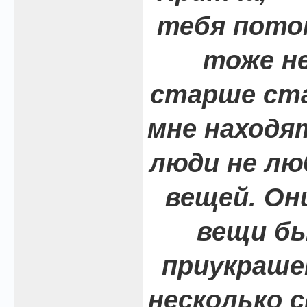
тебя пото
тоже не
старше ста
мне находя
люди не л
вещей. Он
вещи бы
приукраше
несколько с