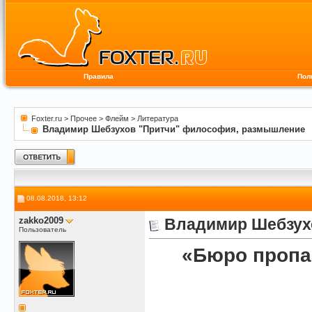
Правила
Пол
Foxter.ru
>
Прочее
>
Флейм
>
Литература
Владимир Шебзухов "Притчи" философия, размышление
08.08.2018, 13:12
zakko2009
Владимир Шебзух
Пользователь
«Бюро пропа