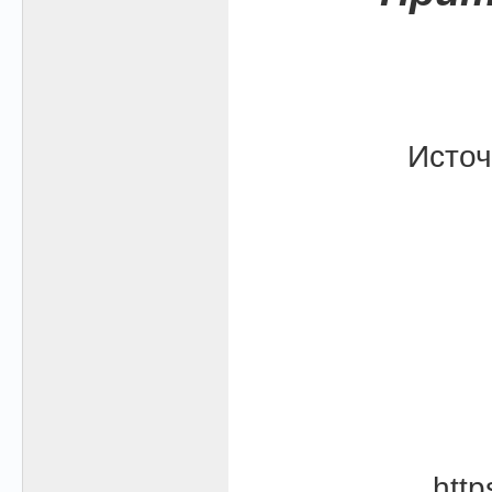
Источ
htt