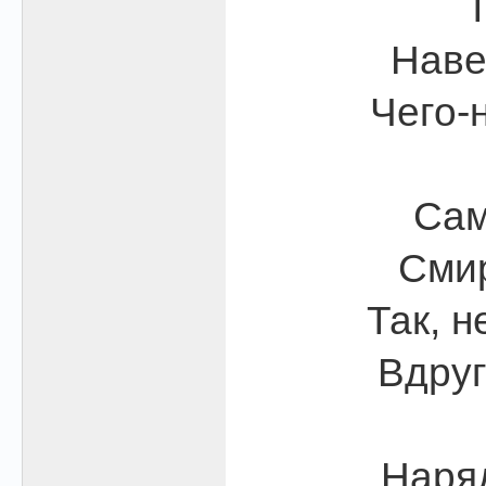
Т
Наве
Чего-
Сам
Смир
Так, н
Вдруг
Наряд