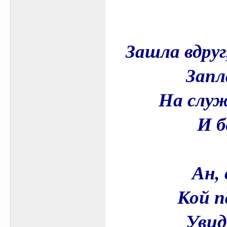
Зашла вдруг
Запл
На служ
И б
Ан, 
Кой п
Увид