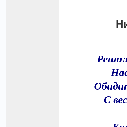
Н
Решил
На
Обиди
С ве
-- К