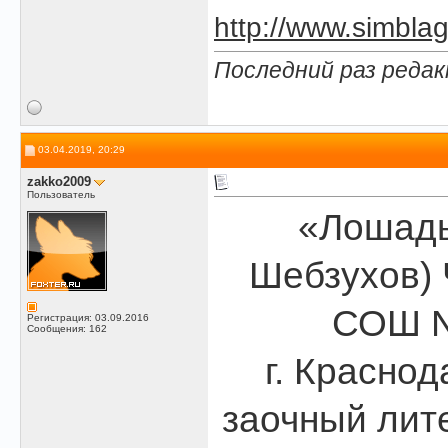
http://www.simblag
Последний раз редак
03.04.2019, 20:29
zakko2009
Пользователь
«Лошадь
Шебзухов) 
СОШ N1
Регистрация: 03.09.2016
Сообщения: 162
г. Краснод
заочный лит