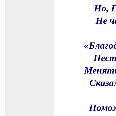
Но, Г
Не ч
«Благо
Нести
Менять
Сказа
Помож