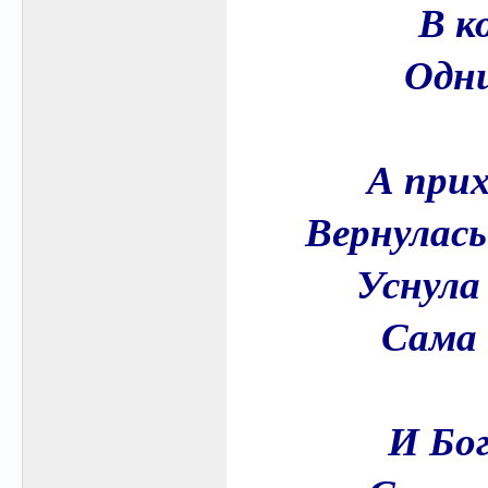
В к
Одн
А при
Вернулась
Уснула
Сама
И Бог