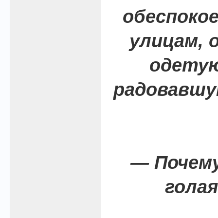
обеспокое
улицам, 
одетую
радовавшу
— Почем
голая