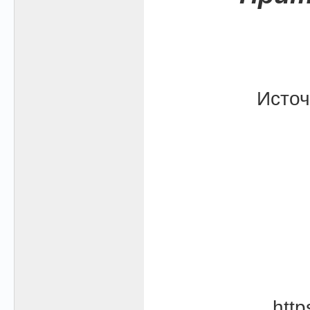
Источ
htt