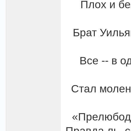
Плох и бе
Брат Уилья
Все -- в о
Стал молен
«Прелюбоде
Правда ль, 