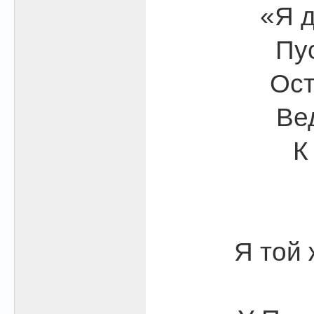
«Я д
Пус
Ост
Ве
К
Я той