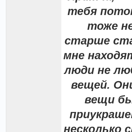
тебя пото
тоже не
старше ста
мне находя
люди не л
вещей. Он
вещи бы
приукраше
несколько с