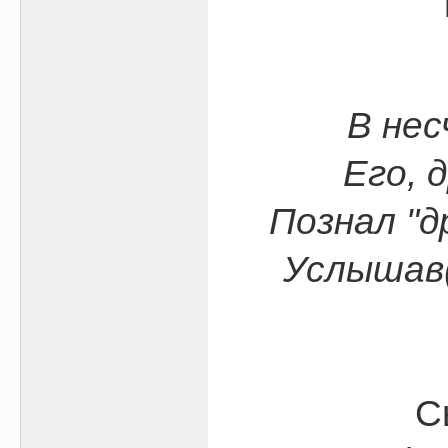
В нес
Его, 
Познал "д
Услышав(
С