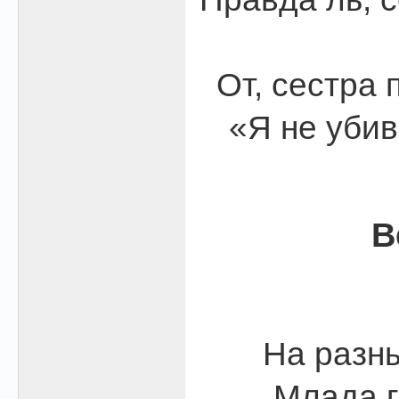
От, сестра 
«Я не убив
В
На разны
Млада г