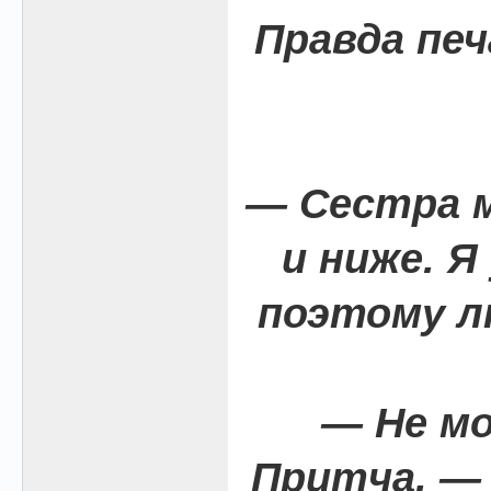
Правда печ
— Сестра м
и ниже. Я
поэтому л
— Не м
Притча, —