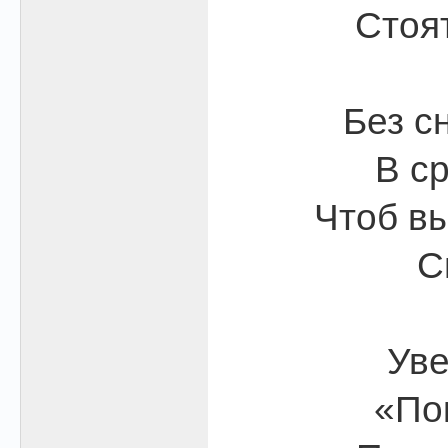
Стоя
Без с
В с
Чтоб вы
С
Уве
«По