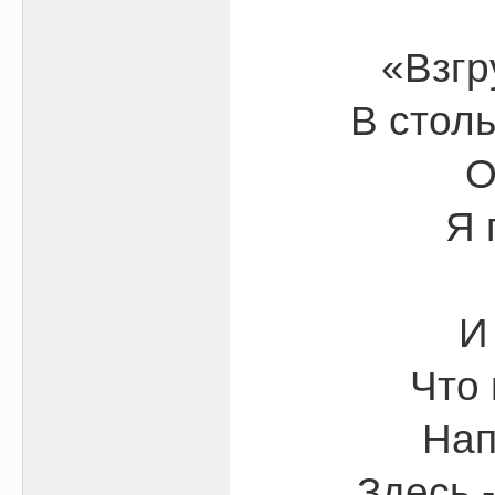
«Взгр
В столь
О
Я 
И
Что 
Нап
Здесь 