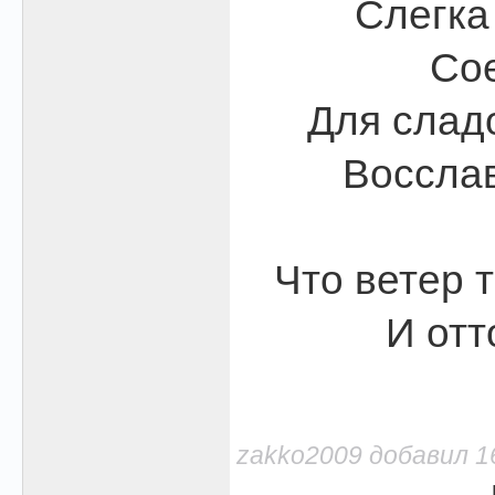
Слегка 
Сое
Для слад
Восслав
Что ветер т
И отт
zakko2009 добавил 16