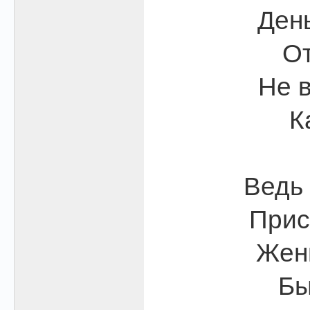
Ден
От
Не в
К
Ведь 
Прис
Жени
Бы