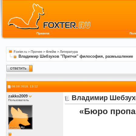
Правила
Пол
Foxter.ru
>
Прочее
>
Флейм
>
Литература
Владимир Шебзухов "Притчи" философия, размышление
08.08.2018, 13:12
zakko2009
Владимир Шебзух
Пользователь
«Бюро пропа