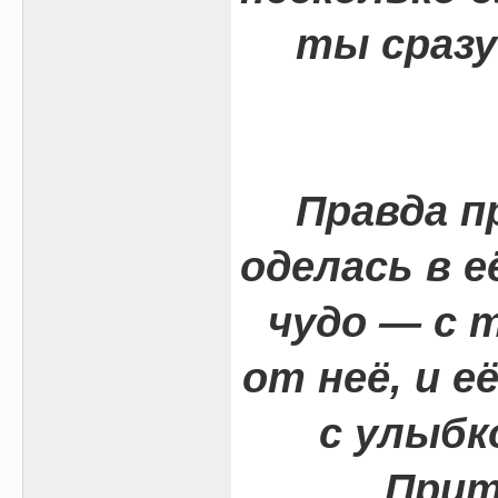
ты сразу
Правда п
оделась в е
чудо — с 
от неё, и е
с улыбк
Прит