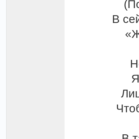
(П
В се
«Ж
Н
Я
Ли
Что
В т