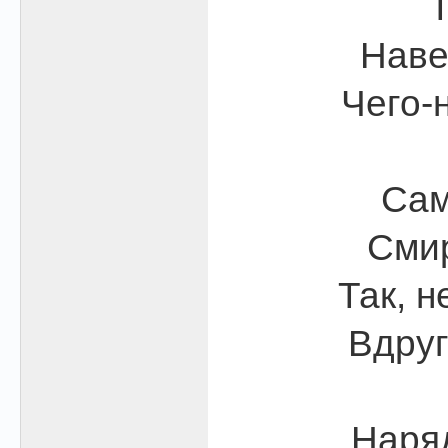
Т
Наве
Чего-
Сам
Смир
Так, н
Вдруг
Наряд