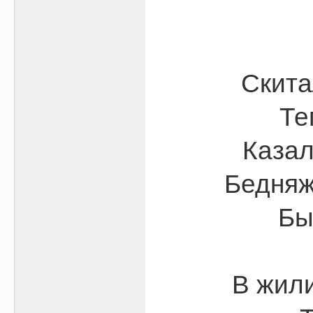
Скита
Те
Казал
Бедняж
Бы
В жили