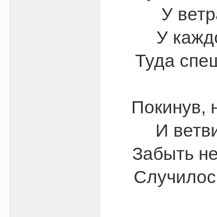
У ветр
У кажд
Туда спе
Покинув, 
И ветви
Забыть не
Случилось