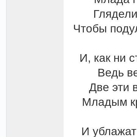
Глядели
Чтобы подул
И, как ни 
Ведь в
Две эти 
Младым к
И ублажать