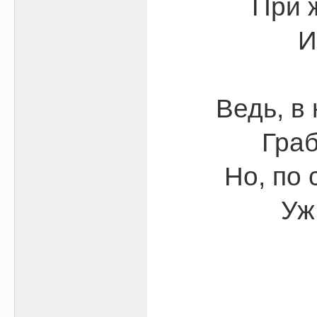
При 
И
Ведь, в 
Граб
Но, по 
Уж