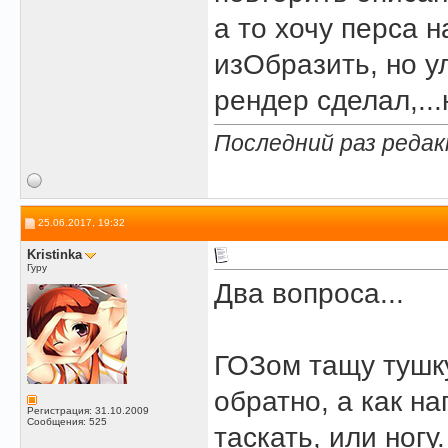
а то хочу перса 
изОбразить, но ул
рендер сделал,..
Последний раз редак
25.06.2017, 19:32
Kristinka
Гуру
Два вопроса...
ГОЗом тащу тушку
обратно, а как н
Регистрация: 31.10.2009
Сообщения: 525
таскать, или ногу