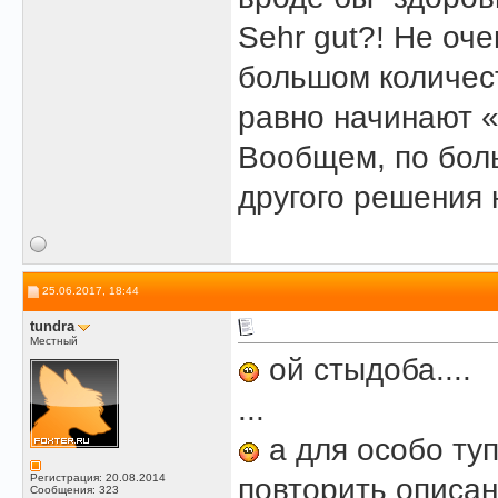
Sehr gut?! Не оч
большом количест
равно начинают «
Вообщем, по боль
другого решения 
25.06.2017, 18:44
tundra
Местный
ой стыдоба....
...
а для особо ту
Регистрация: 20.08.2014
повторить описани
Сообщения: 323