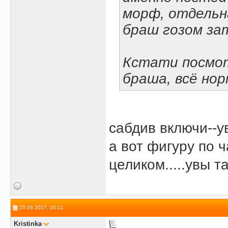
морф, отдельна
браш гозом з
Кстати посмот
браша, всё нор
сабдив включи--у
а вот фигуру по 
целиком.....увы 
25.06.2017, 20:11
Kristinka