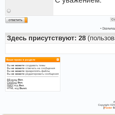
С уважением.
Ст
«
Предыдущ
Здесь присутствуют: 28
(пользова
Ваши права в разделе
Вы
не можете
создавать темы
Вы
не можете
отвечать на сообщения
Вы
не можете
прикреплять файлы
Вы
не можете
редактировать сообщения
BB-коды
Вкл.
Смайлы
Вкл.
[IMG]
код
Вкл.
HTML код
Выкл.
P
Copyright ©2
[
Foxter
S