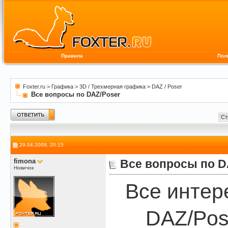
Правила
Пол
Foxter.ru
>
Графика
>
3D / Трехмерная графика
>
DAZ / Poser
Все вопросы по DAZ/Poser
Ст
29.04.2009, 20:15
fimona
Все вопросы по D
Новичок
Все интер
DAZ/Pos