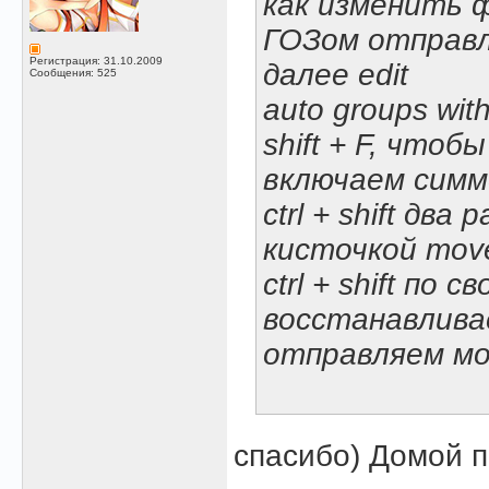
как изменить 
ГОЗом отправл
Регистрация: 31.10.2009
далее edit
Сообщения: 525
auto groups wit
shift + F, чтоб
включаем сим
ctrl + shift два
кисточкой mov
ctrl + shift по
восстанавлива
отправляем мо
спасибо) Домой 