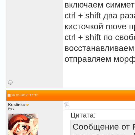
включаем симме
ctrl + shift два ра
кисточкой move п
ctrl + shift по св
восстанавливаем
отправляем морф
26.06.2017, 17:30
Kristinka
Гуру
Цитата:
Сообщение от