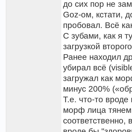
до сих пор не за
Goz-ом, кстати, д
пробовал. Всё как
С зубами, как я 
загрузкой второго
Ранее находил др
убирал всё (visibl
загружал как мор
минус 200% («обр
Т.е. что-то врод
морф лица тянем
соответственно, 
вроде бы "здоров