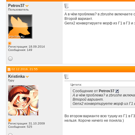
Petrov37
Пользователь
А в чём проблема? в zbrushе включаете 
Второй вариант.
Genx2 конвертируете морф из Г1 в Г3 и 
Регистрация: 18.09.2014
Сообщения: 149
02.12.2016, 21:55
Kristinka
Гуру
Цитата:
Сообщение от
Petrov37
А в чём проблема? в zbrushе вклю
Второй вариант.
Genx2 конвертируете морф из Г1 в
Во втором варианте всю тушку из Г1 в Г
нельзя. Короче ничего не поняла )
Регистрация: 31.10.2009
Сообщения: 525