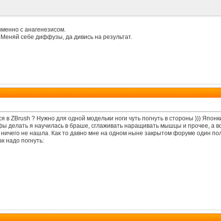
именно с анагенезисом.
Меняй себе диффузы, да дивись на результат.
 в ZBrush ? Нужно для одной модельки ноги чуть погнуть в стороны ))) Японки
ы делать я научилась в браше, сглаживать наращивать мышцы и прочее, а вот
е ничего не нашла. Как то давно мне на одном ныне закрытом форуме один п
ак надо погнуть: