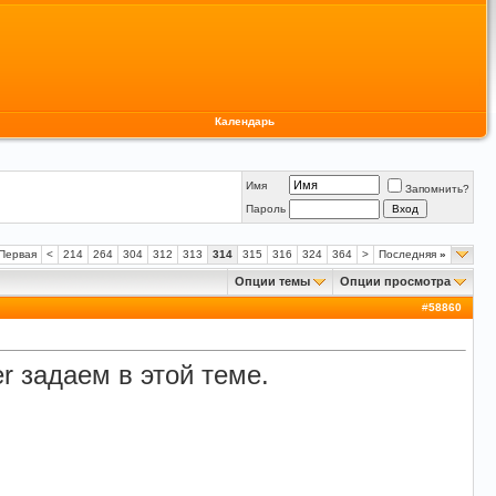
Календарь
Имя
Запомнить?
Пароль
Первая
<
214
264
304
312
313
314
315
316
324
364
>
Последняя
»
Опции темы
Опции просмотра
#
58860
 задаем в этой теме.