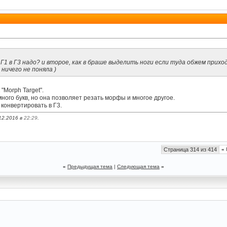
1 в Г3 надо? и второе, как в браше выделить ноги если туда обжем приход
ничего не поняла )
"Morph Target".
ного букв, но она позволяет резать морфы и многое другое.
конвертировать в Г3.
12.2016 в
22:29
.
Страница 314 из 414
«
«
Предыдущая тема
|
Следующая тема
»