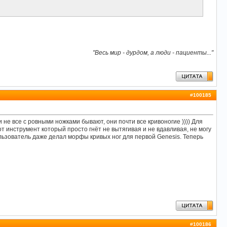
"Весь мир - дурдом, а люди - пациенты..."
#
100185
 не все с ровными ножками бывают, они почти все кривоногие )))) Для
 инструмент который просто гнёт не вытягивая и не вдавливая, не могу
ользователь даже делал морфы кривых ног для первой Genesis. Теперь
#
100186