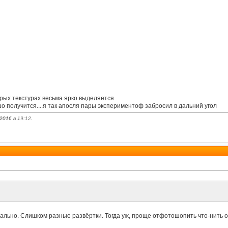
орых текстурах весьма ярко выделяется
шо получится....я так апосля пары экспериментоф забросил в дальний угол
.2016 в
19:12
.
еально. Слишком разные развёртки. Тогда уж, проще отфотошопить что-нить 