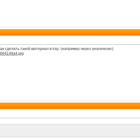
к сделать такой материал в iray: (например через анагенезис)
4664149a4.jpg