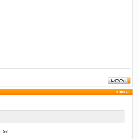
#
100176
от G3