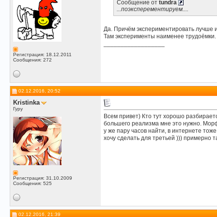
Сообщение от
tundra
...поэксперементируем....
Да. Причём экспериментировать лучше 
Там эксперименты наименее трудоёмки. 
__________________
Регистрация: 18.12.2011
Сообщения: 272
02.12.2016, 20:52
Kristinka
Гуру
Всем привет) Кто тут хорошо разбирается
большего реализма мне это нужно. Морф
у же пару часов найти, в интернете тож
хочу сделать для третьей ))) примерно т
Регистрация: 31.10.2009
Сообщения: 525
02.12.2016, 21:39