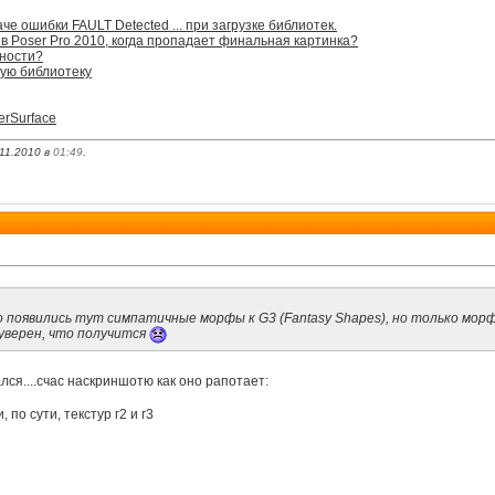
че ошибки FAULT Detected ... при загрузке библиотек.
в Poser Pro 2010, когда пропадает финальная картинка?
чности?
ную библиотеку
erSurface
11.2010 в
01:49
.
оявились тут симпатичные морфы к G3 (Fantasy Shapes), но только морфы..
уверен, что получится
лся....счас наскриншотю как оно рапотает:
 по сути, текстур г2 и г3