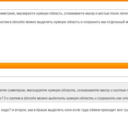
симетрию, маскируете нужную область, сглаживаете маску и кистью move лепи
затем в zbrushе можно выделить нужную область и сохранить как отдельный м
чаете симетрию, маскируете нужную область, сглаживаете маску и кистью 
 Г3 и затем в zbrushе можно выделить нужную область и сохранить как от
3 надо? и второе, как в браше выделить ноги если туда обжем приходит вся т