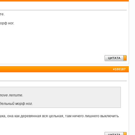
те.
орф ног.
#
100187
move лепите.
дельный морф ног.
ушка, она как деревянная вся цельная, там ничего лишнего выключить