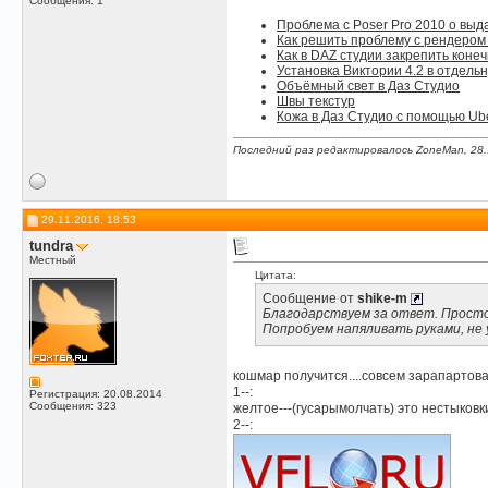
Сообщения: 1
Проблема с Poser Pro 2010 о выда
Как решить проблему с рендером 
Как в DAZ студии закрепить коне
Установка Виктории 4.2 в отдель
Объёмный свет в Даз Студио
Швы текстур
Кожа в Даз Студио с помощью Ub
Последний раз редактировалось ZoneMan, 28.
29.11.2016, 18:53
tundra
Местный
Цитата:
Сообщение от
shike-m
Благодарствуем за ответ. Просто п
Попробуем напяливать руками, не 
кошмар получится....совсем зарапартова
1--:
Регистрация: 20.08.2014
Сообщения: 323
желтое---(гусарымолчать) это нестыковки,
2--: