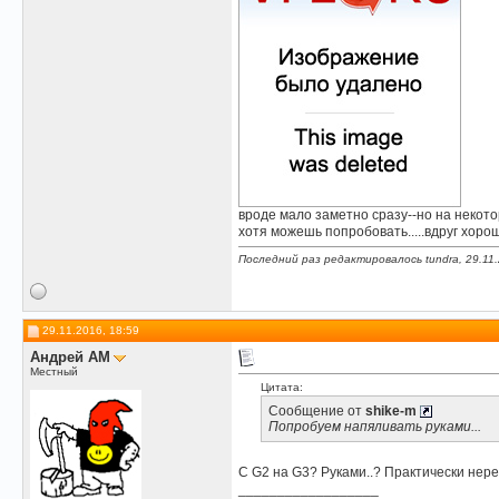
вроде мало заметно сразу--но на некот
хотя можешь попробовать.....вдруг хоро
Последний раз редактировалось tundra, 29.11
29.11.2016, 18:59
Андрей АМ
Местный
Цитата:
Сообщение от
shike-m
Попробуем напяливать руками...
С G2 на G3? Руками..? Практически нер
__________________