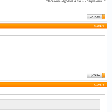
"Весь мир - дурдом, а люди - пациенты..."
#
100177
#
100178