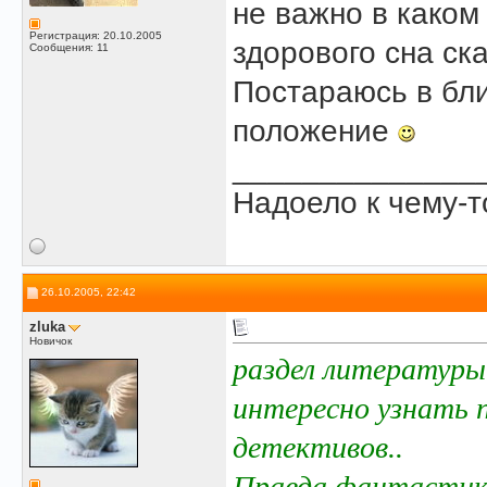
не важно в каком 
Регистрация: 20.10.2005
здорового сна ска
Сообщения: 11
Постараюсь в бл
положение
______________
Надоело к чему-то
26.10.2005, 22:42
zluka
Новичок
раздел литературы
интересно узнать п
детективов..
Правда фантастику