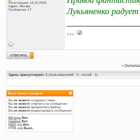
Регистрация: 18.10.2005
Адрес: Москва
Лукьяненко радует 
Сообщения: 17
______________
...
«
Предыдущ
Здесь присутствуют: 1
(пользователей - 0 , гостей - 1)
Ваши права в разделе
Вы
не можете
создавать темы
Вы
не можете
отвечать на сообщения
Вы
не можете
прикреплять файлы
Вы
не можете
редактировать сообщения
BB-коды
Вкл.
Смайлы
Вкл.
[IMG]
код
Вкл.
HTML код
Выкл.