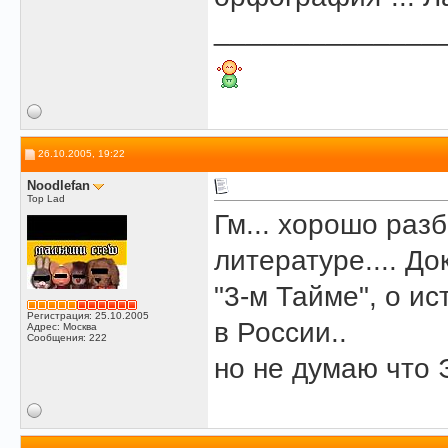
______________
26.10.2005, 19:22
Noodlefan
Top Lad
Гм... хорошо раз
литературе.... Д
"3-м Тайме", о и
Регистрация: 25.10.2005
в России..
Адрес: Москва
Сообщения: 222
но не думаю что 