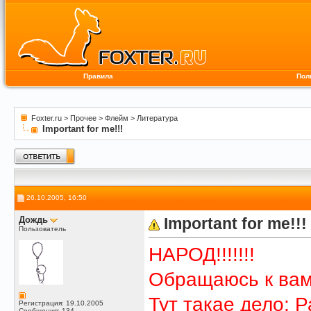
Правила
Пол
Foxter.ru
>
Прочее
>
Флейм
>
Литература
Important for me!!!
26.10.2005, 16:50
Дождь
Important for me!!!
Пользователь
НАРОД!!!!!!!
Обращаюсь к вам
Тут такае дело: 
Регистрация: 19.10.2005
Сообщения: 134