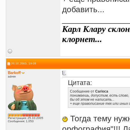
добавить...
______________
Карл Клару склон
клорнет...
26.10.2005, 19:08
Barkoff
admin
Цитата:
Сообщение от
Carioca
понимаешь, допустим, есть слово, 
бы об этом не написать...
+ еще правописание тех или иных с
Тогда тему нужн
Регистрация: 25.10.2005
Сообщения: 1,053
орфография"!!! Л