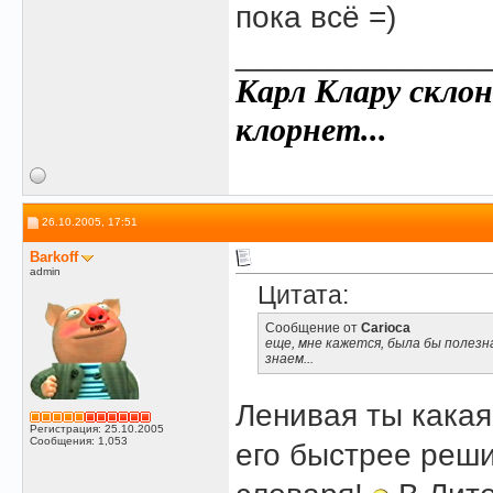
пока всё =)
______________
Карл Клару склон
клорнет...
26.10.2005, 17:51
Barkoff
admin
Цитата:
Сообщение от
Carioca
еще, мне кажется, была бы полезна
знаем...
Ленивая ты какая
Регистрация: 25.10.2005
Сообщения: 1,053
его быстрее реши