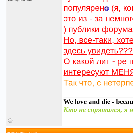
популярен
(я, к
это из - за немн
) публики форума
Но, все-таки, хот
здесь увидеть???
О какой лит - ре
интересуют МЕНЯ
Так что, с нетерпе
______________
We love and die - becau
Кто не спрятался, я н