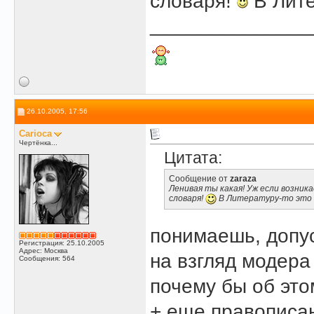
словаря!
В Лите
______________
26.10.2005, 17:56
Carioca
Чертёнка...
Цитата:
Сообщение от
zaraza
Ленивая ты какая! Уж если возник
словаря!
В Литературу-то это 
понимаешь, допус
Регистрация: 25.10.2005
Адрес: Москва
на взгляд модера 
Сообщения: 564
почему бы об этом
+ еще правописан