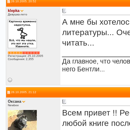
26.10.2005, 20:52
klepka
Девушка-лето
А мне бы хотелос
литературы... Оче
читать...
______________
Регистрация: 25.10.2005
Сообщения: 2,355
Да главное, что челов
него Бентли...
26.10.2005, 21:12
Оксана
Newbee
Всем привет !! Ре
любой книге пос