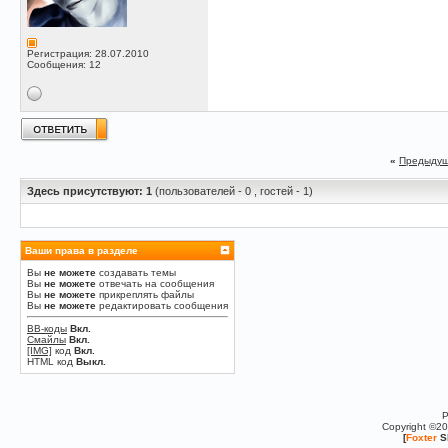
Регистрация: 28.07.2010
Сообщения: 12
«
Предыдущ
Здесь присутствуют: 1
(пользователей - 0 , гостей - 1)
Ваши права в разделе
Вы
не можете
создавать темы
Вы
не можете
отвечать на сообщения
Вы
не можете
прикреплять файлы
Вы
не можете
редактировать сообщения
BB-коды
Вкл.
Смайлы
Вкл.
[IMG]
код
Вкл.
HTML код
Выкл.
P
Copyright ©2
[
Foxter
S