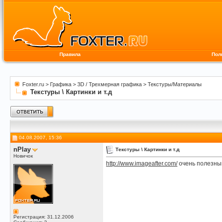
Правила
Пол
Foxter.ru
>
Графика
>
3D / Трехмерная графика
>
Текстуры/Материалы
Текстуры \ Картинки и т.д
04.08.2007, 15:36
nPlay
Текстуры \ Картинки и т.д
Новичок
http://www.imageafter.com/
очень полезны
Регистрация: 31.12.2006