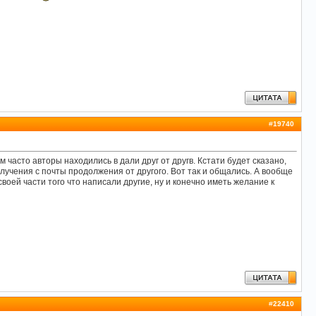
#
19740
часто авторы находились в дали друг от другв. Кстати будет сказано,
учения с почты продолжения от другого. Вот так и общались. А вообще
воей части того что написали другие, ну и конечно иметь желание к
#
22410