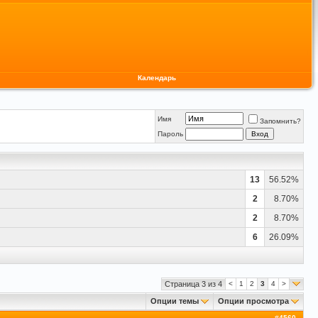
Календарь
Имя
Запомнить?
Пароль
13
56.52%
2
8.70%
2
8.70%
6
26.09%
Страница 3 из 4
<
1
2
3
4
>
Опции темы
Опции просмотра
#
4560