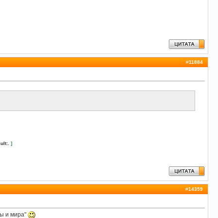
#
11884
ult:.
]
#
14359
ны и мира"