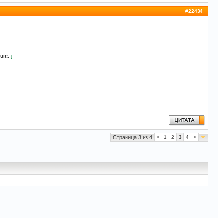
#
22434
ult:.
]
Страница 3 из 4
<
1
2
3
4
>