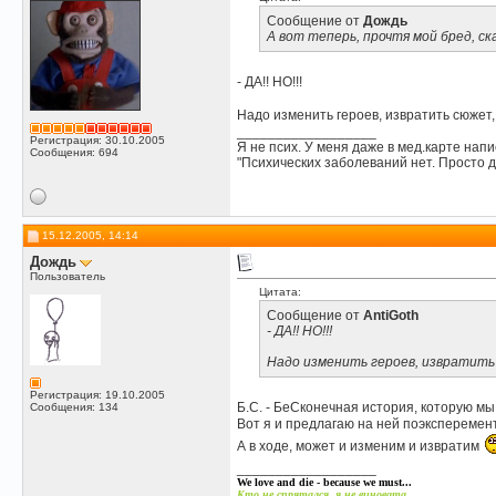
Сообщение от
Дождь
А вот теперь, прочтя мой бред, с
- ДА!! НО!!!
Надо изменить героев, извратить сюжет, 
__________________
Регистрация: 30.10.2005
Я не псих. У меня даже в мед.карте напи
Сообщения: 694
"Психических заболеваний нет. Просто д
15.12.2005, 14:14
Дождь
Пользователь
Цитата:
Сообщение от
AntiGoth
- ДА!! НО!!!
Надо изменить героев, извратить 
Регистрация: 19.10.2005
Б.С. - БеСконечная история, которую мы 
Сообщения: 134
Вот я и предлагаю на ней поэксперемен
А в ходе, может и изменим и извратим
__________________
We love and die - because we must...
Кто не спрятался, я не виновата...