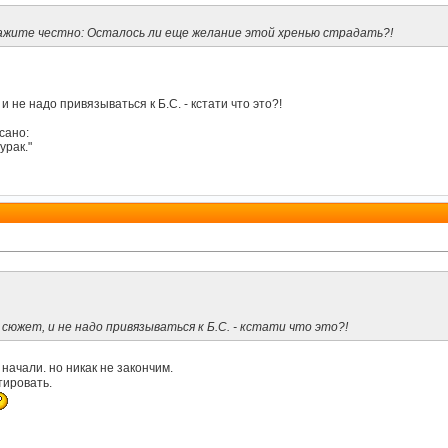
кажите честно: Осталось ли еще желание этой хренью страдать?!
и не надо привязываться к Б.С. - кстати что это?!
сано:
урак."
сюжет, и не надо привязываться к Б.С. - кстати что это?!
начали. но никак не закончим.
тировать.