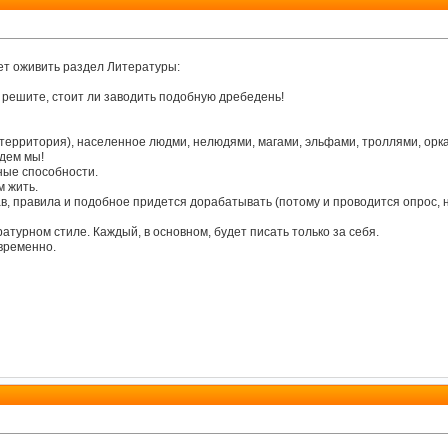
ет оживить раздел Литературы:
ж решите, стоит ли заводить подобную дребедень!
территория), населенное людми, нелюдями, магами, эльфами, троллями, орка
дем мы!
ные способности.
м жить.
ав, правила и подобное придется дорабатывать (потому и проводится опрос, не 
атурном стиле. Каждый, в основном, будет писать только за себя.
временно.