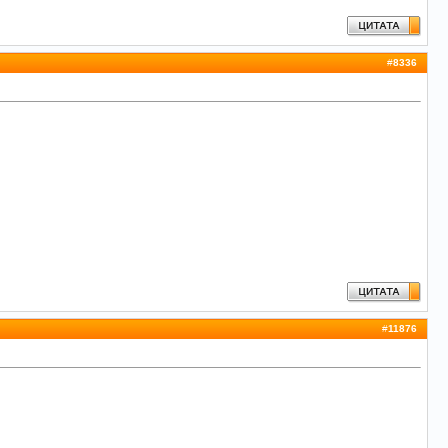
#
8336
#
11876