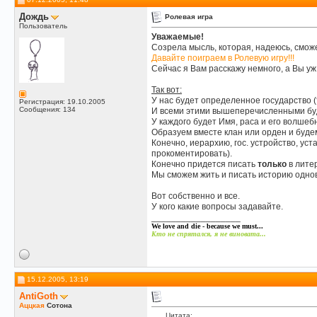
Дождь
Ролевая игра
Пользователь
Уважаемые!
Созрела мысль, которая, надеюсь, смож
Давайте поиграем в Ролевую игру!!!
Сейчас я Вам расскажу немного, а Вы у
Так вот:
У нас будет определенное государство (
Регистрация: 19.10.2005
Сообщения: 134
И всеми этими вышеперечисленными бу
У каждого будет Имя, раса и его волшеб
Образуем вместе клан или орден и буде
Конечно, иерархию, гос. устройство, уст
прокоментировать).
Конечно придется писать
только
в литер
Мы сможем жить и писать историю одно
Вот собственно и все.
У кого какие вопросы задавайте.
__________________
We love and die - because we must...
Кто не спрятался, я не виновата...
15.12.2005, 13:19
AntiGoth
Аццкая
Сотона
Цитата: