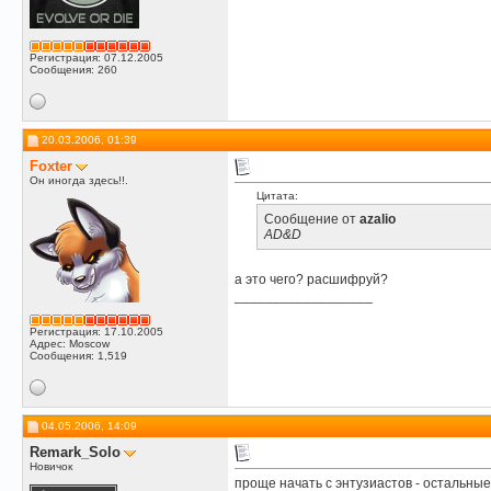
Регистрация: 07.12.2005
Сообщения: 260
20.03.2006, 01:39
Foxter
Он иногда здесь!!.
Цитата:
Сообщение от
azalio
AD&D
а это чего? расшифруй?
__________________
Регистрация: 17.10.2005
Адрес: Moscow
Сообщения: 1,519
04.05.2006, 14:09
Remark_Solo
Новичок
проще начать с энтузиастов - остальны