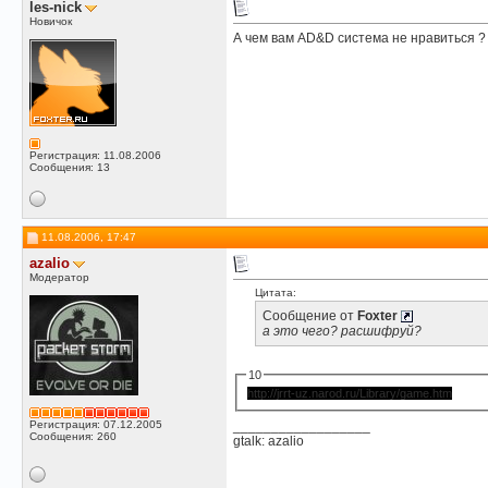
les-nick
Новичок
А чем вам AD&D система не нравиться ? и
Регистрация: 11.08.2006
Сообщения: 13
11.08.2006, 17:47
azalio
Модератор
Цитата:
Сообщение от
Foxter
а это чего? расшифруй?
10
http://jrrt-uz.narod.ru/Library/game.htm
__________________
Регистрация: 07.12.2005
Сообщения: 260
gtalk: azalio