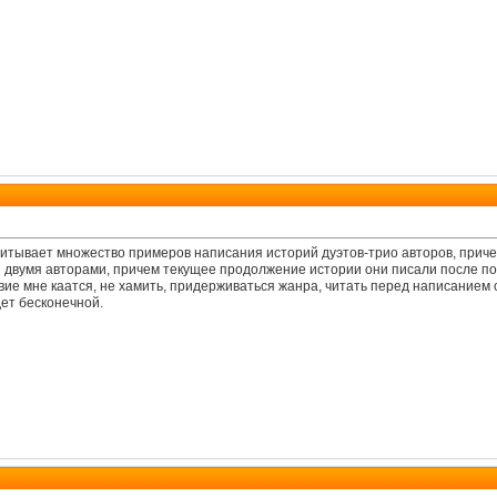
итывает множество примеров написания историй дуэтов-трио авторов, причем 
 двумя авторами, причем текущее продолжение истории они писали после пол
вие мне каатся, не хамить, придерживаться жанра, читать перед написанием с
дет бесконечной.