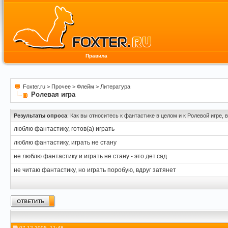
Правила
Foxter.ru
>
Прочее
>
Флейм
>
Литература
Ролевая игра
Результаты опроса
: Как вы относитесь к фантастике в целом и к Ролевой игре, 
люблю фантастику, готов(а) играть
люблю фантастику, играть не стану
не люблю фантастику и играть не стану - это дет.сад
не читаю фантастику, но играть поробую, вдруг затянет
07.12.2005, 11:48