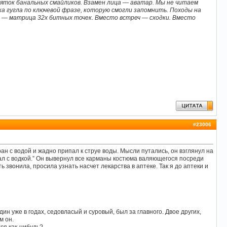
десяток банальных смайликов. Взамен лица — аватар. Мы не читаем
а гугла по ключевой фразе, которую смогли запомнить. Походы на
 — матрица 32х битных точек. Вместо встреч — сходки. Вместо
#
23006
ан с водой и жадно припал к струе воды. Мысли путались, он взглянул на
ешал с водкой.” Он вывернул все карманы костюма валяющегося посреди
ть звонила, просила узнать насчет лекарства в аптеке. Так я до аптеки и
н уже в годах, седовласый и суровый, был за главного. Двое других,
м он.