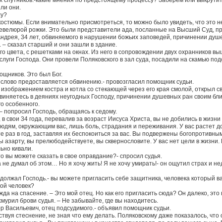
их спутников.-какие мнения по предстоящему процессу? Заберем или выкрутит
ли они.
су?
остюмы. Если внимательно присмотреться, то можно было увидеть, что это н
шевелюрой рожки. Это были представители ада, посланные на Высший Суд, п
ндрея, 34 лет, обвиняемого в нарушении божьих заповедей, причинении душ
т. – сказал старший и они зашли в здание.
го цвета, с решетками на окнах. Из него в сопровождении двух охранников в
уги Господа. Они провели Поляковского в зал суда, посадили на скамью подс
ощников. Это был Бог.
 слово предоставляется обвинению.- провозгласил помощник судьи.
 изображением костра и котла со стекающей через его края смолой, открыл с
бвиняетесь в деяниях неугодных Господу, причинении душевных ран своим бл
го особенного.
– попросил Господь, обращаясь к седому.
, в свои 34 года, перевалив за возраст Иисуса Христа, вы не добились в жизн
юдям, окружающим вас, лишь боль, страдания и переживания. У вас растет доч
 раз в год, заставляя их беспокоиться за вас. Вы подвержены богопротивным
азарту, вы прелюбодействуете, вы сквернословите. У вас нет цели в жизни. 
ьно кивали.
то вы можете сказать в свое оправдание?- спросил судья.
не думал об этом… Но я хочу жить! Я не хочу умирать!- он ощутил страх и нед
одолжал Господь.- вы можете пригласить себе защитника, человека который в
кой человек?
жда на спасение. – Это мой отец. Но как его пригласить сюда? Он далеко, это
хмурил брови судья. – Не забывайте, где вы находитесь.
ор Васильевич, отец подсудимого.- объявил помощник судьи.
ствуя стеснение, не зная что ему делать. Поляковскому даже показалось, что