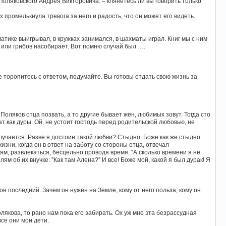
 Поляковского Андрея Викторовича. – клянетесь ли вы говорить только
 промелькнула тревога за него и радость, что он может его видеть.
тике выигрывал, в кружках занимался, в шахматы играл. Книг мы с ним
 или грибов насобирает. Вот помню случай был ….
 Не торопитесь с ответом, подумайте. Вы готовы отдать свою жизнь за
Поляков отца позвать, а то другие бывает жен, любимых зовут. Тогда сто
т как дуры. Ой, не устоит господь перед родительской любовью, не
олучается. Разве я достоин такой любви? Стыдно. Боже как же стыдно.
зни, когда он в ответ на заботу со стороны отца, отвечал
ьям, развлекаться, бесцельно проводя время. “А сколько времени я не
ям об их внучке: ”Как там Алена?” И все! Боже мой, какой я был дурак! Я
 он последний. Зачем он нужен на Земле, кому от него польза, кому он
лякова, то рано нам пока его забирать. Ох уж мне эта безрассудная
все они мои дети.