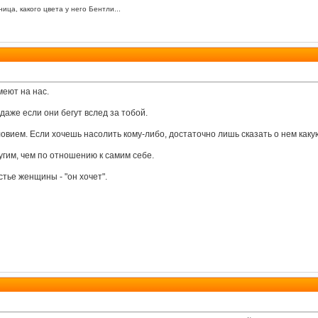
ица, какого цвета у него Бентли...
меют на нас.
 даже если они бегут вслед за тобой.
ловием. Если хочешь насолить кому-либо, достаточно лишь сказать о нем каку
угим, чем по отношению к самим себе.
стье женщины - "он хочет".