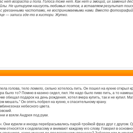
нас нет возраста и пола. Голоса тоже нет. Как нет и эмоций, их заменил 
лы. Не цитируем наизусть любимых поэтов, а вставляем результат поиск
 с урезанными частотами, не воспринимаемыми нами. Вместо фотографий
дце — записи где-то в хистори. Жутко.
ела голова, тело ломило, сильно хотелось пить. Он пошел на кухню открыл кр
чера было то? Помню в казино сидел, пил. Не надо было пиво пить, а то нам
очке обещал подарок на день рождения, хотел вчера купить, так и не купил. Ма
ом мешать.” Он опять побрел на кухню, к спасительному крану.
омбинезонах небесного цвета.
овский.
они и взяли Андрея под руки.
. Они курили и иногда перебрасывались парой-тройкой фраз друг с другом. Оди
ем относятся к седовласому и внимают каждому его слову. Говорил в основно