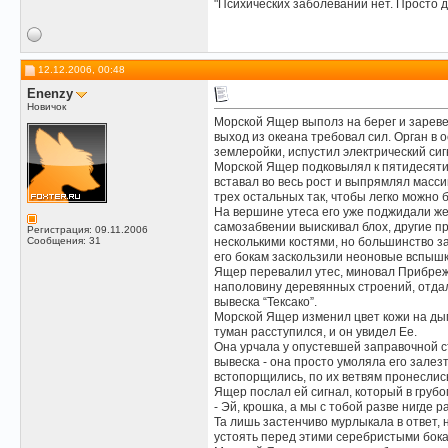
"Психических заболеваний нет. Просто д
12.12.2006, 00:48
Enenzy
Новичок
Морской Ящер выполз на берег и заревел
выход из океана требовал сил. Орган в 
землеройки, испустил электрический сиг
Морской Ящер подковылял к пятидесятифу
вставал во весь рост и выпрямлял масси
трех остальных так, чтобы легко можно 
На вершине утеса его уже поджидали жер
самозабвении выискивал блох, другие п
Регистрация: 09.11.2006
Сообщения: 31
несколькими костями, но большинство з
его бокам заскользили неоновые вспышк
Ящер перевалил утес, миновал Прибрежн
наполовину деревянных строений, отда
вывеска “Тексако”.
Морской Ящер изменил цвет кожи на дым
туман расступился, и он увидел Ее.
Она урчала у опустевшей заправочной ст
вывеска - она просто умоляла его зале
встопорщились, по их ветвям пронеслись
Ящер послал ей сигнал, который в грубо
- Эй, крошка, а мы с тобой разве нигде 
Та лишь застенчиво мурлыкала в ответ, н
устоять перед этими серебристыми бок