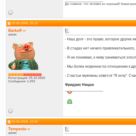
__________________
Да главное, что человек он хороший! Какая разн
25.06.2006, 20:10
Barkoff
admin
- Наш долг - это право, которое другие и
- В стадах нет ничего привлекательного,
- Я не понимаю, к чему заниматься злос
- Мы более искренни по отношению к др
- Счастье мужчины зовется "Я хочу". Сча
Регистрация: 25.10.2005
Сообщения: 1,053
Фридрих Ницше
__________________
03.08.2006, 10:42
Tempesta
admin