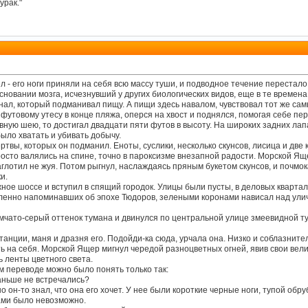
урак."
 - его ноги приняли на себя всю массу туши, и подводное течение перестало 
основании мозга, исчезнувший у других биологических видов, еще в те време
нал, который подманивал пищу. А пищи здесь навалом, чувствовал тот же сам
товому утесу в конце пляжа, оперся на хвост и поднялся, помогая себе пере
вную шею, то достигал двадцати пяти футов в высоту. На широких задних лап
было хватать и убивать добычу.
твы, которых он подманил. Еноты, суслики, несколько скунсов, лисица и две к
росто валялись на спине, точно в пароксизме внезапной радости. Морской Ящ
аглотил не жуя. Потом рыгнул, наслаждаясь пряным букетом скунсов, и почмо
и.
ое шоссе и вступил в спящий городок. Улицы были пусты, в деловых квартала
ленно напоминавших об эпохе Тюдоров, зелеными коронами нависал над ули
чато-серый оттенок тумана и двинулся по центральной улице змеевидной туч
анции, маня и дразня его. Подойди-ка сюда, урчала она. Низко и соблазните
зть на себя. Морской Ящер мигнул чередой разноцветных огней, явив свои ве
 ленты цветного света.
м переводе можно было понять только так:
раньше не встречались?
о он-то знал, что она его хочет. У нее были короткие черные ноги, тупой обру
ами было невозможно.