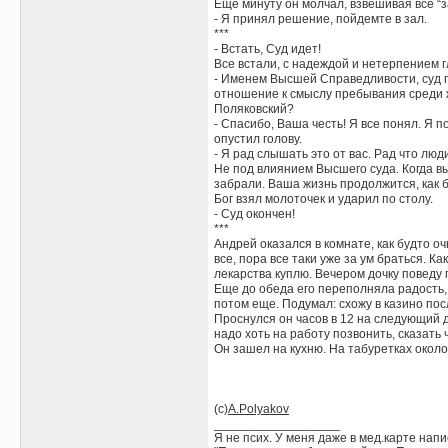
Еще минуту он молчал, взвешивая все “за
- Я принял решение, пойдемте в зал.
***
- Встать, Суд идет!
Все встали, с надеждой и нетерпением г
- Именем Высшей Справедливости, суд п
отношение к смыслу пребывания среди ж
Поляковский?
- Спасибо, Ваша честь! Я все понял. Я 
опустил голову.
- Я рад слышать это от вас. Рад что лю
Не под влиянием Высшего суда. Когда вы 
забрали. Ваша жизнь продолжится, как б
Бог взял молоточек и ударил по столу.
- Суд окончен!
***
Андрей оказался в комнате, как будто о
все, пора все таки уже за ум браться. К
лекарства куплю. Вечером дочку поведу п
Еще до обеда его переполняла радость, 
потом еще. Подумал: схожу в казино пос
Проснулся он часов в 12 на следующий д
надо хоть на работу позвонить, сказать 
Он зашел на кухню. На табуретках окол
(с)
A.Polyakov
__________________
Я не псих. У меня даже в мед.карте напи