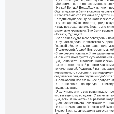
- Ну что господа,– спросил мужчина сво
- Заберем. – почти одновременно ответи
- Ну дай Бог, дай Бог….Тьфу ты, что я не
Одеты мужчины были в строгие черные к
и старательно спрятанные под густой 
Сегодня слушалось дело Поляковского А
- Ну все, бросайте сигареты, вроде везу
К суду подъехал автомобиль темно-сине
маленькие крылышки. Это были верные сл
- Встать, Суд идет!
В зал зашел судья в сопровождении пом
- Слушается дело Поляковского Андрея,
Главный обвинитель, поправил галстук с
- Поляковский Андрей Викторович, вы о
- Я не совсем понимаю. Я не делал ниче
- Поясните пожалуйста суть обвинения. 
- Да, Ваша честь, я поясню. Поляковский
Вы не несете никакой радости близким л
то изменяли ей. Родителей вы навещаете
невменяемого состояния, вы подвержены 
седовласый сел, его спутники одобрител
- Поляковский, все сказанное правда? Ч
- Я… Я не знаю… Да, правда… Я никогда 
трудно дышать.
- Я хочу напомнить вам ваши права,- пр
что вы еще кому то нужны. У вас есть та
- Да, есть Ваша честь.- забрезжила наде
- Для нас нет ничего невозможного. – на
- В зал приглашается Поляковский Викт
Виктор Васильевич зашел в зал суда чув