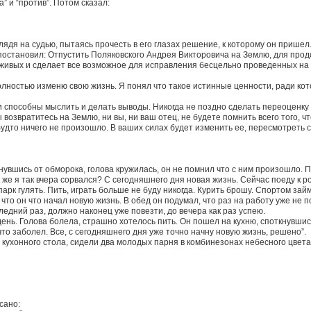
” и “против”. Потом сказал:
лядя на судью, пытаясь прочесть в его глазах решение, к которому он пришел
остановил: Отпустить Поляковского Андрея Викторовича на Землю, для прод
ивых и сделает все возможное для исправления бесцельно проведенных на З
полностью изменю свою жизнь. Я понял что такое истинные ценности, ради ко
ди способны мыслить и делать выводы. Никогда не поздно сделать переоценку
возвратитесь на Землю, ни вы, ни ваш отец, не будете помнить всего того, ч
удто ничего не произошло. В ваших силах будет изменить ее, пересмотреть с
чнувшись от обморока, голова кружилась, он не помнил что с ним произошло. П
ак же я так вчера сорвался? С сегодняшнего дня новая жизнь. Сейчас поеду к 
арк гулять. Пить, играть больше не буду никогда. Курить брошу. Спортом займ
что он что начал новую жизнь. В обед он подумал, что раз на работу уже не 
ледний раз, должно наконец уже повезти, до вечера как раз успею.
ень. Голова болела, страшно хотелось пить. Он пошел на кухню, споткнувшись
что заболел. Все, с сегодняшнего дня уже точно начну новую жизнь, решено”.
о кухонного стола, сидели два молодых парня в комбинезонах небесного цвет
сано: