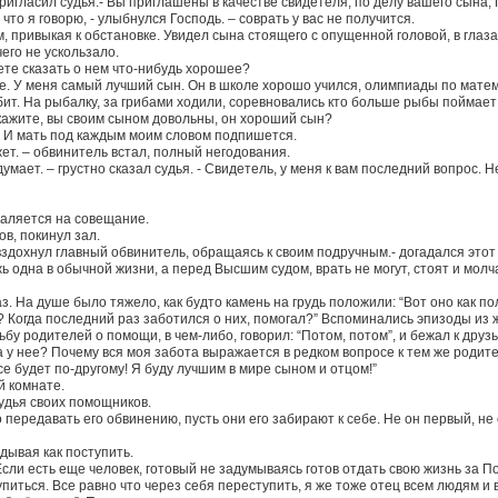
пригласил судья.- Вы приглашены в качестве свидетеля, по делу вашего сына,
то я говорю, - улыбнулся Господь. – соврать у вас не получится.
 привыкая к обстановке. Увидел сына стоящего с опущенной головой, в глазах
его не ускользало.
ете сказать о нем что-нибудь хорошее?
е. У меня самый лучший сын. Он в школе хорошо учился, олимпиады по матема
бит. На рыбалку, за грибами ходили, соревновались кто больше рыбы поймает
 скажите, вы своим сыном довольны, он хороший сын?
н. И мать под каждым моим словом подпишется.
жет. – обвинитель встал, полный негодования.
 думает. – грустно сказал судья. - Свидетель, у меня к вам последний вопрос.
удаляется на совещание.
в, покинул зал.
 вздохнул главный обвинитель, обращаясь к своим подручным.- догадался этот 
 одна в обычной жизни, а перед Высшим судом, врать не могут, стоят и молча
аз. На душе было тяжело, как будто камень на грудь положили: “Вот оно как п
 Когда последний раз заботился о них, помогал?” Вспоминались эпизоды из жи
бу родителей о помощи, в чем-либо, говорил: “Потом, потом”, и бежал к друз
 а у нее? Почему вся моя забота выражается в редком вопросе к тем же родител
се будет по-другому! Я буду лучшим в мире сыном и отцом!”
й комнате.
судья своих помощников.
о передавать его обвинению, пусть они его забирают к себе. Не он первый, не
дывая как поступить.
Если есть еще человек, готовый не задумываясь готов отдать свою жизнь за По
питься. Все равно что через себя переступить, я же тоже отец всем людям и 