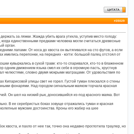
#
35029
держать за ляжки. Жажда убить врага утихла, уступив место голоду:
на, когда единственными предками человека могли считаться древесные
ый орган.
дними лапами. От носа до хвоста он вытягивался на сто футов, а если
ах имелись перепонки, на передних - когти: большой палец отстоял от
ошки кувыркались в сухой траве: кто-то спаривался, кто-то в блаженном
ер одним движением языка смел их себе в огромную пасть, хрустнув
кал челюстями, словно двумя мокрыми матрацами. От удовольствия по
х Кипарисовой улицы свет не горел. Густой туман плескался о стены
чными фонарями. Над городом сигнальным маяком торчала красная
ей. Он шел на низкий рык, доносившийся из-под красного маяка. Вот
льно. В ее серебристых боках зовуще отражались туман и красная
ликолепные мужские достоинства. Кроны его жабер на шее
бок хвоста, и пахло от нее так, точно она недавно проглотила траулер, но