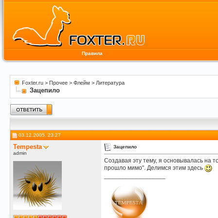
Правила
Foxter.ru
>
Прочее
>
Флейм
>
Литература
Зацепило
03.12.2005, 23:27
Tempesta
Зацепило
admin
Создавая эту тему, я основывалась на т
прошло мимо". Делимся этим здесь
__________________