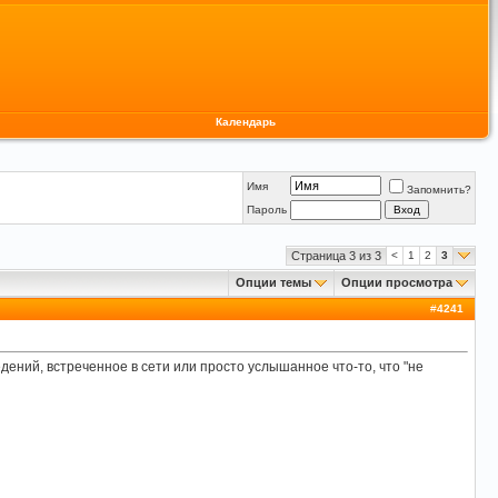
Календарь
Имя
Запомнить?
Пароль
Страница 3 из 3
<
1
2
3
Опции темы
Опции просмотра
#
4241
едений, встреченное в сети или просто услышанное что-то, что "не