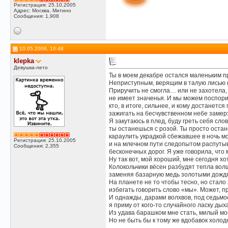
Регистрация: 25.10.2005
Адрес: Москва, Митино
Сообщения: 1,908
10.05.2006, 10:48
klepka
Девушка-лето
Ты в моем декабре остался маленьким п
Неприступным, верящим в талую лисью (
Приручить не смогла… или не захотела,
не имеет значенья. И мы можем поспори
кто, в итоге, сильнее, и кому достанется
зажигать на бесчувственном небе замер
Я закутаюсь в плед, буду греть себя сло
ты останешься с розой. Ты просто оста
караулить украдкой сбежавшее в ночь м
Регистрация: 25.10.2005
и на млечном пути следопытом распуты
Сообщения: 2,355
бесконечных дорог. Я уже говорила, что 
Ну так вот, мой хороший, мне сегодня х
Колокольчики вёсен разбудят тепла вол
заменяя базарную медь золотыми дожд
На планете не то чтобы тесно, но стало 
избегать говорить слово «мы». Может, 
И однажды, дарами волхвов, под седьмо
я приму от кого-то случайного ласку дых
Из удава барашком мне стать, милый мой
Но не быть бы к тому же вдобавок хол