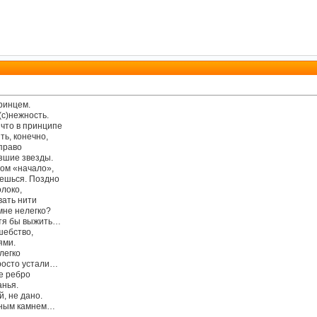
ринцем.
с)нежность.
 что в принципе
ть, конечно,
 право
зшие звезды.
вом «начало»,
нешься. Поздно
олоко,
вать нити
мне нелегко?
отя бы выжить…
шебство,
ями.
легко
просто устали…
е ребро
анья.
, не дано.
одным камнем…