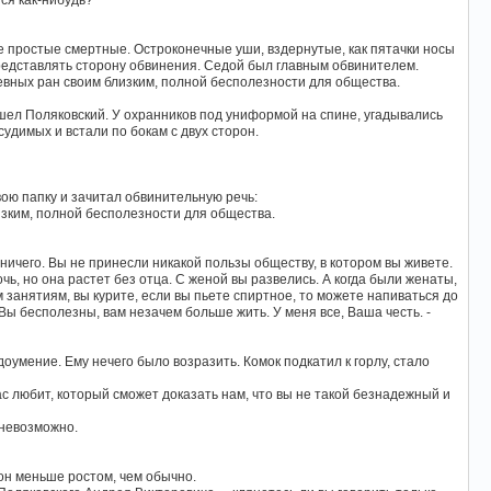
ся как-нибудь?
е простые смертные. Остроконечные уши, вздернутые, как пятачки носы
редставлять сторону обвинения. Седой был главным обвинителем.
евных ран своим близким, полной бесполезности для общества.
ышел Поляковский. У охранников под униформой на спине, угадывались
удимых и встали по бокам с двух сторон.
вою папку и зачитал обвинительную речь:
изким, полной бесполезности для общества.
и ничего. Вы не принесли никакой пользы обществу, в котором вы живете.
ь, но она растет без отца. С женой вы развелись. А когда были женаты,
 занятиям, вы курите, если вы пьете спиртное, то можете напиваться до
Вы бесполезны, вам незачем больше жить. У меня все, Ваша честь. -
оумение. Ему нечего было возразить. Комок подкатил к горлу, стало
ас любит, который сможет доказать нам, что вы не такой безнадежный и
 невозможно.
 он меньше ростом, чем обычно.