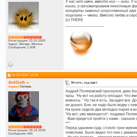
У нас нет имен, вместо них — ники. У 
книги, а просматриваем текстовые фай
концерты заменил искусственный звук
поцелуев — чмоки. Вместо любви в сер
(c) THERE
__________________
Регистрация: 25.10.2005
Адрес: Москва, Митино
Сообщения: 1,908
18.08.2006, 14:25
AntiGoth
Встать, суд идет.
Аццкая
Сотона
Андрей Поляковский проснулся, дико бол
часы. “Ну вот на работу опоздал. Что в
комнаты. “ Ну так и есть. Засадил все. Д
не дошел. Бля, не надо было водку с пив
На кухне сидели два молодых парня в к
“Ну вот, уже мерещится”- подумал Поляк
- Вам придется пройти с нами.- сказали 
***
Перед зданием суда, стояло трое мужчин
Регистрация: 30.10.2005
помоложе. Было видно что они с уважени
Сообщения: 694