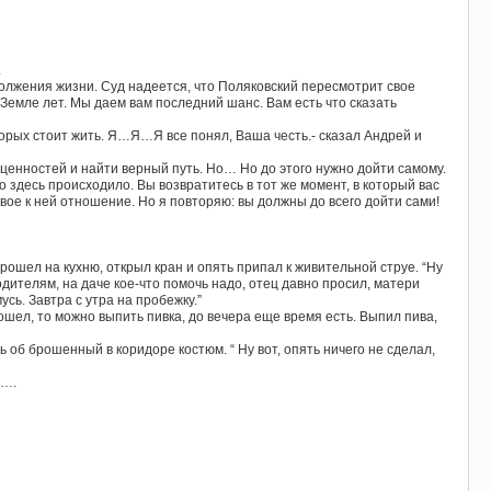
.
олжения жизни. Суд надеется, что Поляковский пересмотрит свое
емле лет. Мы даем вам последний шанс. Вам есть что сказать
торых стоит жить. Я…Я…Я все понял, Ваша честь.- сказал Андрей и
 ценностей и найти верный путь. Но… Но до этого нужно дойти самому.
то здесь происходило. Вы возвратитесь в тот же момент, в который вас
вое к ней отношение. Но я повторяю: вы должны до всего дойти сами!
рошел на кухню, открыл кран и опять припал к живительной струе. “Ну
родителям, на даче кое-что помочь надо, отец давно просил, матери
усь. Завтра с утра на пробежку.”
пошел, то можно выпить пивка, до вечера еще время есть. Выпил пива,
 об брошенный в коридоре костюм. “ Ну вот, опять ничего не сделал,
а….