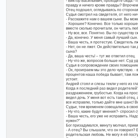
- Виктор Васильевич, проходите сюда.- 
правду и ничего кроме правды? Впрочем ч
Отец подошел, оглядываясь по сторонам,
Судья смотрел на свидетеля, от него нич
- Расскажите нам о вашем сыне. Вы мож
- Хорошее? Конечно. Все только хороше
вместе сколько прочитали, он читать лю
- Ну все, все. Понятно. Вы по существу
- Да, конечно. У меня самый лучший сы
- Ваша честь, я протестую. Свидетель л
- Нет, он не лжет. Он действительно так
сына?
- Да, ваша честь! – тут же ответил отец.
- Ну что же, вопросов больше нет. Суд 
Судья в сопровождении своих помощнико
- Ох, проиграем мы это дело чувствую. -
процентов наша победа бывает, там ложь
устоит.
Андрей стоял и слезы текли у него из гл
Когда я последний раз видел родителей?
раздражением, грубостью. Когда на прось
видел дочь. У меня вот есть такой отец,
все исправлю, только дайте мне шанс! В
Судьи, тем временем совещались в свое
- Ну что, какие будут мнения?- спросил 
- Ваша честь, его уже не исправить. Над
нужен?”
Бог призадумался, минуту молчал, прики
- А отец? Вы слышали, что он говорил? 
родительская любовь. Не могу я ей посту