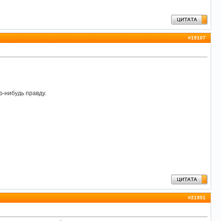
#
19107
ю-нибудь правду.
#
21951