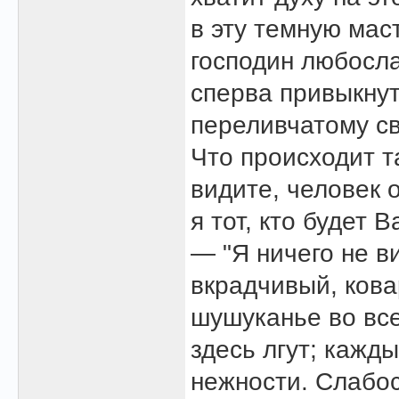
в эту темную мас
господин любосла
сперва привыкну
переливчатому све
Что происходит т
видите, человек
я тот, кто будет 
— "Я ничего не в
вкрадчивый, ков
шушуканье во все
здесь лгут; кажд
нежности. Слабост