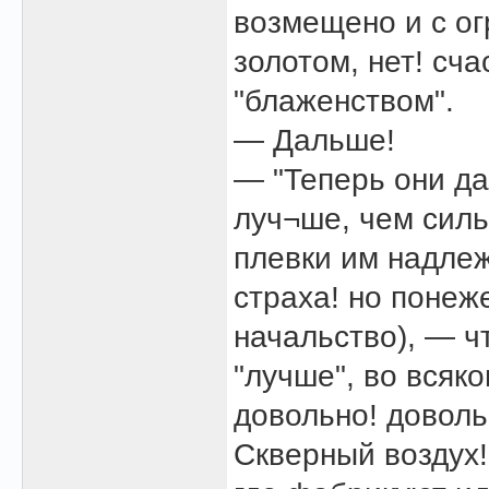
возмещено и с о
золотом, нет! сч
"блаженством".
— Дальше!
— "Теперь они да
луч¬ше, чем силь
плевки им надлежи
страха! но понеж
начальство), — чт
"лучше", во всяк
довольно! доволь
Скверный воздух!