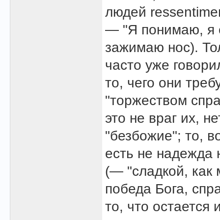
людей ressentimen
— "Я понимаю, я с
зажимаю нос). То
часто уже говори
то, чего они тре
"торжеством спра
это не враг их, н
"безбожие"; то, в
есть не надежда 
(— "сладкой, как 
победа Бога, спр
то, что остается 