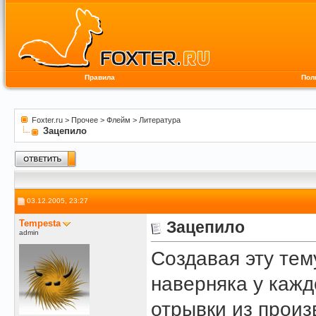
Правила
Пол
Foxter.ru
>
Прочее
>
Флейм
>
Литература
Зацепило
03.12.2005, 23:27
Tempesta
Зацепило
admin
Создавая эту тему
наверняка у кажд
отрывки из произ