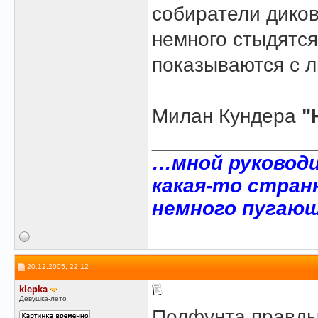
собиратели диков
немного стыдятся
показываются с 
Милан Кундера
"
______________
…мной руковод
какая-то стран
немного пугающ
20.12.2005, 22:12
klepka
Девушка-лето
Полфунта правды,