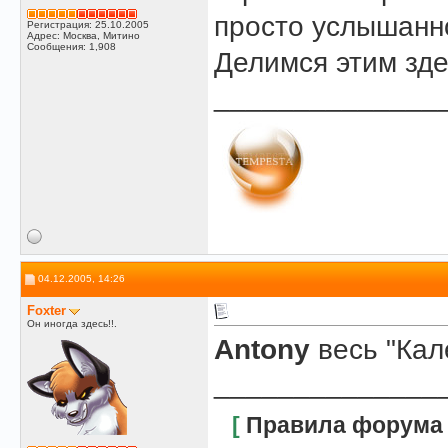
просто услышанно
Регистрация: 25.10.2005
Адрес: Москва, Митино
Сообщения: 1,908
Делимся этим зд
______________
04.12.2005, 14:26
Foxter
Он иногда здесь!!.
Antony
весь "Кал
______________
[
Правила форума