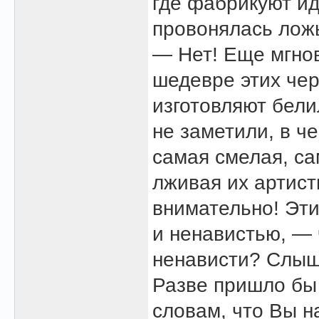
где фабрикуют ид
провонялась лож
— Нет! Еще мгнов
шедевре этих чер
изготовляют бели
не заметили, в че
самая смелая, са
лживая их артис
внимательно! Эт
и ненавистью, — 
ненависти? Слыш
Разве пришло бы 
словам, что Вы н