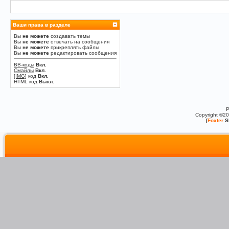
Ваши права в разделе
Вы
не можете
создавать темы
Вы
не можете
отвечать на сообщения
Вы
не можете
прикреплять файлы
Вы
не можете
редактировать сообщения
BB-коды
Вкл.
Смайлы
Вкл.
[IMG]
код
Вкл.
HTML код
Выкл.
P
Copyright ©2
[
Foxter
S