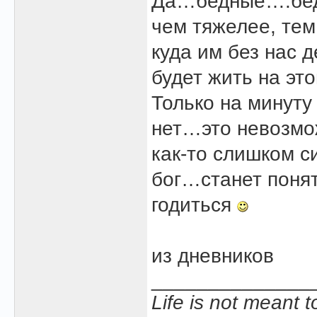
Да…бедные….бед
чем тяжелее, те
куда им без нас 
будет жить на э
Только на минуту
нет…это невозм
как-то слишком 
бог…станет понят
годиться
из дневников
______________
Life is not meant 