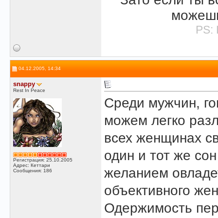
можеш
PS: 
04.12.2005, 14:34
snappy
Rest In Peace
Среди мужчин, г
можем легко разл
всех женщинах св
один и тот же со
Регистрация: 25.10.2005
Адрес: Кеттари
желанием овладе
Сообщения: 186
объективного жен
Одержимость перв