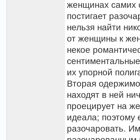
женщинах самих с
постигает разоча
нельзя найти ник
от женщины к жен
некое романтичес
сентиментальные
их упорной полиг
Вторая одержимос
находят в ней ни
проецирует на же
идеала; поэтому 
разочаровать. Им
разочарованным и