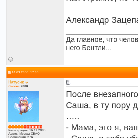
Александр Зацепа
______________
Да главное, что челов
него Бентли...
14.03.2006, 17:05
Натусик
Лиссис
2006
После внезапного
Саша, в ту пору 
…..
- Мама, это я, ва
Регистрация: 16.11.2005
Адрес: Москва СВАО
Сообщения: 576