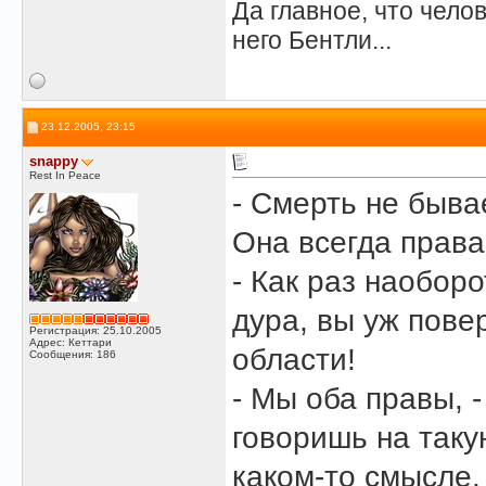
Да главное, что челов
него Бентли...
23.12.2005, 23:15
snappy
Rest In Peace
- Смерть не бывае
Она всегда права
- Как раз наоборо
дура, вы уж пове
Регистрация: 25.10.2005
Адрес: Кеттари
области!
Сообщения: 186
- Мы оба правы, -
говоришь на таку
каком-то смысле.