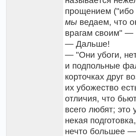
называется неже
прощением ("иб
мы
ведаем, что он
врагам своим" — 
— Дальше!
— "Они убоги, не
и подпольные фал
корточках друг во
их убожество ест
отличия, что бьют
всего любят; это 
некая подготовка,
нечто большее — 