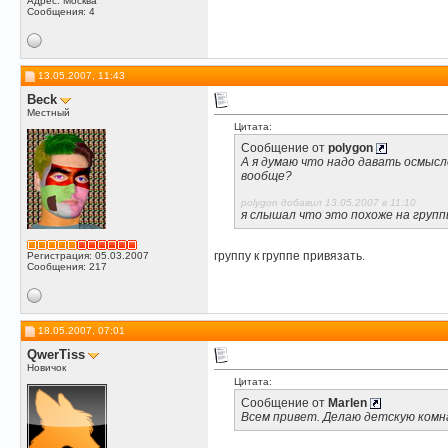
Адрес: Москва
Сообщения: 4
13.05.2007, 11:43
Beck
Местный
Цитата:
Сообщение от
polygon
А я думаю что надо давать осмысл
вообще?
polygon добавил 13.05.2007 в 11:10
я слышал что это похоже на группы
группу к группе привязать.
Регистрация: 05.03.2007
Сообщения: 217
18.05.2007, 07:01
QwerTiss
Новичок
Цитата:
Сообщение от
Marlen
Всем привет. Делаю детскую комна