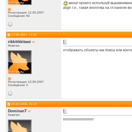
мона! промто используй выравниван
align т.е., такая кнопочка на гл.панели во
Регистрация: 12.05.2007
Сообщения: 64
13.08.2007, 17:32
rikkitikkitawi
Новичок
отображать объекты как боксы или конт
Регистрация: 13.08.2007
Сообщения: 2
29.02.2008, 03:15
DominanT
Новичок
rrrrrrrrrrrrrrrrrrrrrrrrrr