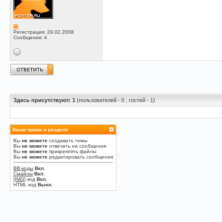
Регистрация: 29.02.2008
Сообщения: 4
Здесь присутствуют: 1
(пользователей - 0 , гостей - 1)
Ваши права в разделе
Вы
не можете
создавать темы
Вы
не можете
отвечать на сообщения
Вы
не можете
прикреплять файлы
Вы
не можете
редактировать сообщения
BB-коды
Вкл.
Смайлы
Вкл.
[IMG]
код
Вкл.
HTML код
Выкл.