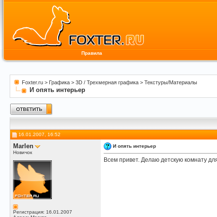
Правила
Foxter.ru
>
Графика
>
3D / Трехмерная графика
>
Текстуры/Материалы
И опять интерьер
16.01.2007, 16:52
Marlen
И опять интерьер
Новичок
Всем привет. Делаю детскую комнату для
Регистрация: 16.01.2007