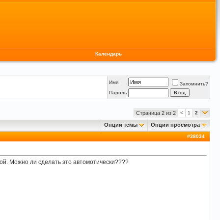
Календарь
Имя
Запомнить?
Пароль
Страница 2 из 2
<
1
2
Опции темы
Опции просмотра
#
38034
гой. Можно ли сделать это автомотически????