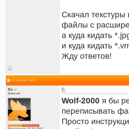
Скачал текстуры 
файлы с расширен
а куда кидать *.jpg
и куда кидать *.v
Жду ответов!
02.12.2006, 16:02
Xo
Дядюшка
Wolf-2000
я бы р
переписывать фай
Просто инструкци
Регистрация: 26.10.2005