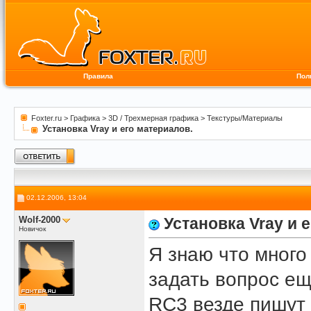
Правила
Пол
Foxter.ru
>
Графика
>
3D / Трехмерная графика
>
Текстуры/Материалы
Установка Vray и его материалов.
02.12.2006, 13:04
Wolf-2000
Установка Vray и 
Новичок
Я знаю что много
задать вопрос еще
RC3 везде пишут 