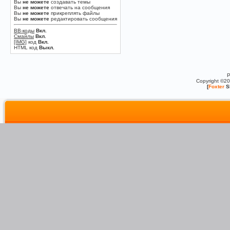
Вы
не можете
создавать темы
Вы
не можете
отвечать на сообщения
Вы
не можете
прикреплять файлы
Вы
не можете
редактировать сообщения
BB-коды
Вкл.
Смайлы
Вкл.
[IMG]
код
Вкл.
HTML код
Выкл.
P
Copyright ©2
[
Foxter
S