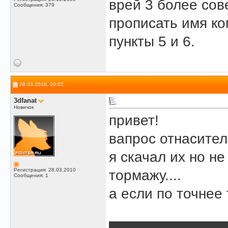
врей 3 более сов
Сообщения: 379
прописать имя ком
пункты 5 и 6.
28.03.2010, 20:02
3dfanat
Новичок
привет!
вапрос отнасител
я скачал их но н
Регистрация: 28.03.2010
тормажу....
Сообщения: 1
а если по точнее 