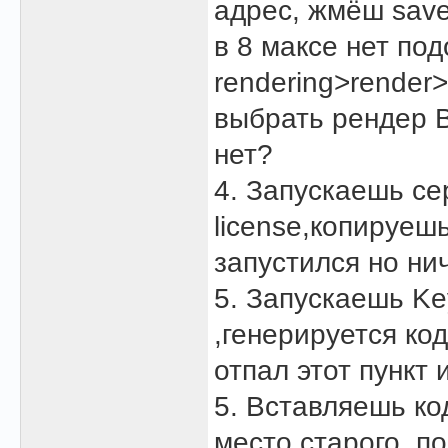
адрес, жмёш save
в 8 максе нет по
rendering>rende
выбрать рендер В
нет?
4. Запускаешь се
license,копируеш
запустился но ни
5. Запускаешь Ke
,генерируется ко
отпал этот пункт 
5. Вставляешь код
место старого, пос