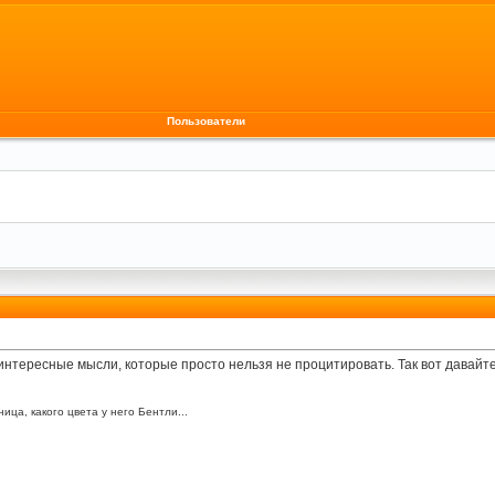
Пользователи
а интересные мысли, которые просто нельзя не процитировать. Так вот давай
ица, какого цвета у него Бентли...