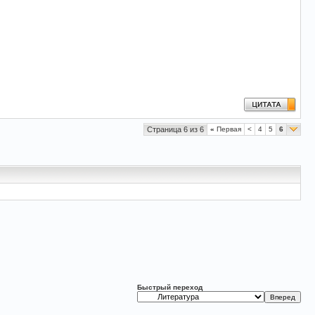
Страница 6 из 6
«
Первая
<
4
5
6
Быстрый переход