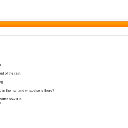
n.
id of the rain.
ng.
nd in the hail and what else is there?
atter how it is.
?