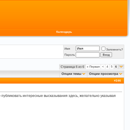
Календарь
Имя
Запомнить?
Пароль
Страница 6 из 6
«
Первая
<
4
5
6
Опции темы
Опции просмотра
#
246
те публиковать интересные высказывания здесь, желательно указывая