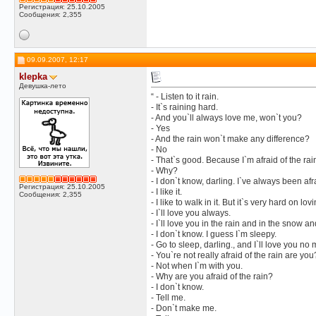
Регистрация: 25.10.2005
Сообщения: 2,355
09.09.2007, 12:17
klepka
Девушка-лето
“ - Listen to it rain.
- It`s raining hard.
- And you`ll always love me, won`t you?
- Yes
- And the rain won`t make any difference?
- No
- That`s good. Because I`m afraid of the rai
- Why?
- I don`t know, darling. I`ve always been afra
Регистрация: 25.10.2005
- I like it.
Сообщения: 2,355
- I like to walk in it. But it`s very hard on lovi
- I`ll love you always.
- I`ll love you in the rain and in the snow a
- I don`t know. I guess I`m sleepy.
- Go to sleep, darling., and I`ll love you no m
- You`re not really afraid of the rain are you
- Not when I`m with you.
- Why are you afraid of the rain?
- I don`t know.
- Tell me.
- Don`t make me.