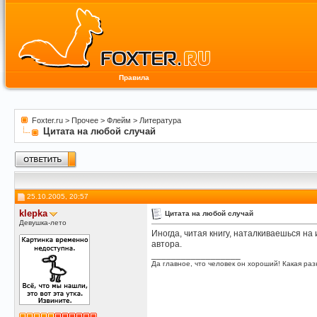
Правила
Foxter.ru
>
Прочее
>
Флейм
>
Литература
Цитата на любой случай
25.10.2005, 20:57
klepka
Цитата на любой случай
Девушка-лето
Иногда, читая книгу, наталкиваешься н
автора.
__________________
Да главное, что человек он хороший! Какая разн