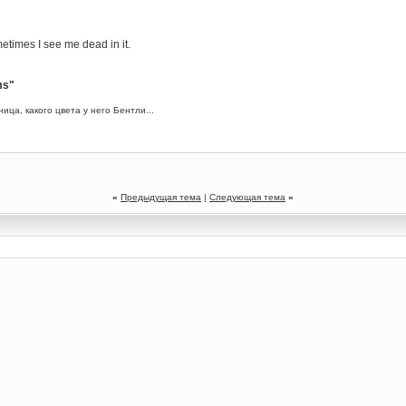
ometimes I see me dead in it.
ms"
ица, какого цвета у него Бентли...
«
Предыдущая тема
|
Следующая тема
»