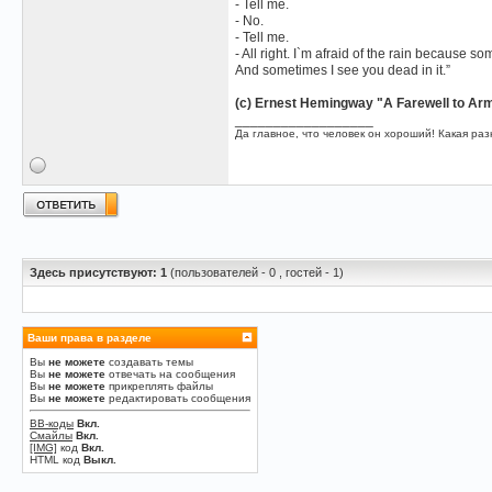
- Tell me.
- No.
- Tell me.
- All right. I`m afraid of the rain because s
And sometimes I see you dead in it.”
(c) Ernest Hemingway "A Farewell to Ar
__________________
Да главное, что человек он хороший! Какая разн
Здесь присутствуют: 1
(пользователей - 0 , гостей - 1)
Ваши права в разделе
Вы
не можете
создавать темы
Вы
не можете
отвечать на сообщения
Вы
не можете
прикреплять файлы
Вы
не можете
редактировать сообщения
BB-коды
Вкл.
Смайлы
Вкл.
[IMG]
код
Вкл.
HTML код
Выкл.