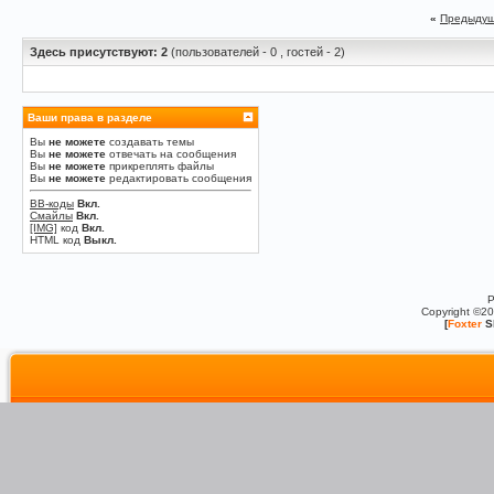
«
Предыдущ
Здесь присутствуют: 2
(пользователей - 0 , гостей - 2)
Ваши права в разделе
Вы
не можете
создавать темы
Вы
не можете
отвечать на сообщения
Вы
не можете
прикреплять файлы
Вы
не можете
редактировать сообщения
BB-коды
Вкл.
Смайлы
Вкл.
[IMG]
код
Вкл.
HTML код
Выкл.
P
Copyright ©2
[
Foxter
S