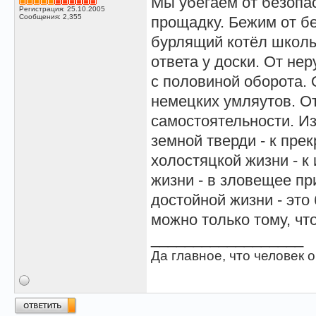
Мы убегаем от безопа
Регистрация: 25.10.2005
Сообщения: 2,355
прощадку. Бежим от бе
бурлящий котёл школы.
ответа у доски. От не
с половиной оборота. 
немецких умляутов. От
самостоятельности. Из
земной тверди - к пре
холостяцкой жизни - к
жизни - в зловещее п
достойной жизни - это 
можно только тому, чт
__________________
Да главное, что человек о