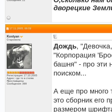
Сообщения: 22
дворецкие Земл
17.11.2005, 00:09
Kostyan
Старожила
Дождь
, "Девочка
"Корпорация 'Брос
башня" - про эти
поиском...
Регистрация: 17.10.2005
Адрес: где то в степях
Ярославщины
Сообщения: 399
А еще про много 
это сборник его п
размером шрифта,