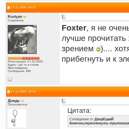
17.11.2005, 00:37
Kostyan
Старожила
Foxter
, я не оче
лучше прочитать 
зрением
).... х
прибегнуть и к э
Регистрация: 17.10.2005
Адрес: где то в степях
Ярославщины
Сообщения: 399
17.11.2005, 12:33
Дождь
Пользователь
Цитата:
Сообщение от
ДворЕцкиЙ
Конечно,переплюнуть трилогигию