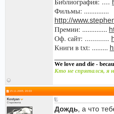
Библиография:
....
Фильмы: ..............
http://www.stephe
Премии: ..............
h
Оф. сайт:
............
Книги в txt: .........
h
______________
We love and die - becau
Кто не спрятался, я н
15.11.2005, 20:03
Kostyan
Старожила
Дождь
, а что те