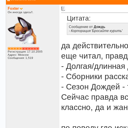
Foxter
Он иногда здесь!!.
Цитата:
Сообщение от
Дождь
- Корпорация 'Бросайте курить'
да действительно
Регистрация: 17.10.2005
еще читал, правд
Адрес: Moscow
Сообщения: 1,519
- Долгая/длинная
- Сборники расска
- Сезон Дождей - 
Сейчас правда вс
классно, да и жа
по поводу где иск