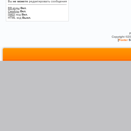
Вы
не можете
редактировать сообщения
BB-коды
Вкл.
Смайлы
Вкл.
[IMG]
код
Вкл.
HTML код
Выкл.
P
Copyright ©2
[
Foxter
S