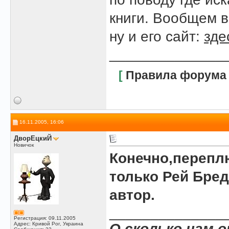
книги. Вообщем в
ну и его сайт:
зде
______________
[
Правила форума
16.11.2005, 16:06
ДворЕцкиЙ
Новичок
Конечно,перепл
только Рей Бред
автор.
______________
Регистрация: 09.11.2005
Адрес: Кривой Рог, Украина
О,сколько нам 