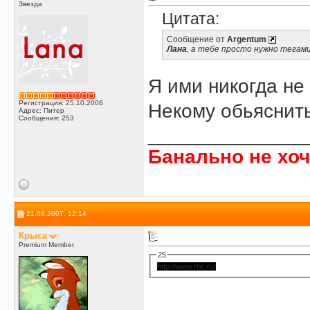
Звезда
Цитата:
Сообщение от
Argentum
Лана
, а тебе просто нужно тегами
Я ими никогда не
Регистрация: 25.10.2006
Некому обьяснить
Адрес: Питер
Сообщения: 253
______________
Банально не хоч
21.08.2007, 12:14
Крыса
Premium Member
25
http://www.rbc.ru/