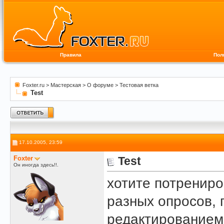
Правила
Пол
Foxter.ru
>
Мастерская
>
О форуме
>
Тестовая ветка
Test
17.10.2005, 23:59
Foxter
Test
Он иногда здесь!!.
хотите потрениро
разных опросов,
редактированием