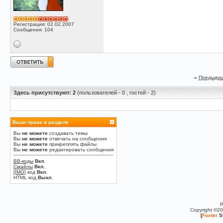
Регистрация: 02.02.2007
Сообщения: 104
«
Предыдущ
Здесь присутствуют: 2
(пользователей - 0 , гостей - 2)
Ваши права в разделе
Вы
не можете
создавать темы
Вы
не можете
отвечать на сообщения
Вы
не можете
прикреплять файлы
Вы
не можете
редактировать сообщения
BB-коды
Вкл.
Смайлы
Вкл.
[IMG]
код
Вкл.
HTML код
Выкл.
P
Copyright ©2
[
Foxter
S