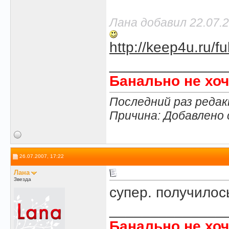
Лана добавил 22.07.2
http://keep4u.ru/
______________
Банально не хоч
Последний раз редак
Причина: Добавлено
26.07.2007, 17:22
Лана
Звезда
супер. получилос
______________
Банально не хоч