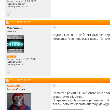
Регистрация: 17.10.2005
Адрес: Moscow
Сообщения: 1,519
25.11.2005, 21:52
MacSim
Новичок
Анджей САПКОВСКИЙ - "ВЕДЬМАК". Хорошо
показаны. Я не побоюсь сказать - Толки
Регистрация: 19.11.2005
Адрес: Омск
Сообщения: 17
25.11.2005, 22:27
AntiGoth
Аццкая
Сотона
Прочитал роман "ГОТЫ". Автор сего прои
существуют в Москве.
Понравилось. Написано оригинально. В п
реальность готического анеграунда =))))
__________________