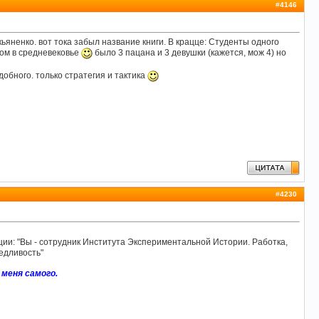
#
4146
кьяненко. вот тока забыл название книги. В крацце: Студенты одного
том в средневековье
было 3 пацана и 3 девушки (кажется, мож 4) но
добного. только стратегия и тактика
#
4230
ии: "Вы - сотрудник Института Экспериментальной Истории. Работка,
едливость"
меня самого.