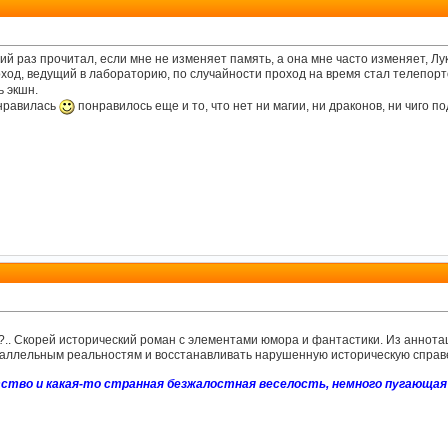
ий раз прочитал, если мне не изменяет память, а она мне часто изменяет, Лу
оход, ведущий в лабораторию, по случайности проход на время стал телепор
ь экшн.
онравилась
понравилось еще и то, что нет ни магии, ни драконов, ни чиго по
.. Скорей исторический роман с элементами юмора и фантастики. Из аннотац
араллельным реальностям и восстанавливать нарушенную историческую справ
тво и какая-то странная безжалостная веселость, немного пугающая 