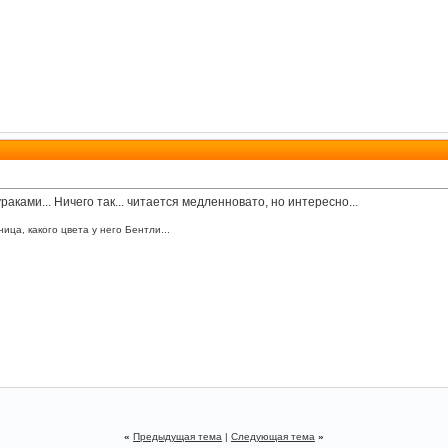
аками... Ничего так... читается медленновато, но интересно...
ица, какого цвета у него Бентли...
«
Предыдущая тема
|
Следующая тема
»