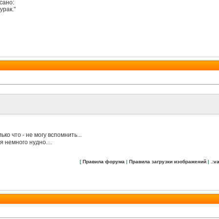
сано:
урак."
ко что - не могу вспомнить...
 немного нудно....
[
Правила форума
|
Правила загрузки изображений
|
.:va