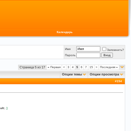
Календарь
Имя
Запомнить?
Пароль
Страница 5 из 17
«
Первая
<
3
4
5
6
7
15
>
Последняя
»
Опции темы
Опции просмотра
#
154
ult:.
]