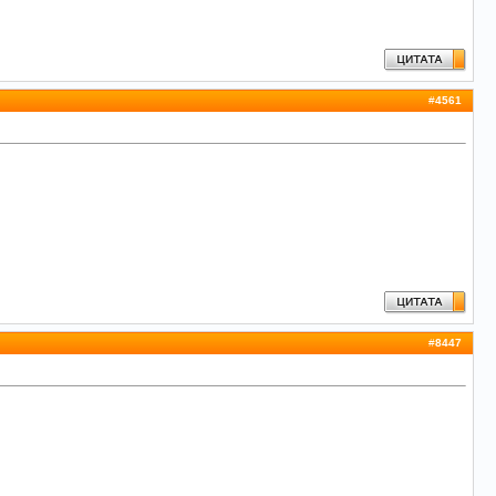
#
4561
#
8447