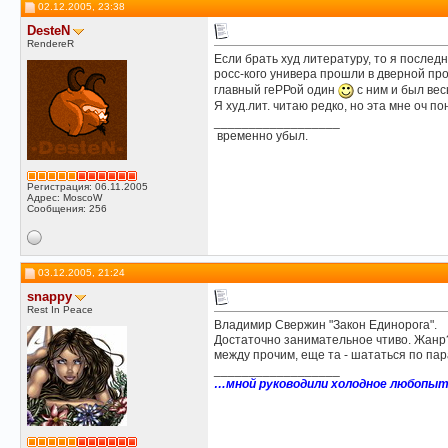
02.12.2005, 23:38
DesteN
RendereR
Если брать худ литературу, то я последн
росс-кого универа прошли в дверной пр
главный геРРой один
с ним и был вес
Я худ.лит. читаю редко, но эта мне оч п
__________________
временно убыл.
Регистрация: 06.11.2005
Адрес: MoscoW
Сообщения: 256
03.12.2005, 21:24
snappy
Rest In Peace
Владимир Свержин "Закон Единорога".
Достаточно занимательное чтиво. Жанр?
между прочим, еще та - шататься по п
__________________
…мной руководили холодное любопытс