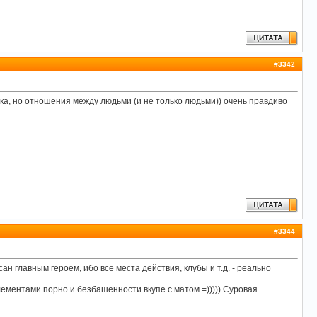
#
3342
ка, но отношения между людьми (и не только людьми)) очень правдиво
#
3344
н главным героем, ибо все места действия, клубы и т.д. - реально
лементами порно и безбашенности вкупе с матом =))))) Суровая