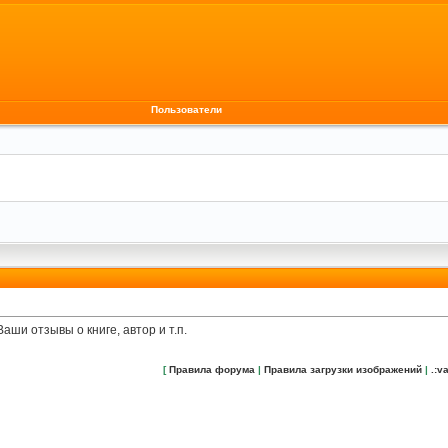
Пользователи
аши отзывы о книге, автор и т.п.
[
Правила форума
|
Правила загрузки изображений
|
.:va