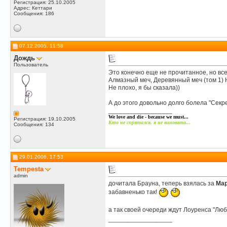
Регистрация: 25.10.2005
Адрес: Кеттари
Сообщения: 186
07.12.2005, 11:58
Дождь
Пользователь
Это конечно еще не прочитанное, но все 
Алмазный меч, Деревянный меч (том 1) 
Не плохо, я бы сказала))
А до этого довольно долго болела "Секре
__________________
We love and die - because we must...
Регистрация: 19.10.2005
Кто не спрятался, я не виновата...
Сообщения: 134
29.01.2006, 17:53
Tempesta
admin
дочитала Брауна, теперь взялась за
Мар
забавненько так!
а так своей очереди ждут Лоуренса "Лю
__________________