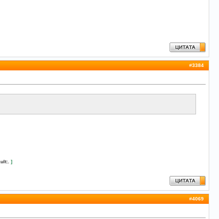
#
3384
ult:.
]
#
4069