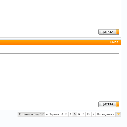
#
8455
Страница 5 из 17
«
Первая
<
3
4
5
6
7
15
>
Последняя
»