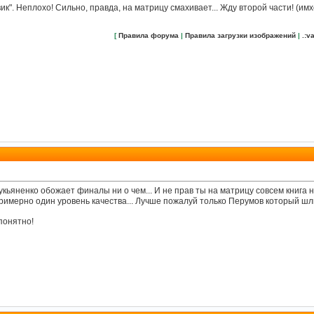
ик". Неплохо! Сильно, правда, на матрицу смахивает... Жду второй части! (и
[
Правила форума
|
Правила загрузки изображений
|
.:va
 Лукьяненко обожает финалы ни о чем... И не прав ты на матрицу совсем книга 
римерно один уровень качества... Лучше пожалуй только Перумов который шл
понятно!