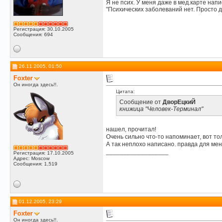
Я не псих. У меня даже в мед.карте напи
"Психических заболеваний нет. Просто д
Регистрация: 30.10.2005
Сообщения: 694
26.11.2005, 01:50
Foxter
Он иногда здесь!!.
Цитата:
Сообщение от
ДворЕцкиЙ
книжица "Человек-Терминал"
нашел, прочитал!
Очень сильно что-то напоминает, вот толь
А так неплохо написано. правда для меня
__________________
Регистрация: 17.10.2005
Адрес: Moscow
Сообщения: 1,519
01.12.2005, 23:29
Foxter
Он иногда здесь!!.