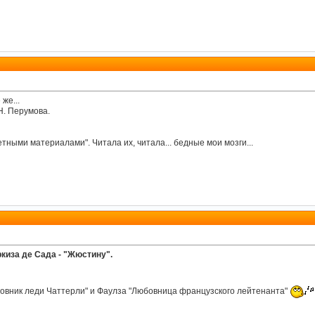
же...
Н. Перумова.
тными материалами". Читала их, читала... бедные мои мозги...
киза де Сада - "Жюстину".
бовник леди Чаттерли" и Фаулза "Любовница французского лейтенанта"