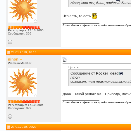
ninon,
вот ты, блин, заядлый бат
Что есть, то есть
__________________
Благодарю алфавит за предоставленные бук
Регистрация: 17.10.2005
Сообщения: 399
24.01.2010, 18:14
ninon
Premium Member
Цитата:
Сообщение от
Rocker_dead
ninon
согласен, там практиковаться на
Дааа... Такой релакс же... Природа, мать
__________________
Благодарю алфавит за предоставленные бук
Регистрация: 17.10.2005
Сообщения: 399
29.01.2010, 00:29