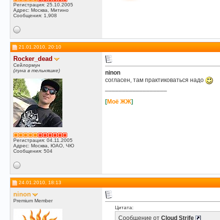
Регистрация: 25.10.2005
Адрес: Москва, Митино
Сообщения: 1,908
21.01.2010, 20:10
Rocker_dead
Сейлормун
(луна в тельняшке)
ninon
согласен, там практиковаться надо
__________________
[
Моё ЖЖ
]
Регистрация: 04.11.2005
Адрес: Москва, ЮАО, ЧЮ
Сообщения: 504
24.01.2010, 18:13
ninon
Premium Member
Цитата:
Сообщение от
Cloud Strife