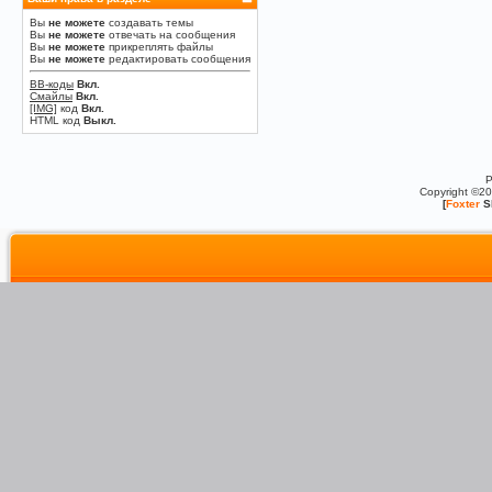
Вы
не можете
создавать темы
Вы
не можете
отвечать на сообщения
Вы
не можете
прикреплять файлы
Вы
не можете
редактировать сообщения
BB-коды
Вкл.
Смайлы
Вкл.
[IMG]
код
Вкл.
HTML код
Выкл.
P
Copyright ©2
[
Foxter
S