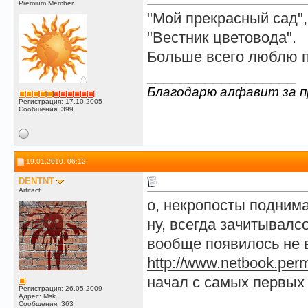
Premium Member
"Мой прекрасный сад",
"Вестник цветовода".
Больше всего люблю п
__________________
Благодарю алфавит за п
Регистрация: 17.10.2005
Сообщения: 399
19.01.2010, 06:12
DENTNT
Artifact
о, некропосты подним
ну, всегда зачитывалс
вообще появилось не в
http://www.netbook.perm
начал с самых первых
Регистрация: 26.05.2009
Адрес: Msk
__________________
Сообщения: 363