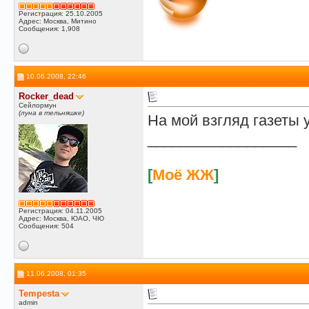
Регистрация: 25.10.2005
Адрес: Москва, Митино
Сообщения: 1,908
10.06.2008, 22:46
Rocker_dead
Сейлормун
(луна в тельняшке)
На мой взгляд газеты 
__________________
[
Моё ЖЖ
]
Регистрация: 04.11.2005
Адрес: Москва, ЮАО, ЧЮ
Сообщения: 504
11.06.2008, 01:35
Tempesta
admin