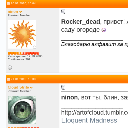
20.01.2010, 15:04
ninon
Premium Member
Rocker_dead
, привет!
саду-огороде
__________________
Благодарю алфавит за п
Регистрация: 17.10.2005
Сообщения: 399
21.01.2010, 10:03
Cloud Strife
Premium Member
ninon,
вот ты, блин, з
__________________
http://artofcloud.tumblr.
Eloquent Madness