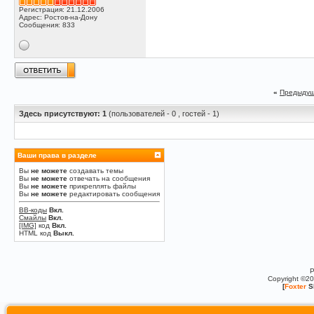
Регистрация: 21.12.2006
Адрес: Ростов-на-Дону
Сообщения: 833
«
Предыдущ
Здесь присутствуют: 1
(пользователей - 0 , гостей - 1)
Ваши права в разделе
Вы
не можете
создавать темы
Вы
не можете
отвечать на сообщения
Вы
не можете
прикреплять файлы
Вы
не можете
редактировать сообщения
BB-коды
Вкл.
Смайлы
Вкл.
[IMG]
код
Вкл.
HTML код
Выкл.
P
Copyright ©2
[
Foxter
S