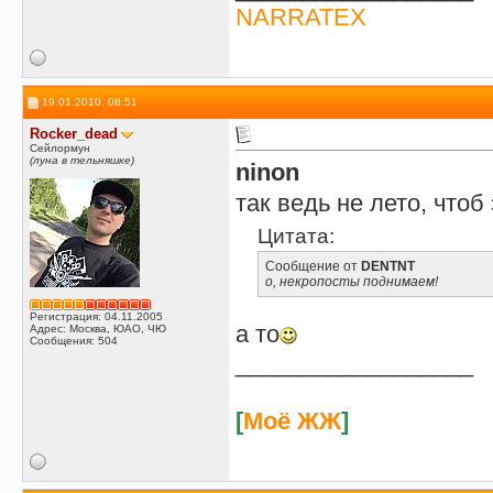
NARRATEX
19.01.2010, 08:51
Rocker_dead
Сейлормун
(луна в тельняшке)
ninon
так ведь не лето, чтоб
Цитата:
Сообщение от
DENTNT
о, некропосты поднимаем!
Регистрация: 04.11.2005
а то
Адрес: Москва, ЮАО, ЧЮ
Сообщения: 504
__________________
[
Моё ЖЖ
]