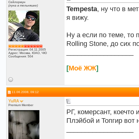
Сейлормун
(луна в тельняшке)
Tempesta
, ну что в м
я вижу.
Ну а если по теме, то 
Rolling Stone, до сих п
Регистрация: 04.11.2005
__________________
Адрес: Москва, ЮАО, ЧЮ
Сообщения: 504
[
Моё ЖЖ
]
11.06.2008, 09:12
YuRA
Premium Member
РГ, комерсант, коечто 
Плэйбой и Топгир вот 
__________________