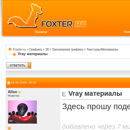
Правила
Пол
Foxter.ru
>
Графика
>
3D / Трехмерная графика
>
Текстуры/Материалы
Vray материалы
08.06.2006, 08:31
Allen
Vray материалы
Новичок
Здесь прошу поде
добавлено через 7 м