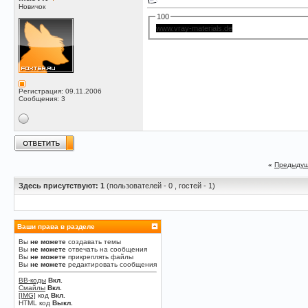
Новичок
100
www.vray-materials.de
Регистрация: 09.11.2006
Сообщения: 3
«
Предыдущ
Здесь присутствуют: 1
(пользователей - 0 , гостей - 1)
Ваши права в разделе
Вы
не можете
создавать темы
Вы
не можете
отвечать на сообщения
Вы
не можете
прикреплять файлы
Вы
не можете
редактировать сообщения
BB-коды
Вкл.
Смайлы
Вкл.
[IMG]
код
Вкл.
HTML код
Выкл.