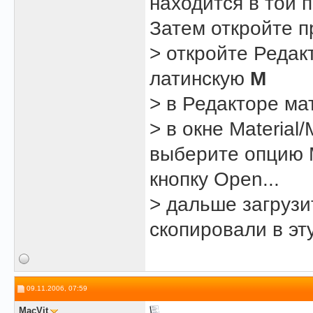
находится в той п
Затем откройте 
> откройте Реда
латинскую
M
> в Редакторе ма
> в окне Material
выберите опцию Ml
кнопку Open...
> дальше загрузи
скопировали в эту
09.11.2006, 07:59
MacVit