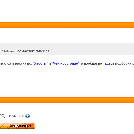
. Бианки - помогите плизззз
инался в рассказах
"Хвосты"
и
"Чей нос лучше"
, а вообще вот
здесь
подборка р
С, так сказать