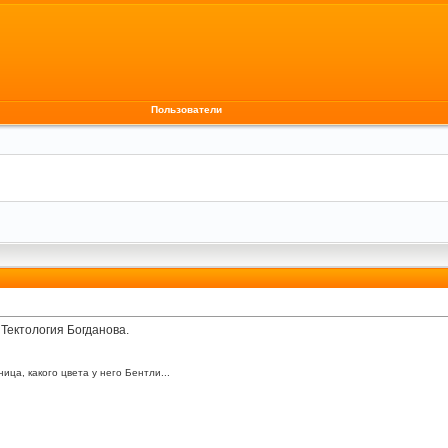
Пользователи
Тектология Богданова.
ица, какого цвета у него Бентли...