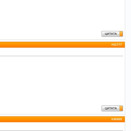
#
31777
#
36969