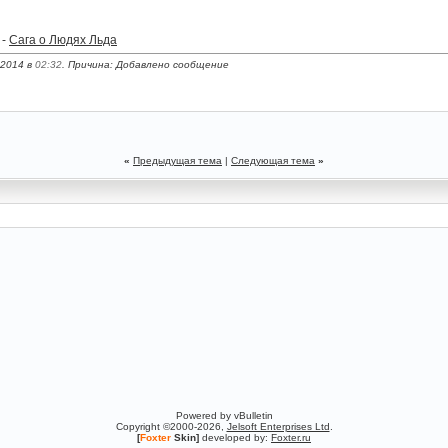
 -
Сага о Людях Льда
.2014 в
02:32
. Причина: Добавлено сообщение
«
Предыдущая тема
|
Следующая тема
»
Powered by vBulletin
Copyright ©2000-2026,
Jelsoft Enterprises Ltd
.
[
Foxter
Skin]
developed by:
Foxter.ru