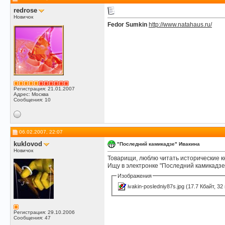
redrose
Новичок
Fedor Sumkin
http://www.natahaus.ru/
Регистрация: 21.01.2007
Адрес: Москва
Сообщения: 10
06.02.2007, 22:07
kuklovod
"Последний камикадзе" Ивакина
Новичок
Товарищи, люблю читать исторические к
Ищу в электронке "Последний камикадзе
Изображения
ivakin-posledniy87s.jpg
(17.7 Кбайт, 32
Регистрация: 29.10.2006
Сообщения: 47