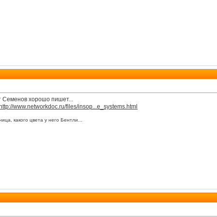
т Семенов хорошо пишет...
http://www.networkdoc.ru/files/insop...e_systems.html
ица, какого цвета у него Бентли...