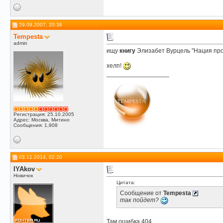
29.09.2007, 20:36
Tempesta
admin
ищу
книгу
Элизабет Вурцель "Нация про
хелп!
__________________
Регистрация: 25.10.2005
Адрес: Москва, Митино
Сообщения: 1,908
03.11.2014, 02:20
IYAkov
Новичок
Цитата:
Сообщение от
Tempesta
так пойдет?
Там ошибка 404