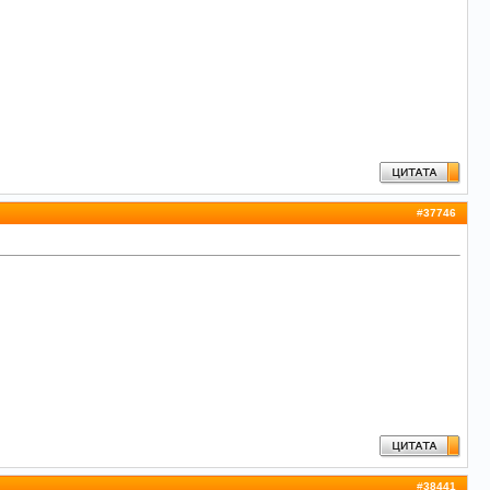
#
37746
#
38441