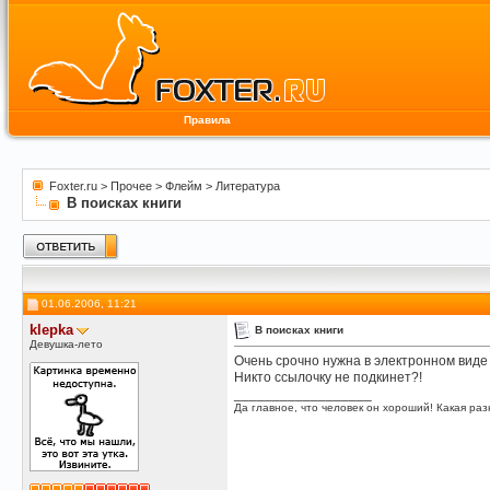
Правила
Foxter.ru
>
Прочее
>
Флейм
>
Литература
В поисках книги
01.06.2006, 11:21
klepka
В поисках книги
Девушка-лето
Очень срочно нужна в электронном виде 
Никто ссылочку не подкинет?!
__________________
Да главное, что человек он хороший! Какая разн