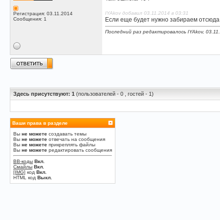
IYAkov добавил 03.11.2014 в 03:31
Регистрация: 03.11.2014
Сообщения: 1
Если еще будет нужно забираем отсюда
Последний раз редактировалось IYAkov, 03.11
Здесь присутствуют: 1
(пользователей - 0 , гостей - 1)
Ваши права в разделе
Вы
не можете
создавать темы
Вы
не можете
отвечать на сообщения
Вы
не можете
прикреплять файлы
Вы
не можете
редактировать сообщения
BB-коды
Вкл.
Смайлы
Вкл.
[IMG]
код
Вкл.
HTML код
Выкл.