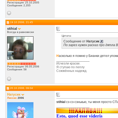
Регистрация: 25.10.2005
Сообщения: 2,355
19.10.2006, 21:45
stihial
Всегда в равновесии
Цитата:
Сообщение от
Натусик
По зарез нужен расказ про дятла В
Н
асколько я помню у Бианки дятел упом
__________________
Исчезли краски.
Регистрация: 06.05.2006
Я ступаю по пеплу
Сообщения: 58
Сожжённых надежд.
20.10.2006, 09:04
Натусик
Лиссис
2006
stihial
сэ-сэ-сэнькью, ты меня просто СПА
__________________
Esto, quod esse videris