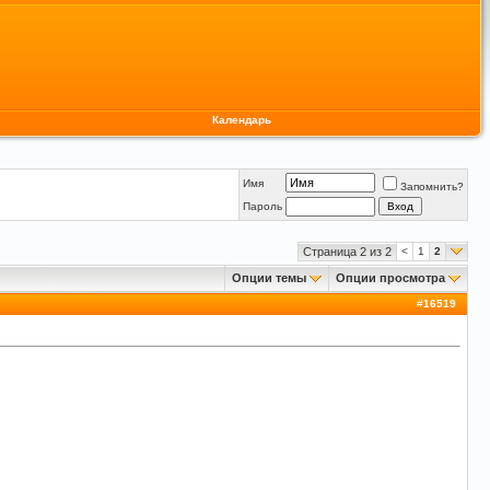
Календарь
Имя
Запомнить?
Пароль
Страница 2 из 2
<
1
2
Опции темы
Опции просмотра
#
16519