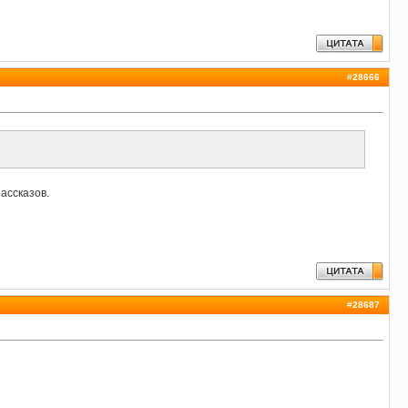
#
28666
ассказов.
#
28687