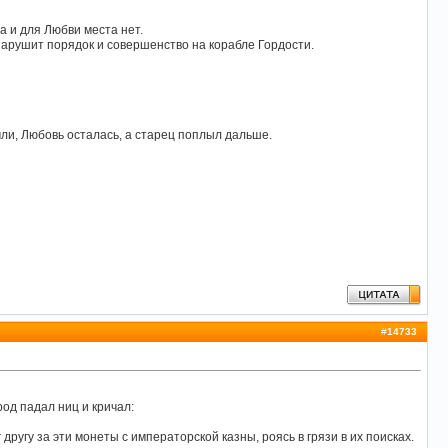
а и для Любви места нет.
 нарушит порядок и совершенство на корабле Гордости.
емли, Любовь осталась, а старец поплыл дальше.
#
14733
род падал ниц и кричал:
ругу за эти монеты с императорской казны, роясь в грязи в их поисках.