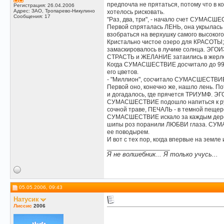
предпочла не прятаться, потому что в к
Регистрация: 26.04.2006
Адрес: ЗАО, Тропарево-Никулино
хотелось рисковать.
Сообщения: 17
"Раз, два, три", - начало счет СУМАСШ
Первой спряталась ЛЕНЬ, она укрылась
взобраться на верхушку самого высокого
Кристально чистое озеро для КРАСОТЫ;
замаскировалось в лучике солнца. ЭГОИЗ
СТРАСТЬ и ЖЕЛАНИЕ затаились в жерле 
Когда СУМАСШЕСТВИЕ досчитало до 99999
его цветов.
- "Миллион", сосчитало СУМАСШЕСТВИЕ 
Первой оно, конечно же, нашло лень. 
и догадалось, где прячется ТРИУМФ. ЭГО
СУМАСШЕСТВИЕ подошло напиться к ручь
сочной траве, ПЕЧАЛЬ - в темной пещере,
СУМАСШЕСТВИЕ искало за каждым деревом
шипы роз поранили ЛЮБВИ глаза. СУМАС
ее поводырем.
И вот с тех пор, когда впервые на зем
__________________
Я не волшебник... Я только учусь...
05.05.2006, 09:43
Натусик
Лиссис
2006