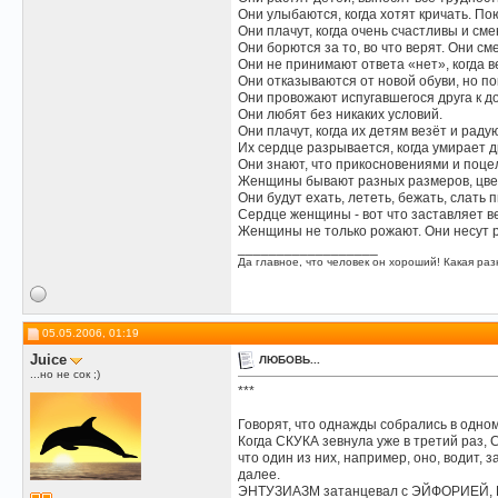
Они улыбаются, когда хотят кричать. Пою
Они плачут, когда очень счастливы и сме
Они борются за то, во что верят. Они с
Они не принимают ответа «нет», когда в
Они отказываются от новой обуви, но по
Они провожают испугавшегося друга к до
Они любят без никаких условий.
Они плачут, когда их детям везёт и раду
Их сердце разрывается, когда умирает др
Они знают, что прикосновениями и поце
Женщины бывают разных размеров, цве
Они будут ехать, лететь, бежать, слать 
Сердце женщины - вот что заставляет в
Женщины не только рожают. Они несут ра
__________________
Да главное, что человек он хороший! Какая разн
05.05.2006, 01:19
Juice
ЛЮБОВЬ...
...но не сок ;)
***
Говорят, что однажды собрались в одном
Когда СКУКА зевнула уже в третий раз
что один из них, например, оно, водит, 
далее.
ЭНТУЗИАЗМ затанцевал с ЭЙФОРИЕЙ, РАД