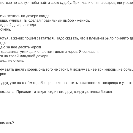
ствие по свету, чтобы найти свою судьбу. Приплыли они на остров, где у в
есь и женюсь на дочери вождя.
авица, умница. Ты сделал правильный выбор - женись.
младшей дочери вождя.
 очень.
астья, а жених пошёл свататься. Надо сказать, что в племени было принято д
ждю.
даю за неё десять коров!
красавица, умница, и она стоит десяти коров. Я согласен.
ься на твоей младшей дочери.
кая… не очень.
гу взять десять коров, она того не стоит. Я возьму за неё три коровы, не боль
ров.
друг, уже на своём корабле, решил навестить оставшегося товарища и узнать,
показала. Приходит и видит: сидит его друг, вокруг детишки бегают.
енилась?