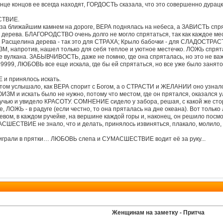
онце концов ее всегда находят, ГОРДОСТЬ сказала, что это совершенно дурац
ЕСТВИЕ.
 за ближайшим камнем на дороге, ВЕРА поднялась на небеса, а ЗАВИСТЬ сп
 дерева. БЛАГОРОДСТВО очень долго не могло спрятаться, так как каждое мес
 Расщелина дерева - так это для СТРАХА; Крыло бабочки - для СЛАДОСТРАСТ
М, напротив, нашел только для себя теплое и уютное местечко. ЛОЖЬ спрятал
вулкана. ЗАБЫВЧИВОСТЬ, даже не помню, где она спряталась, но это не важ
9, ЛЮБОВЬ все еще искала, где бы ей спрятаться, но все уже было занято.
и принялось искать.
Потом услышало, как ВЕРА спорит с Богом, а о СТРАСТИ и ЖЕЛАНИИ оно узн
ИЗМ и искать было не нужно, потому что местом, где он прятался, оказался 
ю и увидело КРАСОТУ. СОМНЕНИЕ сидело у забора, решая, с какой же сторон
 ЛОЖЬ - в радуге (если честно, то она пряталась на дне океана). Вот только
, в каждом ручейке, на вершине каждой горы и, наконец, он решило посмотре
ШЕСТВИЕ не знало, что и делать, принялось извиняться, плакало, молило,
ле играли в прятки… ЛЮБОВЬ слепа и СУМАСШЕСТВИЕ водит её за руку...
Женщинам на заметку - Притча