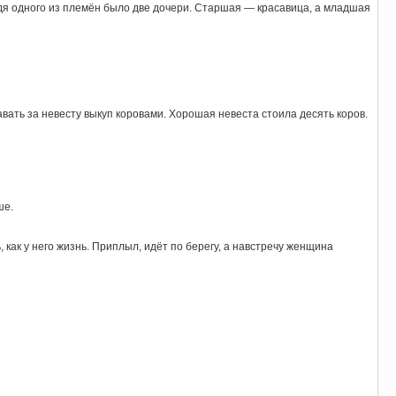
ождя одного из племён было две дочери. Старшая — красавица, а младшая
авать за невесту выкуп коровами. Хорошая невеста стоила десять коров.
ше.
 как у него жизнь. Приплыл, идёт по берегу, а навстречу женщина