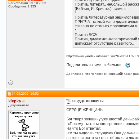
Притча Брокгауз и Ефрон
Регистрация: 25.10.2005
Притча, литерат., небольшой расск
Сообщения: 2,355
(Библия; И. Христос), также в…
*
Притча Литературная энциклопеди
ПРИТЧА - малый жанр дидактической
связано не столько с различиями 
*
Притча БСЭ
Притча, дидактико-аллегорический ж
допускает отсутствие развитого…
http://slovari.yandex.ru/search.xml?text=%E
Поделитесь своими любимыми...
__________________
Да главное, что человек он хороший! Какая разн
04.05.2006, 19:52
klepka
СЕРДЦЕ ЖЕНЩИНЫ
Девушка-лето
СЕРДЦЕ ЖЕНЩИНЫ
Бог творя женщину уже шестой день раб
-«Почему ты так много времени проводи
На что Бог ответил:
-«А ты видел инструкцию» Она должна н
на кофе и остатках еды; её колени долж