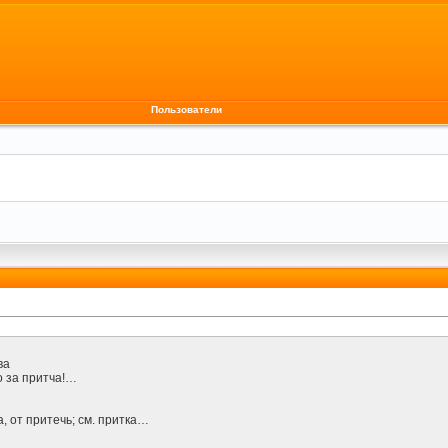
Пользователи
ва
то за притча!…
 от притечь; см. притка…