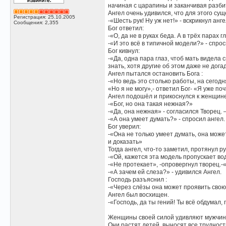
начиная с царапины и заканчивая разби
Ангел очень удивился, что для этого су
Регистрация: 25.10.2005
-«Шесть рук! Ну уж нет!» - вскрикнул анге
Сообщения: 2,355
Бог ответил:
-«О, да не в руках беда. А в трёх парах 
-«И это всё в типичной модели?» - спрос
Бог кивнул:
-«Да, одна пара глаз, чтоб мать видела 
знать, хотя другие об этом даже не дога
Ангел пытался остановить Бога :
-«Но ведь это столько работы, на сегодн
«Но я не могу»,- ответил Бог- «Я уже по
Ангел подошёл и прикоснулся к женщине
-«Бог, но она такая нежная?»
-«Да, она нежная» - согласился Творец.
-«А она умеет думать?» - спросил ангел.
Бог уверил:
-«Она не только умеет думать, она мож
и доказать»
Тогда ангел, что-то заметил, протянул 
-«Ой, кажется эта модель пропускает во
-«Не протекает», -опровергнул творец.-
-«А зачем ей слеза?» - удивился Ангел.
Господь разъяснил :
-«Через слёзы она может проявить свою
Ангел был восхищен.
-«Господь, да ты гений! Ты всё обдума
Женщины своей силой удивляют мужчин
Они растят детей, выносят все трудност