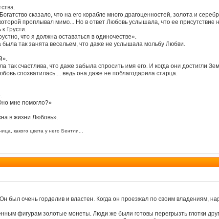
ства.
Богатство сказало, что на его корабле много драгоценностей, золота и серебр
которой проплывал мимо... Но в ответ Любовь услышала, что ее присутствие
к Грусти.
грустно, что я должна оставаться в одиночестве».
 была так занята весельем, что даже не услышала мольбу Любви.
й».
ла так счастлива, что даже забыла спросить имя его. И когда они достигли З
юбовь спохватилась.... ведь она даже не поблагодарила старца.
.
Оно мне помогло?»
жна в жизни Любовь».
ица, какого цвета у него Бентли...
Он был очень горделив и властен. Когда он проезжал по своим владениям, на
енным фигурам золотые монеты. Люди же были готовы перегрызть глотки друг д