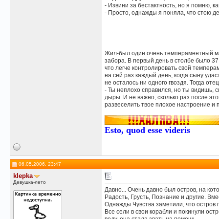
- Извини за бестактность, но я помню, 
- Просто, однажды я поняла, что стою д
Жил-был один очень темпераментный маль
забора. В первый день в столбе было 37
что легче контролировать свой темперам
на сей раз каждый день, когда сыну удас
не осталось ни одного гвоздя. Тогда отец
- Ты неплохо справился, но ты видишь, с
дыры. И не важно, сколько раз после э
развеселить твое плохое настроение и п
__________________
Esto, quod esse videris
06.05.2006, 23:47
klepka
Девушка-лето
Давно... Очень давно был остров, на ко
Радость, Грусть, Познание и другие. Вме
Однажды Чувства заметили, что остров п
Все сели в свои корабли и покинули ост