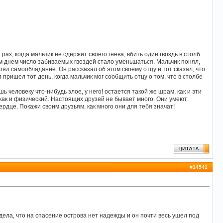
з, когда мальчик не сдержит своего гнева, вбить один гвоздь в столб
дым днем число забиваемых гвоздей стало уменьшаться. Мальчик понял,
рял самообладание. Он рассказал об этом своему отцу и тот сказал, что
 пришел тот день, когда мальчик мог сообщить отцу о том, что в столбе
ь человеку что-нибудь злое, у него! остается такой же шрам, как и эти
как и физический. Настоящих друзей не бывает много. Они умеют
рдце. Покажи своим друзьям, как много они для тебя значат!
#
14541
идела, что на спасение острова нет надежды и он почти весь ушел под