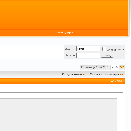
Календарь
Имя
Запомнить?
Пароль
Страница 1 из 2
1
2
>
Опции темы
Опции просмотра
#
14404