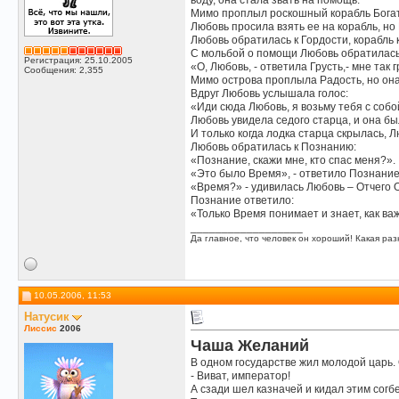
воду, она стала звать на помощь.
Мимо проплыл роскошный корабль Богат
Любовь просила взять ее на корабль, но 
Любовь обратилась к Гордости, корабль 
С мольбой о помощи Любовь обратилась 
Регистрация: 25.10.2005
«О, Любовь, - ответила Грусть,- мне так 
Сообщения: 2,355
Мимо острова проплыла Радость, но она
Вдруг Любовь услышала голос:
«Иди сюда Любовь, я возьму тебя с собо
Любовь увидела седого старца, и она бы
И только когда лодка старца скрылась, Л
Любовь обратилась к Познанию:
«Познание, скажи мне, кто спас меня?».
«Это было Время», - ответило Познание
«Время?» - удивилась Любовь – Отчего 
Познание ответило:
«Только Время понимает и знает, как ва
__________________
Да главное, что человек он хороший! Какая разн
10.05.2006, 11:53
Натусик
Лиссис
2006
Чаша Желаний
В одном государстве жил молодой царь. 
- Виват, император!
А сзади шел казначей и кидал этим согб