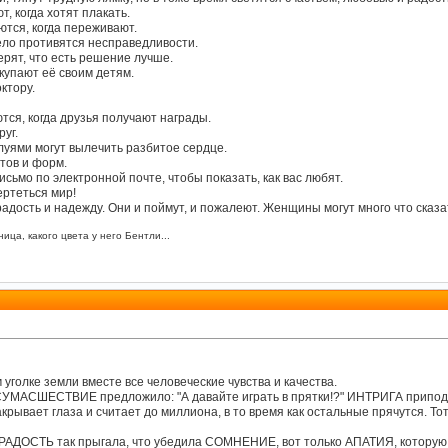
т, когда хотят плакать.
ются, когда переживают.
мело противятся несправедливости.
ерят, что есть решение лучше.
купают её своим детям.
ктору.
ются, когда друзья получают награды.
уг.
луями могут вылечить разбитое сердце.
тов и форм.
письмо по электронной почте, чтобы показать, как вас любят.
ертеться мир!
дость и надежду. Они и поймут, и пожалеют. Женщины могут много что сказат
ица, какого цвета у него Бентли...
 уголке земли вместе все человеческие чувства и качества.
, СУМАСШЕСТВИЕ предложило: "А давайте играть в прятки!?" ИНТРИГА припод
закрывает глаза и считает до миллиона, в то время как остальные прячутся. То
ОСТЬ так прыгала, что убедила СОМНЕНИЕ, вот только АПАТИЯ, которую ник