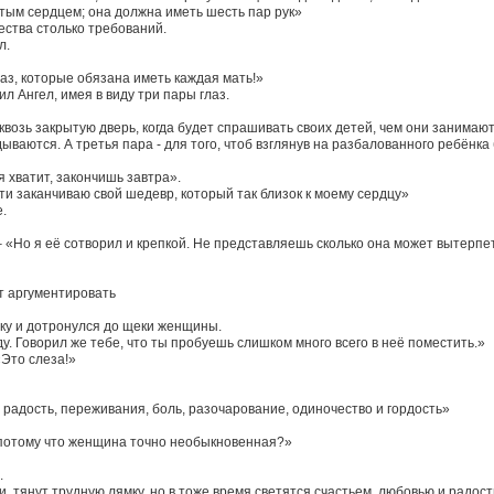
тым сердцем; она должна иметь шесть пар рук»
щества столько требований.
л.
глаз, которые обязана иметь каждая мать!»
ил Ангел, имея в виду три пары глаз.
сквозь закрытую дверь, когда будет спрашивать своих детей, чем они занимаютс
дываются. А третья пара - для того, чтоб взглянув на разбалованного ребёнка 
я хватит, закончишь завтра».
чти заканчиваю свой шедевр, который так близок к моему сердцу»
.
 – «Но я её сотворил и крепкой. Не представляешь сколько она может вытерпет
ет аргументировать
руку и дотронулся до щеки женщины.
ду. Говорил же тебе, что ты пробуешь слишком много всего в неё поместить.»
«Это слеза!»
 радость, переживания, боль, разочарование, одиночество и гордость»
л, потому что женщина точно необыкновенная?»
.
и, тянут трудную лямку, но в тоже время светятся счастьем, любовью и радост