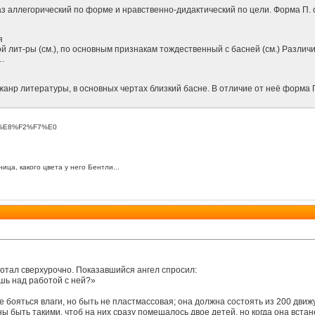
аз аллегорический по форме и нравственно-дидактический по цели. Форма П. о
я
 лит-ры (см.), по основным признакам тождественный с басней (см.) Различие
ж…
анр литературы, в основных чертах близкий басне. В отличие от неё форма П. 
F%F0%E8%F2%F7%E0
ица, какого цвета у него Бентли...
отал сверхурочно. Показавшийся ангел спросил:
шь над работой с ней?»
е бояться влаги, но быть не пластмассовая; она должна состоять из 200 дви
ны быть такими, чтоб на них сразу помещалось двое детей, но когда она вста