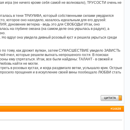
кая игра (ее ничего кроме себя самой не волновало), ТРУСОСТИ очень не
ряталась в тени ТРИУМФА, который собственными силами умудрился
то, которое оно находило, казалось идеальным для его друзей:
ИЯ; дуновение ветерка - ведь это для СВОБОДЫ! Итак, оно
ась на глубине океана (на самом деле она укрылась в радуге), а
но.
 Но вдруг она увидела дивный розовый куст и решила укрыться среди
ало по тому, как дрожит вулкан, затем СУМАСШЕСТВИЕ увидело ЗАВИСТЬ
улей пчел, которые решили выгнать непрошеного гостя. В поисках
ы ему спрятаться. Итак, все были найдены: ТАЛАНТ - в свежей и
 любовь найти не могли.
ть в розовых кустах, и когда раздвигало ветки, услышало крик. Острые
 просило прощения и в искупление своей вины пообещало ЛЮБВИ стать
#
14428