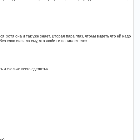
я, хотя она и так уже знает. Вторая пара глаз, чтобы видеть что ей надо
без слов сказала ему, что любит и понимает его» .
ь и сколько всего сделать»
ью.