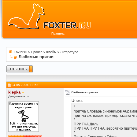
Правила
Foxter.ru
>
Прочее
>
Флейм
>
Литература
Любимые притчи
04.05.2006, 19:52
klepka
Любимые притчи
Девушка-лето
Цитата:
*
притча Словарь синонимов Абрамо
притча см. намек, пример, сказка ч
*
ПРИТЧА Даль
ПРИТЧА ПРИТЧА, вероятно притеча,
*