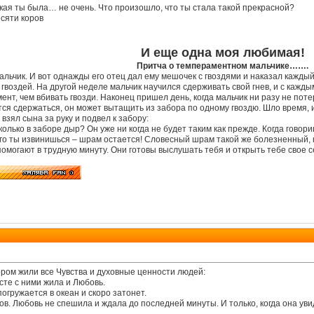
какая ты была… не очень. Что произошло, что ты стала такой прекрасной?
есяти коров
И еще одна моя любимая!
Притча о
темпераментном мальчике…….
чик. И вот однажды его отец дал ему мешочек с гвоздями и наказал каждый ра
 гвоздей. На другой неделе мальчик научился сдерживать свой гнев, и с каж
ент, чем вбивать гвозди. Наконец пришел день, когда мальчик ни разу не поте
тся сдержаться, он может вытащить из забора по одному гвоздю. Шло время, и
 взял сына за руку и подвел к забору:
колько в заборе дыр? Он уже ни когда не будет таким как прежде. Когда говориш
того ты извинишься – шрам остается! Словесный шрам такой же болезненный, 
омогают в трудную минуту. Они готовы выслушать тебя и открыть тебе свое се
тором жили все Чувства и духовные ценности людей:
сте с ними жила и Любовь.
огружается в океан и скоро затонет.
ров. Любовь не спешила и ждала до последней минуты. И только, когда она ув