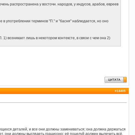
чень распространена у восточн. народов, у индусов, арабов, евреев
 в употреблении терминов "П." и "басня" наблюдается, но оно
1) возникает лишь в некотором контексте, в связи с чем она 2)
#
14405
жущихся деталей, и все они должны замениваться; она должна держаться
нет, они должны выглядеть грациозно; её поцелуй должен вылечить всё,