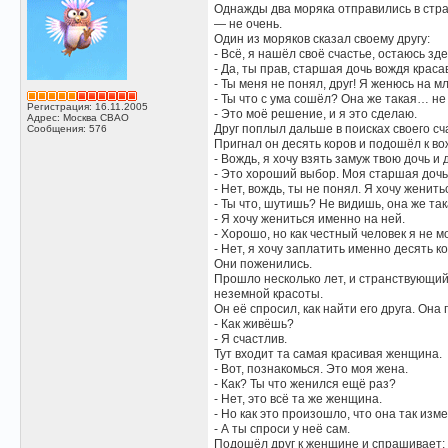
Однажды два моряка отправились в стран
— не очень.
Один из моряков сказал своему другу:
- Всё, я нашёл своё счастье, остаюсь зд
- Да, ты прав, старшая дочь вождя крас
- Ты меня не понял, друг! Я женюсь на 
- Ты что с ума сошёл? Она же такая… не
Регистрация: 16.11.2005
- Это моё решение, и я это сделаю.
Адрес: Москва СВАО
Друг поплыл дальше в поисках своего сч
Сообщения: 576
Пригнал он десять коров и подошёл к во
- Вождь, я хочу взять замуж твою дочь и 
- Это хороший выбор. Моя старшая дочь 
- Нет, вождь, ты не понял. Я хочу женит
- Ты что, шутишь? Не видишь, она же та
- Я хочу жениться именно на ней.
- Хорошо, но как честный человек я не мо
- Нет, я хочу заплатить именно десять ко
Они поженились.
Прошло несколько лет, и странствующий 
неземной красоты.
Он её спросил, как найти его друга. Она 
- Как живёшь?
- Я счастлив.
Тут входит та самая красивая женщина.
- Вот, познакомься. Это моя жена.
- Как? Ты что женился ещё раз?
- Нет, это всё та же женщина.
- Но как это произошло, что она так изм
- А ты спроси у неё сам.
Подошёл друг к женщине и спрашивает: