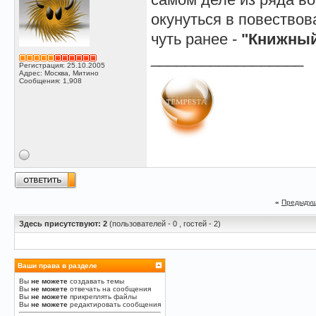
окунуться в повествов
чуть ранее -
"Книжный
__________________
Регистрация: 25.10.2005
Адрес: Москва, Митино
Сообщения: 1,908
«
Предыдущ
Здесь присутствуют: 2
(пользователей - 0 , гостей - 2)
Ваши права в разделе
Вы
не можете
создавать темы
Вы
не можете
отвечать на сообщения
Вы
не можете
прикреплять файлы
Вы
не можете
редактировать сообщения