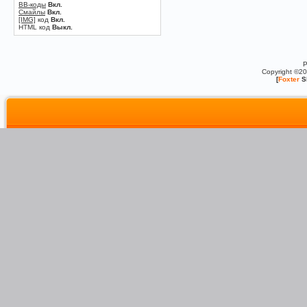
BB-коды
Вкл.
Смайлы
Вкл.
[IMG]
код
Вкл.
HTML код
Выкл.
P
Copyright ©2
[
Foxter
S