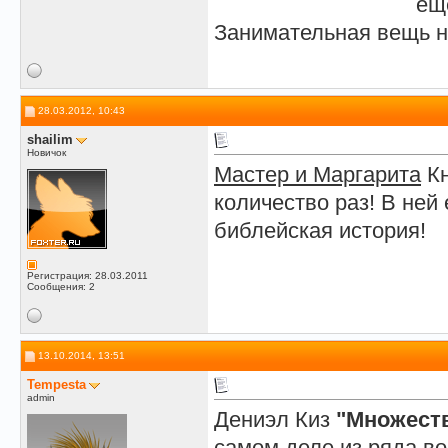
ещ
Занимательная вещь н
28.03.2012, 10:43
shailim
Новичок
Мастер и Маргарита
Кн
количество раз! В ней
библейская история!
Регистрация: 28.03.2011
Сообщения: 2
13.10.2014, 13:51
Tempesta
admin
Дениэл Киз
"Множест
самом деле из ряда во