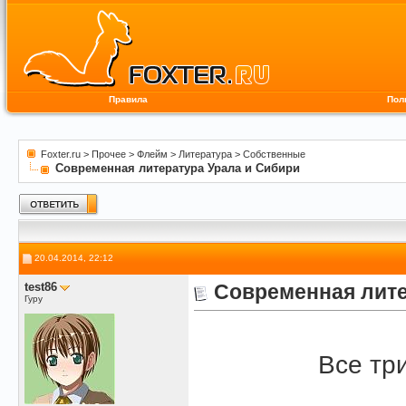
Правила
Пол
Foxter.ru
>
Прочее
>
Флейм
>
Литература
>
Собственные
Современная литература Урала и Сибири
20.04.2014, 22:12
test86
Современная лите
Гуру
Все тр