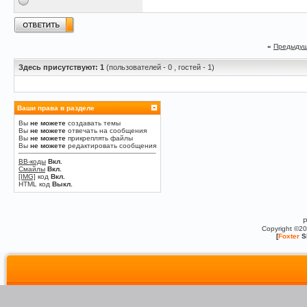
«
Предыдущ
Здесь присутствуют: 1
(пользователей - 0 , гостей - 1)
Ваши права в разделе
Вы
не можете
создавать темы
Вы
не можете
отвечать на сообщения
Вы
не можете
прикреплять файлы
Вы
не можете
редактировать сообщения
BB-коды
Вкл.
Смайлы
Вкл.
[IMG]
код
Вкл.
HTML код
Выкл.
P
Copyright ©2
[
Foxter
S