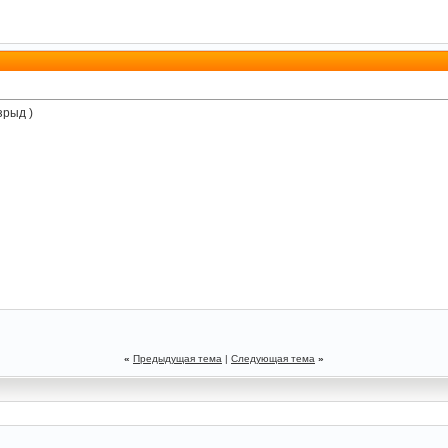
зрыд )
«
Предыдущая тема
|
Следующая тема
»