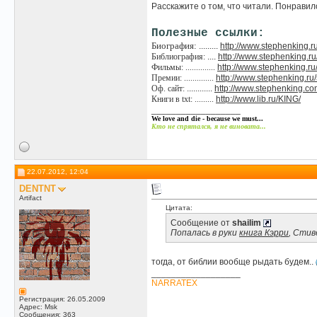
Расскажите о том, что читали. Понравило
Полезные ссылки:
Биография:
.........
http://www.stephenking.r
Библиография:
....
http://www.stephenking.ru
Фильмы: ..............
http://www.stephenking.r
Премии: ..............
http://www.stephenking.r
Оф. сайт:
............
http://www.stephenking.co
Книги в txt: .........
http://www.lib.ru/KING/
__________________
We love and die - because we must...
Кто не спрятался, я не виновата...
22.07.2012, 12:04
DENTNT
Artifact
Цитата:
Сообщение от
shailim
Попалась в руки
книга Кэрри
, Стив
тогда, от библии вообще рыдать будем..
__________________
NARRATEX
Регистрация: 26.05.2009
Адрес: Msk
Сообщения: 363