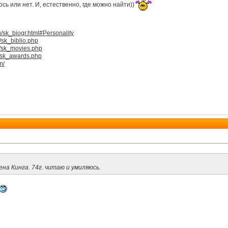
сь или нет. И, естественно, где можно найти))
u/sk_biogr.html#Personality
/sk_biblio.php
u/sk_movies.php
u/sk_awards.php
m/
ена Кинга. 74г. читаю и умиляюсь.