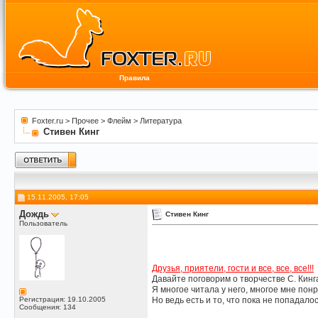
Правила
Foxter.ru
>
Прочее
>
Флейм
>
Литература
Стивен Кинг
15.11.2005, 17:05
Дождь
Стивен Кинг
Пользователь
Друзья, приятели, гости и все, все, все!!!
Давайте поговорим о творчестве С. Кинг
Я многое читала у него, многое мне пон
Регистрация: 19.10.2005
Но ведь есть и то, что пока не попадалос
Сообщения: 134