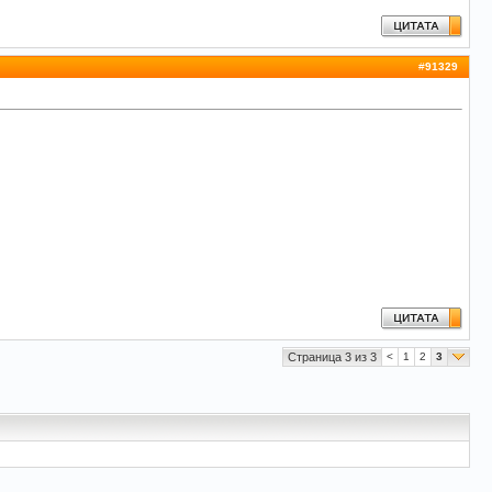
#
91329
Страница 3 из 3
<
1
2
3