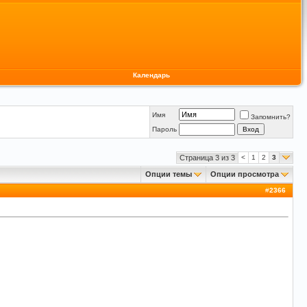
Календарь
Имя
Запомнить?
Пароль
Страница 3 из 3
<
1
2
3
Опции темы
Опции просмотра
#
2366