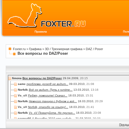
Правила
Пол
Foxter.ru
>
Графика
>
3D / Трехмерная графика
>
DAZ / Poser
Все вопросы по DAZ/Poser
fimona
Все вопросы по DAZ/Poser
29.04.2009,
20:15
samc
проблема- poser8 не видит...
09.03.2010,
21:08
Norfolk
Всё он видит. Путь к runtime...
13.03.2010,
13:16
Vs_sV
Ребят, помогите! Скачал...
18.03.2010,
15:31
Norfolk
Немного танцев с бубном и всё...
18.03.2010,
20:29
Vs_sV
Norfolk, спасибо за ссылку!...
18.03.2010,
21:41
Norfolk
Vs_sV Пожалуйста. Но причин...
18.03.2010,
23:08
sergey66
А PoserPro 2010 кто нибудь...
21.03.2010,
20:33
derbake
Доброго дня! Форумчане...
29.03.2010,
20:18
Преды