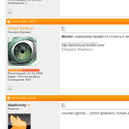
Сообщения: 1
14.01.2008, 13:54
Cloud Strife
Premium Member
Marinэ
, наверняка придётся стучать в л
__________________
http://artofcloud.tumblr.com/
Eloquent Madness
Регистрация: 21.12.2006
Адрес: Ростов-на-Дону
Сообщения: 833
09.06.2008, 11:36
deadcorey
Новичок
ссылки сдохли.... успел докачать только д