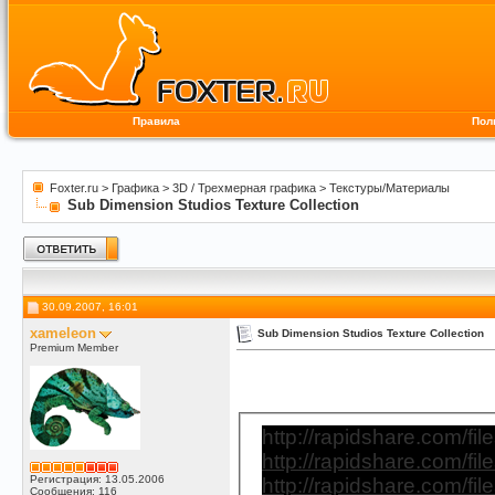
Правила
Пол
Foxter.ru
>
Графика
>
3D / Трехмерная графика
>
Текстуры/Материалы
Sub Dimension Studios Texture Collection
30.09.2007, 16:01
xameleon
Sub Dimension Studios Texture Collection
Premium Member
http://rapidshare.com/fi
http://rapidshare.com/fil
Регистрация: 13.05.2006
http://rapidshare.com/fil
Сообщения: 116