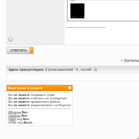
Pass: pdi
__________________
«
Предыдущ
Здесь присутствуют: 1
(пользователей - 0 , гостей - 1)
Ваши права в разделе
Вы
не можете
создавать темы
Вы
не можете
отвечать на сообщения
Вы
не можете
прикреплять файлы
Вы
не можете
редактировать сообщения
BB-коды
Вкл.
Смайлы
Вкл.
[IMG]
код
Вкл.
HTML код
Выкл.