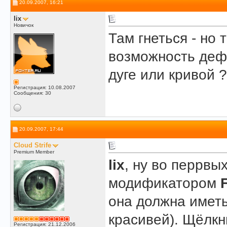
20.09.2007, 16:21
lix
Новичок
Там гнеться - но 
возможность деф
дуге или кривой ?
Регистрация: 10.08.2007
Сообщения: 30
20.09.2007, 17:44
Cloud Strife
Premium Member
lix
, ну во перрвы
модификатором
она должна иметь
красивей). Щёлкн
Регистрация: 21.12.2006