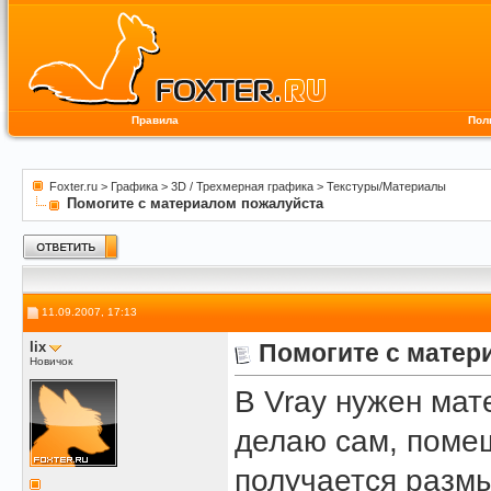
Правила
Пол
Foxter.ru
>
Графика
>
3D / Трехмерная графика
>
Текстуры/Материалы
Помогите с материалом пожалуйста
11.09.2007, 17:13
lix
Помогите с матер
Новичок
В Vray нужен мат
делаю сам, помещ
получается размы