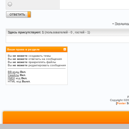
«
Предыдущ
Здесь присутствуют: 1
(пользователей - 0 , гостей - 1)
Ваши права в разделе
Вы
не можете
создавать темы
Вы
не можете
отвечать на сообщения
Вы
не можете
прикреплять файлы
Вы
не можете
редактировать сообщения
BB-коды
Вкл.
Смайлы
Вкл.
[IMG]
код
Вкл.
HTML код
Выкл.
P
Copyright ©2
[
Foxter
S