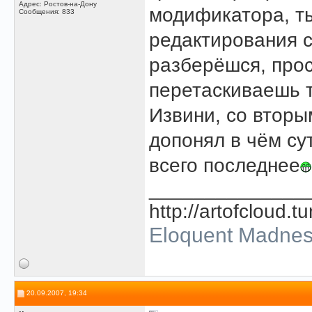
Адрес: Ростов-на-Дону
модификатора, т
Сообщения: 833
редактирования 
разберёшся, про
перетаскиваешь т
Извини, со вторы
допонял в чём су
всего последнее
______________
http://artofcloud.t
Eloquent Madne
20.09.2007, 19:34