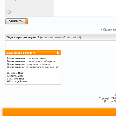
__________________
«
Предыдущ
Здесь присутствуют: 1
(пользователей - 0 , гостей - 1)
Ваши права в разделе
Вы
не можете
создавать темы
Вы
не можете
отвечать на сообщения
Вы
не можете
прикреплять файлы
Вы
не можете
редактировать сообщения
BB-коды
Вкл.
Смайлы
Вкл.
[IMG]
код
Вкл.
HTML код
Выкл.
P
Copyright ©2
[
Foxter
S