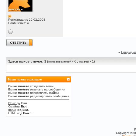
Регистрация: 29.02.2008
Сообщения: 4
«
Предыдущ
Здесь присутствуют: 1
(пользователей - 0 , гостей - 1)
Ваши права в разделе
Вы
не можете
создавать темы
Вы
не можете
отвечать на сообщения
Вы
не можете
прикреплять файлы
Вы
не можете
редактировать сообщения
BB-коды
Вкл.
Смайлы
Вкл.
[IMG]
код
Вкл.
HTML код
Выкл.
P
Copyright ©2