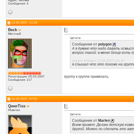
Адрес: Москва
Сообщения: 4
13.05.2007, 11:43
Beck
Местный
Цитата:
Сообщение от
polygon
А я думаю что надо давать осмысл
вопрос такой: в меню Group есть 
polygon добавил 13.05.2007 в 11:10
я слышал что это похоже на группы
группу к группе привязать.
Регистрация: 05.03.2007
Сообщения: 217
18.05.2007, 07:01
QwerTiss
Новичок
Цитата:
Сообщение от
Marlen
Всем привет. Делаю детскую комна
другой. Можно ли сделать это ав