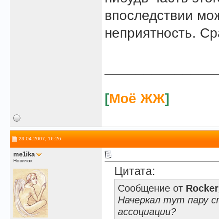
впоследствии мо
неприятность. Ср
______________
[
Моё ЖЖ
]
23.04.2007, 16:26
me1ika
Новичок
Цитата:
Сообщение от
Rocker
Начеркал тут пару ст
ассоциации?