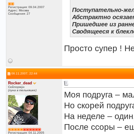
Регистрация: 09.04.2007
Поступательно-жела
Адрес: Москва
Сообщения: 27
Абстрактно осязаем
Пришедшее из ранне
Сводящееся к блекл
Просто супер ! 
06.11.2007, 22:44
Rocker_dead
Сейлормун
(луна в тельняшке)
Моя подруга – м
Но скорей подруг
На неделе – один
После ссоры – ещё
Регистрация: 04.11.2005