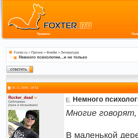
Правила
Пол
Foxter.ru
>
Прочее
>
Флейм
>
Литература
Немного психологии...и не только
04.11.2005, 18:52
Rocker_dead
Немного психологи
Сейлормун
(луна в тельняшке)
Многие говорят,
В маленькой дере