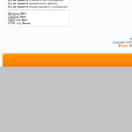
Вы
не можете
отвечать на сообщения
Вы
не можете
прикреплять файлы
Вы
не можете
редактировать сообщения
BB-коды
Вкл.
Смайлы
Вкл.
[IMG]
код
Вкл.
HTML код
Выкл.
P
Copyright ©2
[
Foxter
S