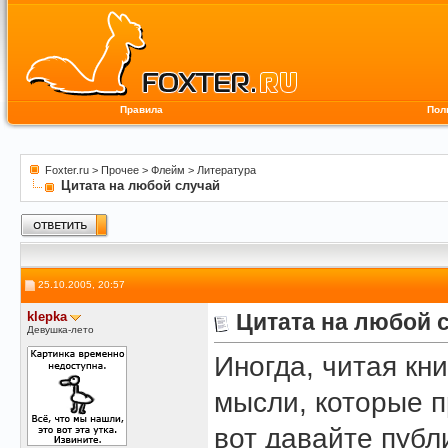
Правила
Пол
Foxter.ru
>
Прочее
>
Флейм
>
Литература
Цитата на любой случай
25.10.2005, 20:57
klepka
Цитата на любой 
Девушка-лето
Иногда, читая кн
мысли, которые п
вот давайте пуб