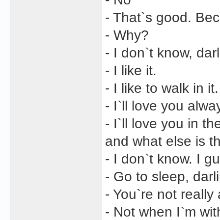
- That`s good. Beca
- Why?
- I don`t know, dar
- I like it.
- I like to walk in i
- I`ll love you alwa
- I`ll love you in t
and what else is t
- I don`t know. I g
- Go to sleep, darli
- You`re not really
- Not when I`m wit