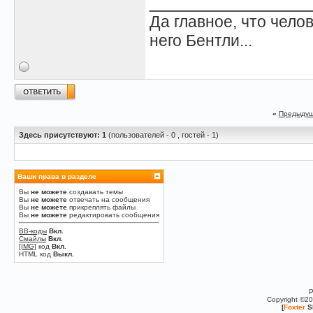
______________
Да главное, что челов
него Бентли...
«
Предыдущ
Здесь присутствуют: 1
(пользователей - 0 , гостей - 1)
Ваши права в разделе
Вы
не можете
создавать темы
Вы
не можете
отвечать на сообщения
Вы
не можете
прикреплять файлы
Вы
не можете
редактировать сообщения
BB-коды
Вкл.
Смайлы
Вкл.
[IMG]
код
Вкл.
HTML код
Выкл.
P
Copyright ©2
[
Foxter
S