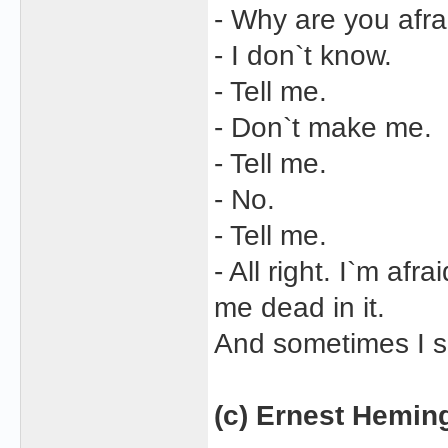
- Why are you afrai
- I don`t know.
- Tell me.
- Don`t make me.
- Tell me.
- No.
- Tell me.
- All right. I`m af
me dead in it.
And sometimes I se
(c) Ernest Hemin