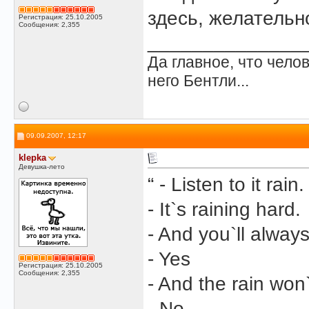
здесь, желательн
Регистрация: 25.10.2005
Сообщения: 2,355
______________
Да главное, что челов
него Бентли...
09.09.2007, 12:17
klepka
Девушка-лето
“ - Listen to it rain.
- It`s raining hard.
- And you`ll alway
- Yes
Регистрация: 25.10.2005
Сообщения: 2,355
- And the rain won
- No