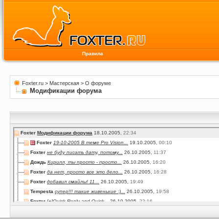
Правила
Foxter.ru
>
Мастерская
>
О форуме
Модификации форума
Foxter
Модификации форума
18.10.2005,
22:34
Foxter
19-10-2005 В теме Pro Vision...
19.10.2005,
00:10
Foxter
не буду писать дату, потому...
26.10.2005,
11:37
Дождь
Кирилл, ты просто - просто...
26.10.2005,
16:20
Foxter
да нет, просто все это дело...
26.10.2005,
16:28
Foxter
добавил смайлы! 11...
26.10.2005,
19:49
Tempesta
супер!!! такие живенькие :)...
26.10.2005,
19:58
Foxter
[+]Quick Reply and Quick...
26.10.2005,
22:16
Foxter
27-10-2005 Добавил раздел...
27.10.2005,
20:57