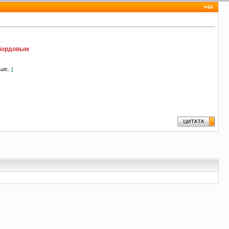
#
44
бордовым
ult:.
]