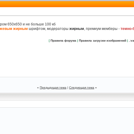
ером 650х650 и не больше 100 кб
нжевым жирным
шрифтом, модераторы
жирным
, премиум мемберы -
темно-
[
Правила форума
|
Правила загрузки изображений
|
.:va
«
Предыдущая тема
|
Следующая тема
»