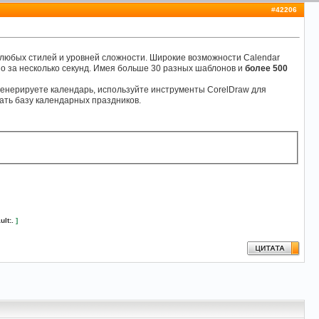
#
42206
 любых стилей и уровней сложности. Широкие возможности Calendar
о за несколько секунд. Имея больше 30 разных шаблонов и
более 500
сгенерируете календарь, используйте инструменты CorelDraw для
ать базу календарных праздников.
ult:.
]