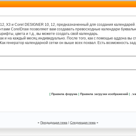
 12, X3 и Corel DESIGNER 10, 12, предназначенный для создания календарей
нтами CorelDraw позволяют вам создавать превосходные календари буквальн
 шрифты, цвета и т.д., вы можете создать свой календарь.
так и на каждый месяц индивидуально. После того, как с помощью аддона вы 
ак генератор календарной сетки он выше всех похвал. Есть возможность зад
[
Правила форума
|
Правила загрузки изображений
|
.:va
«
Предыдущая тема
|
Следующая тема
»