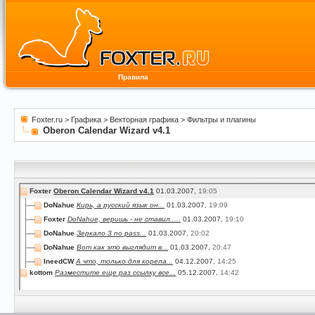
Правила
Foxter.ru
>
Графика
>
Векторная графика
>
Фильтры и плагины
Oberon Calendar Wizard v4.1
Foxter
Oberon Calendar Wizard v4.1
01.03.2007,
19:05
DoNahue
Кирь, а русский язык он...
01.03.2007,
19:09
Foxter
DoNahue, веришь - не ставил.....
01.03.2007,
19:10
DoNahue
Зеркало 3 no pass...
01.03.2007,
20:02
DoNahue
Вот как это выглядит в...
01.03.2007,
20:47
IneedCW
А что, только для корела...
04.12.2007,
14:25
kottom
Разместите еще раз ссылку все...
05.12.2007,
14:42