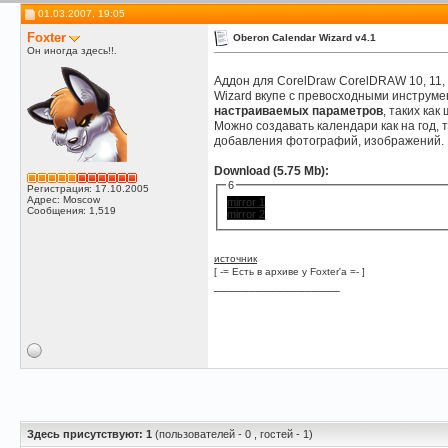
01.03.2007, 19:05
Foxter
Oberon Calendar Wizard v4.1
Он иногда здесь!!.
Аддон для CorelDraw CorelDRAW 10, 11,
Wizard вкупе с превосходными инструме
настраиваемых параметров
, таких как
Можно создавать календари как на год, 
добавления фотографий, изображений. К
Download (5.75 Mb):
6
Регистрация: 17.10.2005
Адрес: Moscow
mirror 1
Сообщения: 1,519
mirror 2
источник
[ -= Есть в архиве у Foxter'a =- ]
__________________
Здесь присутствуют: 1
(пользователей - 0 , гостей - 1)