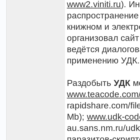
www2.viniti.ru
). И
распространение
книжном и элект
организовал сай
ведётся диалогов
применению УДК.
Раздобыть
УДК
мо
www.teacode.com/
rapidshare.com/fi
Mb);
www.udk-cod
au.sans.nm.ru/udk
паразитов-скрипто