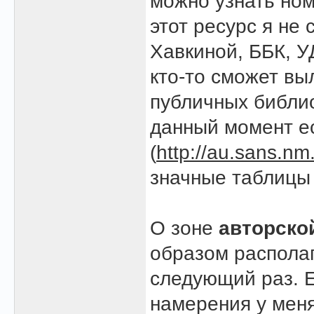
можно узнать ном
этот ресурс я не 
Хавкиной, ББК, УД
кто-то сможет вы
публичных библио
данный момент ес
(
http://au.sans.nm
значные таблицы 
О зоне
авторско
образом располаг
следующий раз. Е
намерения у мен