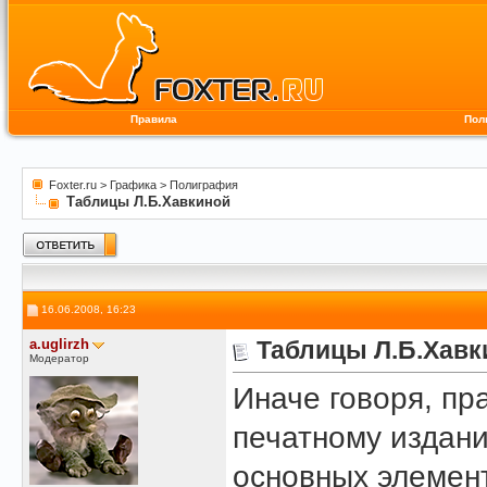
Правила
Пол
Foxter.ru
>
Графика
>
Полиграфия
Таблицы Л.Б.Хавкиной
16.06.2008, 16:23
a.uglirzh
Таблицы Л.Б.Хавк
Модератор
Иначе говоря, п
печатному издан
основных элемен