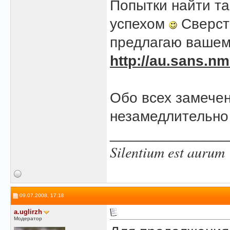
Попытки найти та
успехом
Сверст
предлагаю вашему
http://au.sans.nm
Обо всех замече
незамедлительно
______________
Silentium est aurum
09.07.2008, 17:18
a.uglirzh
Модератор