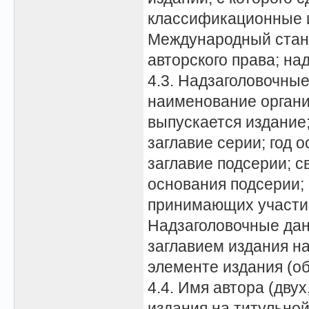
классификационные и
Международный станд
авторского права; н
4.3. Надзаголовочны
наименование органи
выпускается издание
заглавие серии; год 
заглавие подсерии; с
основания подсерии; 
принимающих участие
Надзаголовочные дан
заглавием издания н
элементе издания (об
4.4. Имя автора (дву
издания на титульно