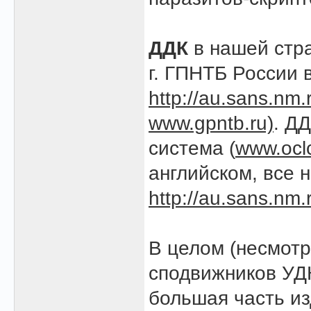
ДДК
в нашей стра
г. ГПНТБ России 
http://au.sans.nm.
www.gpntb.ru)
. Д
система (
www.ocl
английском, все 
http://au.sans.nm.
В целом (несмотр
сподвижников УДК
большая часть из