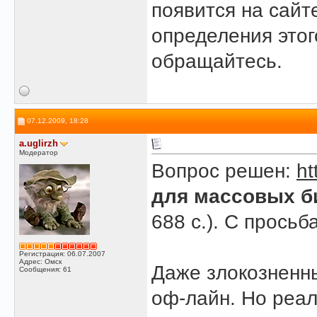
появится на сайт
определения этого
обращайтесь.
07.12.2009, 18:28
a.uglirzh
Модератор
Вопрос решен:
ht
для массовых б
688 с.). С просьб
Регистрация: 06.07.2007
Адрес: Омск
Даже злокознен
Сообщения: 61
оф-лайн. Но реал