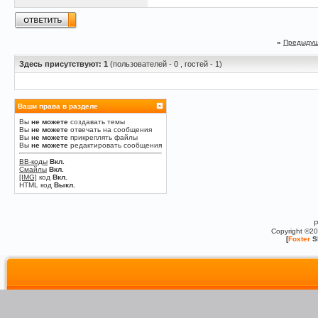
«
Предыдущ
Здесь присутствуют: 1
(пользователей - 0 , гостей - 1)
Ваши права в разделе
Вы
не можете
создавать темы
Вы
не можете
отвечать на сообщения
Вы
не можете
прикреплять файлы
Вы
не можете
редактировать сообщения
BB-коды
Вкл.
Смайлы
Вкл.
[IMG]
код
Вкл.
HTML код
Выкл.
P
Copyright ©2
[
Foxter
S