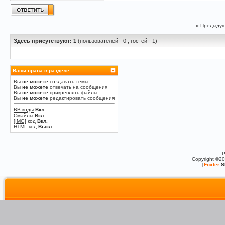
«
Предыдущ
Здесь присутствуют: 1
(пользователей - 0 , гостей - 1)
Ваши права в разделе
Вы
не можете
создавать темы
Вы
не можете
отвечать на сообщения
Вы
не можете
прикреплять файлы
Вы
не можете
редактировать сообщения
BB-коды
Вкл.
Смайлы
Вкл.
[IMG]
код
Вкл.
HTML код
Выкл.
P
Copyright ©2
[
Foxter
S