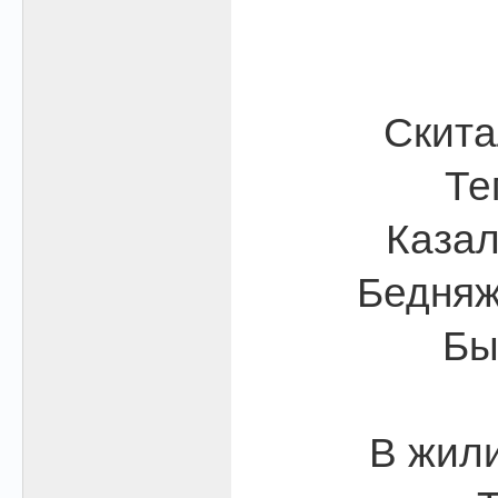
Скита
Те
Казал
Бедняж
Бы
В жили