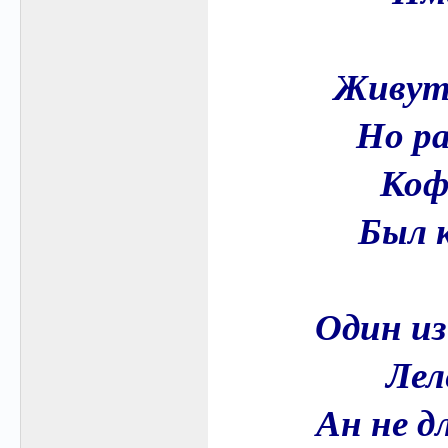
Живут 
Но ра
Коф
Был 
Один из
Лел
Ан не д