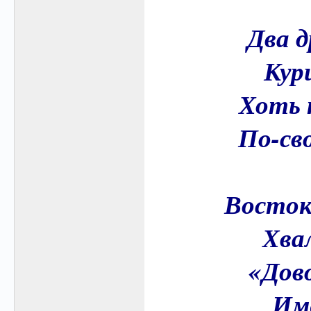
Два д
Кури
Хоть т
По-св
Восток
Хвал
«Дово
Име