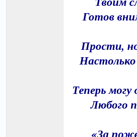
Твоим с
Готов вни
Прости, но
Настолько 
Теперь могу
Любого 
«За поже