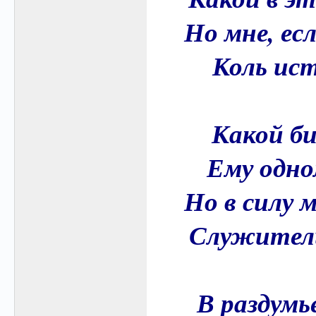
Но мне, ес
Коль ист
Какой би
Ему одно
Но в силу 
Служители
В раздумь