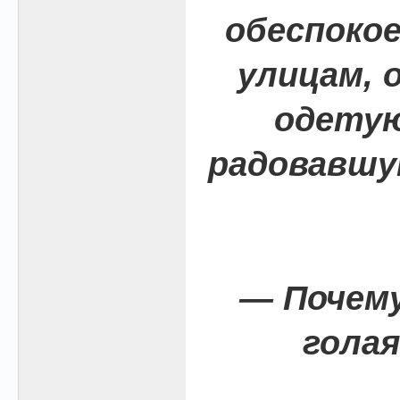
обеспокое
улицам, 
одетую
радовавшу
— Почем
голая