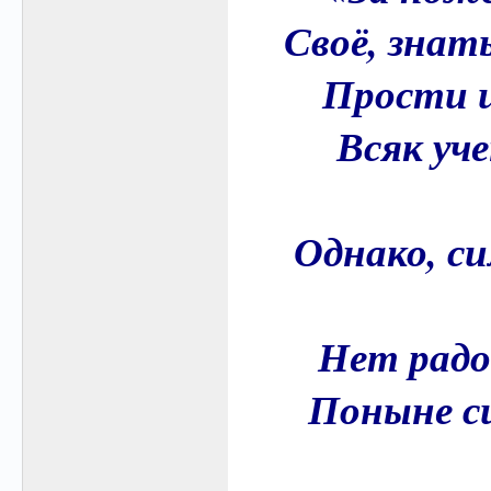
Своё, знать
Прости и
Всяк уч
Однако, с
Нет радо
Поныне с