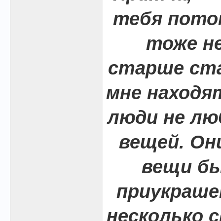
тебя пото
тоже не
старше ста
мне находя
люди не л
вещей. Он
вещи бы
приукраше
несколько с