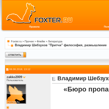
Правила
Пол
Foxter.ru
>
Прочее
>
Флейм
>
Литература
Владимир Шебзухов "Притчи" философия, размышление
08.08.2018, 13:12
zakko2009
Владимир Шебзух
Пользователь
«Бюро пропа