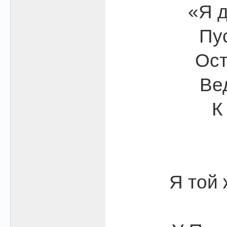
«Я д
Пус
Ост
Ве
К
Я той