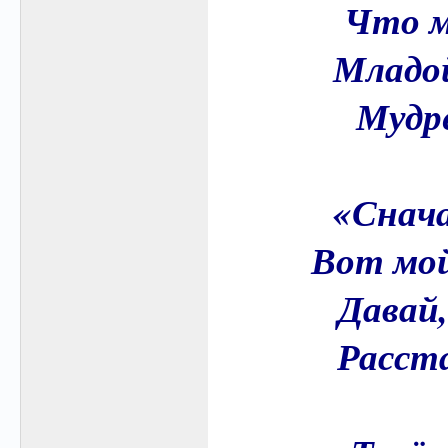
Что м
Младой
Мудре
«Снача
Вот мой
Давай,
Расст