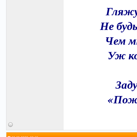
Гляжу
Не буд
Чем м
Уж ко
Зад
«Пож