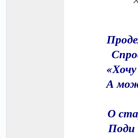
Проде
Спро
«Хочу
А мож
О ста
Поди 