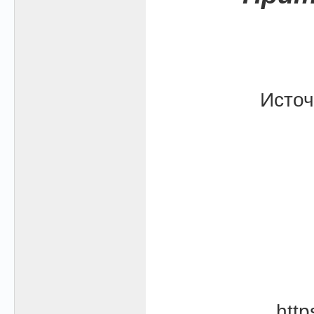
Источ
htt