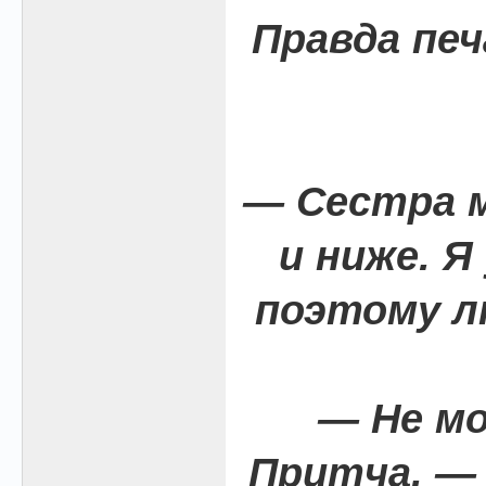
Правда печ
— Сестра м
и ниже. Я
поэтому л
— Не м
Притча, —