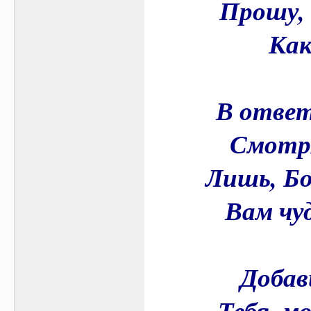
Прошу, 
Как
В ответ
Смотря
Лишь, Бо
Вам чу
Добав
Тебя, м