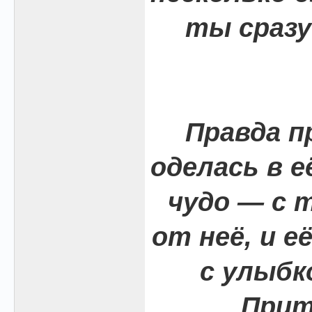
ты сразу
Правда п
оделась в е
чудо — с 
от неё, и е
с улыбк
Прит