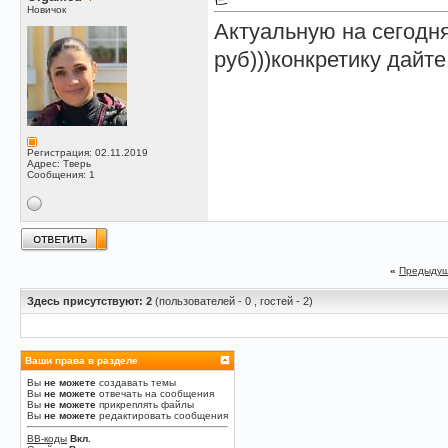
Новичок
Актуальную на сегодн
руб)))конкретику дайте
Регистрация: 02.11.2019
Адрес: Тверь
Сообщения: 1
«
Предыдущ
Здесь присутствуют: 2
(пользователей - 0 , гостей - 2)
Ваши права в разделе
Вы
не можете
создавать темы
Вы
не можете
отвечать на сообщения
Вы
не можете
прикреплять файлы
Вы
не можете
редактировать сообщения
BB-коды
Вкл.