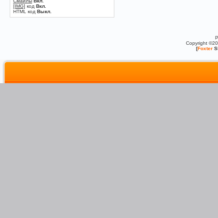
Смайлы
Вкл.
[IMG]
код
Вкл.
HTML код
Выкл.
P
Copyright ©2
[
Foxter
S