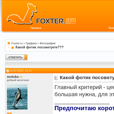
Правила
Пол
Foxter.ru
>
Графика
>
Фотография
Какой фотик посоветуете???
03.03.2006, 19:11
moloko
Какой фотик посовет
добрый молочник
Главный критерий - це
большая нужна, для э
__________________
Предпочитаю корот