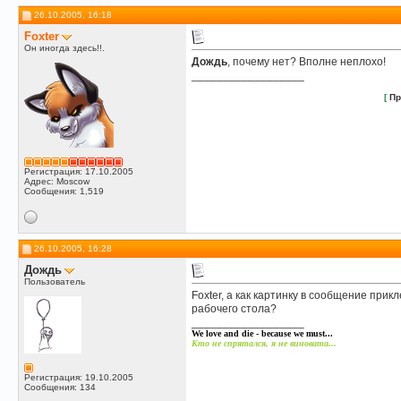
Xo
отвернитесь
19.05.2007,
00:08
26.10.2005, 16:18
Reeka
болт наклон...
17.06.2007,
22:48
Foxter
Мишенин
пробник
25.06.2007,
00:42
Он иногда здесь!!.
Xo
<embed...
21.07.2007,
20:44
Дождь
, почему нет? Вполне неплохо!
__________________
Лана
http://keep4u.ru/full/070721/4...
21.07.2007,
23:58
Лана
http://img120.imageshack.us/im...
26.07.2007,
17:22
[
Пр
Martini
Лана, а тебе просто нужно...
26.07.2007,
17:44
Лана
Я ими никогда не...
26.07.2007,
21:37
Крыса
http://www.rbc.ru/
21.08.2007,
12:14
Регистрация: 17.10.2005
Адрес: Moscow
Сообщения: 1,519
26.10.2005, 16:28
Дождь
Пользователь
Foxter, а как картинку в сообщение прик
рабочего стола?
__________________
We love and die - because we must...
Кто не спрятался, я не виновата...
Регистрация: 19.10.2005
Сообщения: 134