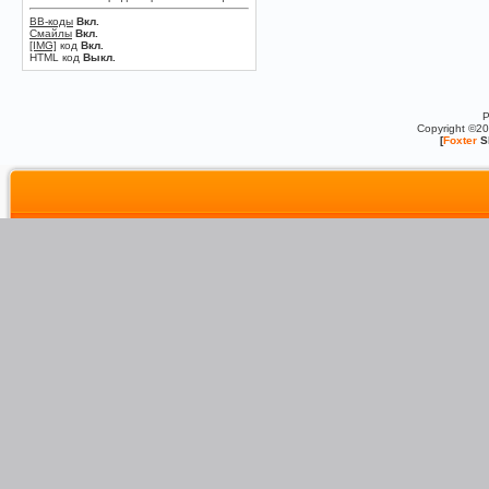
BB-коды
Вкл.
Смайлы
Вкл.
[IMG]
код
Вкл.
HTML код
Выкл.
P
Copyright ©2
[
Foxter
S