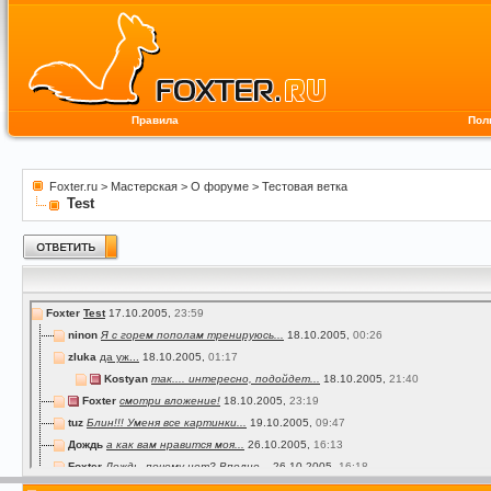
Правила
Пол
Foxter.ru
>
Мастерская
>
О форуме
>
Тестовая ветка
Test
Foxter
Test
17.10.2005,
23:59
ninon
Я с горем пополам тренируюсь...
18.10.2005,
00:26
zluka
да уж...
18.10.2005,
01:17
Kostyan
так.... интересно, подойдет...
18.10.2005,
21:40
Foxter
смотри вложение!
18.10.2005,
23:19
tuz
Блин!!! Уменя все картинки...
19.10.2005,
09:47
Дождь
а как вам нравится моя...
26.10.2005,
16:13
Foxter
Дождь, почему нет? Вполне...
26.10.2005,
16:18
Дождь
Foxter, а как картинку в...
26.10.2005,
16:28